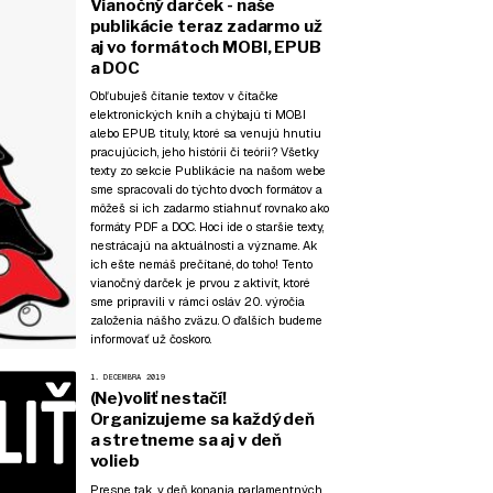
Vianočný darček - naše
publikácie teraz zadarmo už
aj vo formátoch MOBI, EPUB
a DOC
Obľubuješ čítanie textov v čítačke
elektronických kníh a chýbajú ti MOBI
alebo EPUB tituly, ktoré sa venujú hnutiu
pracujúcich, jeho histórii či teórii? Všetky
texty zo sekcie
Publikácie
na našom webe
sme spracovali do týchto dvoch formátov a
môžeš si ich zadarmo stiahnuť rovnako ako
formáty PDF a DOC. Hoci ide o staršie texty,
nestrácajú na aktuálnosti a význame. Ak
ich ešte nemáš prečítané, do toho! Tento
vianočný darček je prvou z aktivít, ktoré
sme pripravili v rámci osláv 20. výročia
založenia nášho zväzu. O ďalších budeme
informovať už čoskoro.
1. DECEMBRA 2019
(Ne)voliť nestačí!
Organizujeme sa každý deň
a stretneme sa aj v deň
volieb
Presne tak, v deň konania parlamentných