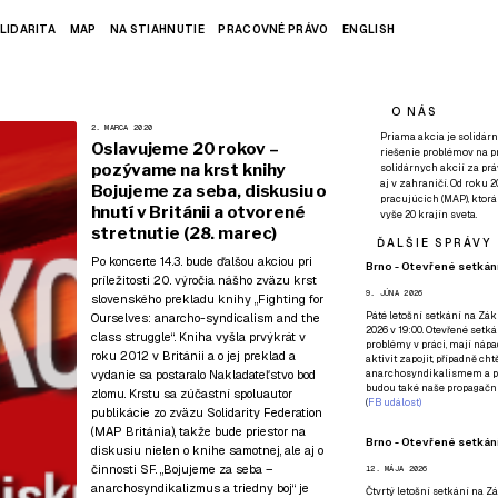
LIDARITA
MAP
NA STIAHNUTIE
PRACOVNÉ PRÁVO
ENGLISH
O NÁS
2. MARCA 2020
Priama akcia je solidárn
Oslavujeme 20 rokov –
riešenie problémov na p
pozývame na krst knihy
solidárnych akcií za pr
aj v zahraničí. Od roku 
Bojujeme za seba, diskusiu o
pracujúcich (MAP), ktor
hnutí v Británii a otvorené
vyše 20 krajín sveta.
stretnutie (28. marec)
ĎALŠIE SPRÁVY
Po koncerte 14.3.
bude ďalšou akciou pri
Brno - Otevřené setkání
príležitosti 20. výročia nášho zväzu krst
9. JÚNA 2026
slovenského prekladu knihy „Fighting for
Páté
letošní setkání na Zákl
Ourselves: anarcho-syndicalism and the
2026 v 19:00. Otevřené setká
class struggle“. Kniha vyšla prvýkrát v
problémy v práci, mají nápad
roku 2012 v Británii a o jej preklad a
aktivit zapojit, případně ch
vydanie sa postaralo
Nakladateľstvo bod
anarchosyndikalismem a poz
budou také naše propagační
zlomu
. Krstu sa zúčastní spoluautor
(
FB událost
)
publikácie zo zväzu Solidarity Federation
(MAP Británia), takže bude priestor na
Brno - Otevřené setkání
diskusiu nielen o knihe samotnej, ale aj o
činnosti SF. „Bojujeme za seba –
12. MÁJA 2026
anarchosyndikalizmus a triedny boj“ je
Čtvrtý
letošní setkání na Zák