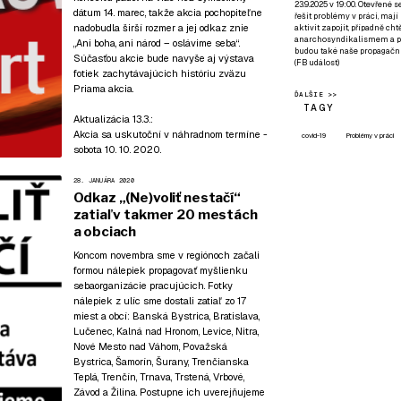
23.9.2025 v 19:00. Otevřené 
dátum 14. marec, takže akcia pochopiteľne
řešit problémy v práci, mají
nadobudla širší rozmer a jej odkaz znie
aktivit zapojit, případně ch
anarchosyndikalismem a poz
„Ani boha, ani národ – oslávime seba“.
budou také naše propagační
Súčasťou akcie bude navyše aj výstava
(
FB událost
)
fotiek zachytávajúcich históriu zväzu
Priama akcia.
ĎALŠIE >>
TAGY
Aktualizácia 13.3.:
Akcia sa uskutoční v náhradnom termíne -
covid-19
Problémy v práci
sobota 10. 10. 2020.
28. JANUÁRA 2020
Odkaz „(Ne)voliť nestačí“
zatiaľ v takmer 20 mestách
a obciach
Koncom novembra sme v regiónoch začali
formou nálepiek propagovať myšlienku
sebaorganizácie pracujúcich. Fotky
nálepiek z ulíc sme dostali zatiaľ zo 17
miest a obcí: Banská Bystrica, Bratislava,
Lučenec, Kalná nad Hronom, Levice, Nitra,
Nové Mesto nad Váhom, Považská
Bystrica, Šamorín, Šurany, Trenčianska
Teplá, Trenčín, Trnava, Trstená, Vrbové,
Závod a Žilina. Postupne ich uverejňujeme