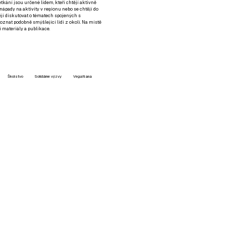
setkání jsou určené lidem, kteří chtějí aktivně
 nápady na aktivity v regionu nebo se chtějí do
tějí diskutovat o tématech spojených s
nat podobně smýšlející lidi z okolí. Na místě
 materiály a publikace.
Školstvo
Solidárne výzvy
VegaNana