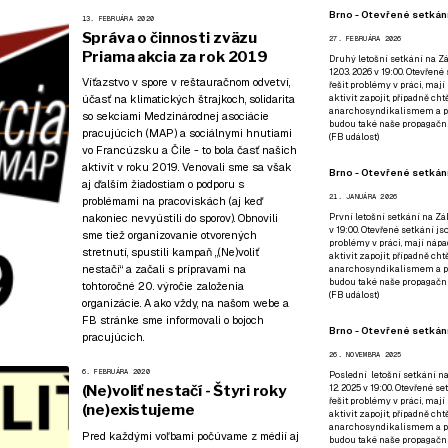
Brno - Otevřené setkání
13. FEBRUÁRA 2020
Správa o činnosti zväzu
27. FEBRUÁRA 2026
Priama akcia za rok 2019
Druhý letošní setkání na Zá
12.03. 2026 v 19:00. Otevřen
Víťazstvo v spore v reštauračnom odvetví,
řešit problémy v práci, mají
účasť na klimatických štrajkoch, solidarita
aktivit zapojit, případně ch
anarchosyndikalismem a poz
so sekciami Medzinárodnej asociácie
budou také naše propagační
pracujúcich (MAP) a sociálnymi hnutiami
(
FB událost
)
vo Francúzsku a Čile - to bola časť našich
aktivít v roku 2019. Venovali sme sa však
Brno - Otevřené setkání
aj ďalším žiadostiam o podporu s
21. JANUÁRA 2026
problémami na pracoviskách (aj keď
nakoniec nevyústili do sporov). Obnovili
První letošní setkání na Zák
v 19:00. Otevřené setkání js
sme tiež organizovanie otvorených
problémy v práci, mají nápad
stretnutí, spustili kampaň „(Ne)voliť
aktivit zapojit, případně ch
nestačí“ a začali s prípravami na
anarchosyndikalismem a poz
budou také naše propagační
tohtoročné 20. výročie založenia
(
FB událost
)
organizácie. A ako vždy, na našom webe a
FB stránke sme informovali o bojoch
Brno - Otevřené setkání
pracujúcich.
26. NOVEMBRA 2025
6. FEBRUÁRA 2020
Poslední letošní setkání na
(Ne)voliť nestačí - Štyri roky
12. 2025 v 19:00. Otevřené s
řešit problémy v práci, mají
(ne)existujeme
aktivit zapojit, případně ch
anarchosyndikalismem a poz
Pred každými voľbami počúvame z médií aj
budou také naše propagační