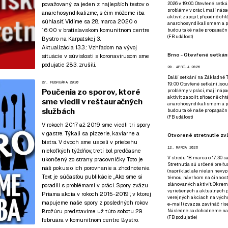
považovaný za jeden z najlepších textov o
2026 v 19:00. Otevřené setká
problémy v práci, mají nápad
anarchosyndikalizme, s čím môžeme iba
aktivit zapojit, případně ch
súhlasiť. Vidíme sa 28. marca 2020 o
anarchosyndikalismem a poz
16:00
v bratislavskom komunitnom centre
budou také naše propagační
(
FB událost
)
Bystro
na Karpatskej 3.
Aktualizácia 13.3.:
Vzhľadom na vývoj
Brno - Otevřené setkání
situácie v súvislosti s koronavírusom sme
podujatie 28.3. zrušili.
20. APRÍLA 2026
Další setkání na Základně Tř
27. FEBRUÁRA 2020
19:00. Otevřené setkání jsou
Poučenia zo sporov, ktoré
problémy v práci, mají nápad
aktivit zapojit, případně ch
sme viedli v reštauračných
anarchosyndikalismem a poz
službách
budou také naše propagační
(
FB událost
)
V rokoch 2017 až 2019 sme viedli tri spory
v gastre. Týkali sa pizzerie, kaviarne a
Otvorené stretnutie zvä
bistra. V dvoch sme uspeli v priebehu
12. MARCA 2026
niekoľkých týždňov, tretí bol predčasne
V stredu 18. marca o 17:30 s
ukončený zo strany pracovníčky. Toto je
Stretnutia sú určené pre ľud
náš pokus o ich porovnanie a zhodnotenie.
(napríklad, ale nielen nevy
Text je súčasťou publikácie
„Ako sme si
témou, návrhom na činnosť 
plánovaných aktivít. Okrem
poradili s problémami v práci. Spory zväzu
vyriešených a aktuálnych p
Priama akcia v rokoch 2015-2019“
, v ktorej
verejných akciach na výcho
mapujeme naše spory z posledných rokov.
e-mail (zvazpa zavináč rise
Brožúru predstavíme už
túto sobotu 29.
Následne sa dohodneme na p
(
FB podujatie
)
februára v komunitnom centre Bystro
.