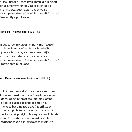
ní jsou určené lidem, kteří chtějí aktivněřešit
y na aktivity v regionu nebo se chtějí do
tějí diskutovat o tématech spojených s
nat podobně smýšlející lidi z okolí. Na místě
 materiály a publikace.
 svazu Priama akcia (28. 4.)
i Ocásci se uskuteční v úterý 28.04. 2026 v
 určené lidem, kteří chtějí aktivně řešit
y na aktivity v regionu nebo se chtějí do
tějí diskutovat o tématech spojených s
nat podobně smýšlející lidi z okolí. Na místě
 materiály a publikace.
zu Priama akcia v Košiciach (18.3.)
a v Košiciach uskutoční otvorené stretnutie.
í, ktorí chcú aktívne riešiť problémy v práci
platené mzdy), prispieť do diskusie vlastnou
alebo sa zapojiť do prebiehajúcich a
 iného sa budeme rozprávať napríklad o
rípadoch problémov v práci, a o plánovaných
de. Ak chceš prísť, kontaktuj nás cez
FB
alebo
up.net). Prípadne
vyplň aj náš dotazník
.
odrobnostiach o mieste a čase stretnutia.