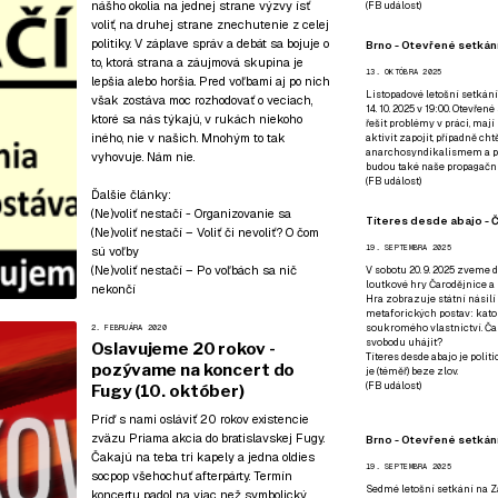
nášho okolia na jednej strane výzvy ísť
(
FB událost
)
voliť, na druhej strane znechutenie z celej
politiky. V záplave správ a debát sa bojuje o
Brno - Otevřené setkání
to, ktorá strana a záujmová skupina je
13. OKTÓBRA 2025
lepšia alebo horšia. Pred voľbami aj po nich
Listopadové letošní setkání
však zostáva moc rozhodovať o veciach,
14. 10. 2025 v 19:00. Otevřen
ktoré sa nás týkajú, v rukách niekoho
řešit problémy v práci, mají
iného, nie v našich. Mnohým to tak
aktivit zapojit, případně ch
anarchosyndikalismem a poz
vyhovuje. Nám nie.
budou také naše propagační
(
FB událost
)
Ďalšie články:
(Ne)voliť nestačí - Organizovanie sa
Títeres desde abajo - Č
(Ne)voliť nestačí – Voliť či nevoliť? O čom
19. SEPTEMBRA 2025
sú voľby
(Ne)voliť nestačí – Po voľbách sa nič
V sobotu 20. 9. 2025 zveme d
loutkové hry Čarodějnice a 
nekončí
Hra zobrazuje státní násilí
metaforických postav: katol
soukromého vlastnictví. Čar
2. FEBRUÁRA 2020
svobodu uhájit?
Oslavujeme 20 rokov -
Títeres desde abajo je poli
pozývame na koncert do
je (téměř) beze zlov.
(
FB událost
)
Fugy (10. október)
Príď s nami osláviť 20 rokov existencie
zväzu Priama akcia do bratislavskej Fugy.
Brno - Otevřené setkán
Čakajú na teba tri kapely a jedna oldies
19. SEPTEMBRA 2025
socpop všehochuť afterpárty. Termín
Sedmé letošní setkání na Z
koncertu padol na viac než symbolický