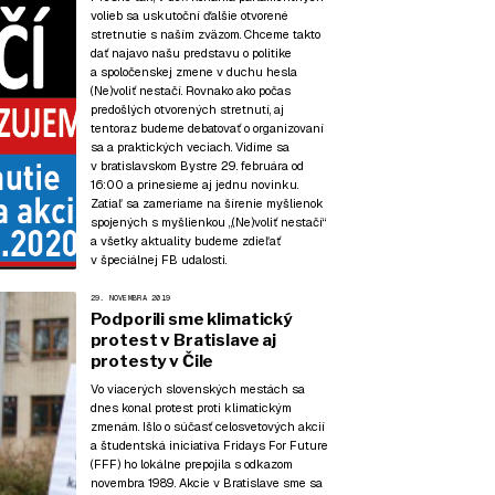
volieb sa uskutoční ďalšie otvorené
stretnutie s naším zväzom. Chceme takto
dať najavo našu predstavu o politike
a spoločenskej zmene v duchu hesla
(Ne)voliť nestačí. Rovnako ako počas
predošlých otvorených stretnutí, aj
tentoraz budeme debatovať o organizovaní
sa a praktických veciach. Vidíme sa
v bratislavskom Bystre 29. februára od
16:00 a prinesieme aj jednu novinku.
Zatiaľ sa zameriame na šírenie myšlienok
spojených s myšlienkou „(Ne)voliť nestačí“
a všetky aktuality budeme zdieľať
v špeciálnej FB udalosti.
29. NOVEMBRA 2019
Podporili sme klimatický
protest v Bratislave aj
protesty v Čile
Vo viacerých slovenských mestách sa
dnes konal protest proti klimatickým
zmenám. Išlo o súčasť celosvetových akcií
a študentská iniciatíva Fridays For Future
(FFF) ho lokálne prepojila s odkazom
novembra 1989. Akcie v Bratislave sme sa