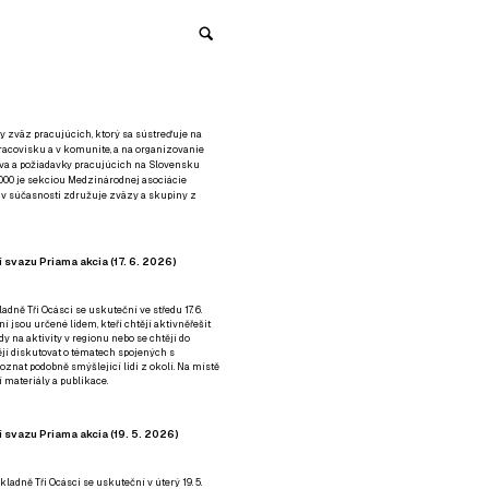
y zväz pracujúcich, ktorý sa sústreďuje na
racovisku a v komunite, a na organizovanie
áva a požiadavky pracujúcich na Slovensku
2000 je sekciou Medzinárodnej asociácie
á v súčasnosti združuje zväzy a skupiny z
 svazu Priama akcia (17. 6. 2026)
adně Tři Ocásci se uskuteční ve středu 17. 6.
ní jsou určené lidem, kteří chtějí aktivněřešit
y na aktivity v regionu nebo se chtějí do
tějí diskutovat o tématech spojených s
nat podobně smýšlející lidi z okolí. Na místě
 materiály a publikace.
 svazu Priama akcia (19. 5. 2026)
ladně Tři Ocásci se uskuteční v úterý 19. 5.