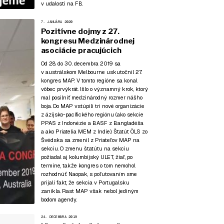
v udalosti na FB
.
7. JANUÁRA 2020
Pozitívne dojmy z 27.
kongresu Medzinárodnej
asociácie pracujúcich
Od 28. do 30. decembra 2019 sa
v austrálskom Melbourne uskutočnil 27.
kongres MAP. V tomto regióne sa konal
vôbec prvýkrát. Išlo o významný krok, ktorý
mal posilniť medzinárodný rozmer nášho
boja. Do MAP vstúpili tri nové organizácie
z ázijsko-pacifického regiónu (ako sekcie
PPAS z Indonézie a BASF z Bangladéša
a ako Priatelia MEM z Indie). Štatút ÖLS zo
Švédska sa zmenil z Priateľov MAP na
sekciu. O zmenu štatútu na sekciu
požiadal aj kolumbijský ULET, žiaľ, po
termíne, takže kongres o tom nemohol
rozhodnúť. Naopak, s poľutovaním sme
prijali fakt, že sekcia v Portugalsku
zanikla. Rast MAP však nebol jediným
bodom agendy.
24. DECEMBRA 2019