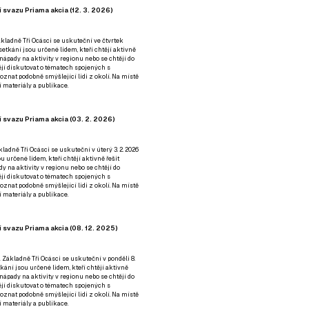
 svazu Priama akcia (12. 3. 2026)
kladně Tři Ocásci se uskuteční ve čtvrtek
é setkání jsou určené lidem, kteří chtějí aktivně
 nápady na aktivity v regionu nebo se chtějí do
tějí diskutovat o tématech spojených s
nat podobně smýšlející lidi z okolí. Na místě
 materiály a publikace.
 svazu Priama akcia (03. 2. 2026)
ladně Tři Ocásci se uskuteční v úterý 3. 2. 2026
ou určené lidem, kteří chtějí aktivně řešit
y na aktivity v regionu nebo se chtějí do
tějí diskutovat o tématech spojených s
nat podobně smýšlející lidi z okolí. Na místě
 materiály a publikace.
 svazu Priama akcia (08. 12. 2025)
 Základně Tři Ocásci se uskuteční v ponděli 8.
etkání jsou určené lidem, kteří chtějí aktivně
 nápady na aktivity v regionu nebo se chtějí do
tějí diskutovat o tématech spojených s
nat podobně smýšlející lidi z okolí. Na místě
 materiály a publikace.