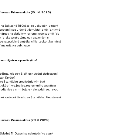
 svazu Priama akcia (10. 14. 2025)
 na Základně Tři Ocásci se uskuteční v úterý
é setkání jsou určené lidem, kteří chtějí aktivně
 nápady na aktivity v regionu nebo se chtějí do
tějí diskutovat o tématech spojených s
nat podobně smýšlející lidi z okolí. Na místě
 materiály a publikace.
arodějnice a pan Kryštof
o Brna, kde se v Sibiři uskuteční představení
pan Kryštof.
 ve Španělsku prostřednictvím čtyř
ické církve, justice, represivního aparátu a
odějnice s nimi bojuje – ale podaří se jí svou
tické loutkové divadlo ze Španělska. Představení
í svazu Priama akcia (23.9.2025)
ákladně Tři Ocásci se uskuteční ve uterý