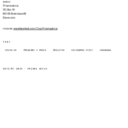
ADRESA
Priama akcia
P.O. Box 16
841 06 Bratislava 48
Slovensko
www.facebook.com/Zvaz.Priama.akcia
FACEBOOK
TAGY
COVID-19
PROBLÉMY V PRÁCI
ŠKOLSTVO
SOLIDÁRNE VÝZVY
VEGANANA
ANTI(©) 2024 -
PRIAMA AKCIA