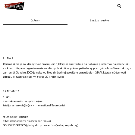
ČLÁNKY
ĎALŠIE SPRÁVY
O NÁS
Priama akcia je solidárny zväz pracujúcich, ktorý sa sústreďuje na riešenie problémov na pracovisku
a v komunite, a na organizovanie solidárnych akcií za práva a požiadavky pracujúcich na Slovensku aj v
zahraničí. Od roku 2000 je sekciou Medzinárodnej asociácie pracujúcich (MAP), ktorá v súčasnosti
združuje zväzy a skupiny z vyše 20 krajín sveta.
KONTAKTY
E-MAIL
zvazpa(zavináč)riseup(bodka)net
is(at)priamaakcia(dot)sk - International Secretariat
TELEFONICKÝ KONTAKT
(SMS alebo odkaz v hlasovej schránke):
00420 735 082 065 (platby ako pri volaní do Českej republiky)