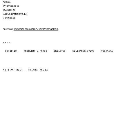
ADRESA
Priama akcia
P.O. Box 16
841 06 Bratislava 48
Slovensko
www.facebook.com/Zvaz.Priama.akcia
FACEBOOK
TAGY
COVID-19
PROBLÉMY V PRÁCI
ŠKOLSTVO
SOLIDÁRNE VÝZVY
VEGANANA
ANTI(©) 2024 -
PRIAMA AKCIA