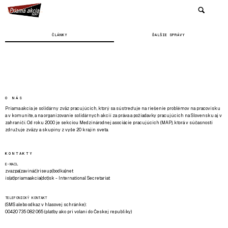
ČLÁNKY
ĎALŠIE SPRÁVY
O NÁS
Priama akcia je solidárny zväz pracujúcich, ktorý sa sústreďuje na riešenie problémov na pracovisku
a v komunite, a na organizovanie solidárnych akcií za práva a požiadavky pracujúcich na Slovensku aj v
zahraničí. Od roku 2000 je sekciou Medzinárodnej asociácie pracujúcich (MAP), ktorá v súčasnosti
združuje zväzy a skupiny z vyše 20 krajín sveta.
KONTAKTY
E-MAIL
zvazpa(zavináč)riseup(bodka)net
is(at)priamaakcia(dot)sk - International Secretariat
TELEFONICKÝ KONTAKT
(SMS alebo odkaz v hlasovej schránke):
00420 735 082 065 (platby ako pri volaní do Českej republiky)