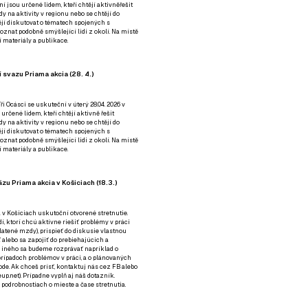
ní jsou určené lidem, kteří chtějí aktivněřešit
y na aktivity v regionu nebo se chtějí do
tějí diskutovat o tématech spojených s
nat podobně smýšlející lidi z okolí. Na místě
 materiály a publikace.
 svazu Priama akcia (28. 4.)
i Ocásci se uskuteční v úterý 28.04. 2026 v
 určené lidem, kteří chtějí aktivně řešit
y na aktivity v regionu nebo se chtějí do
tějí diskutovat o tématech spojených s
nat podobně smýšlející lidi z okolí. Na místě
 materiály a publikace.
zu Priama akcia v Košiciach (18.3.)
a v Košiciach uskutoční otvorené stretnutie.
í, ktorí chcú aktívne riešiť problémy v práci
platené mzdy), prispieť do diskusie vlastnou
alebo sa zapojiť do prebiehajúcich a
 iného sa budeme rozprávať napríklad o
rípadoch problémov v práci, a o plánovaných
de. Ak chceš prísť, kontaktuj nás cez
FB
alebo
up.net). Prípadne
vyplň aj náš dotazník
.
odrobnostiach o mieste a čase stretnutia.