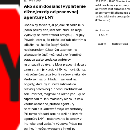
10. MARCA 2014
23.9.2025 v 19:00. Otevřené 
řešit problémy v práci, mají
Ako som dosiahol vyplatenie
aktivit zapojit, případně ch
dlžnej mzdy od pracovnej
anarchosyndikalismem a poz
agentúry LNY
budou také naše propagační
(
FB událost
)
Chcelo by to vedľajší príjem! Napadlo mi v
jeden pekný deň, keď som zistil, že moje
ĎALŠIE >>
výdavky na život trochu prevyšujú príjmy.
TAGY
Povedal som si, že niečo keď tak ušetrím a
covid-19
Problémy v práci
odložím na „horšie časy“. Keďže
nedisponujem úžasným talentom na
ukecávanie ľudí, možnosti ako finančný
poradca alebo predajca parfémov
nepripadali do úvahy. Moja pracovná doba v
zamestnaní je klasická 8-hodinová šichta,
môj voľný čas teda tvorili večery a víkendy.
Preto som sa pri hľadaní zameral na
brigády, ktoré by mi nezasahovali do
hlavnej pracovnej činnosti. Prehľadával
som internet, reagoval na rôzne ponuky, no
odpovedali mi len málokedy alebo už bolo
všetko obsadené, pretože agentúry
nestíhali aktualizovať svoje webstránky.
Pri tomto hľadaní som narazil na inzerát
agentúry LNY - naťahovanie kobercov v
Inchebe pred začatím výstavy. Práca na
par hodín večer, vyplatenie hneď po