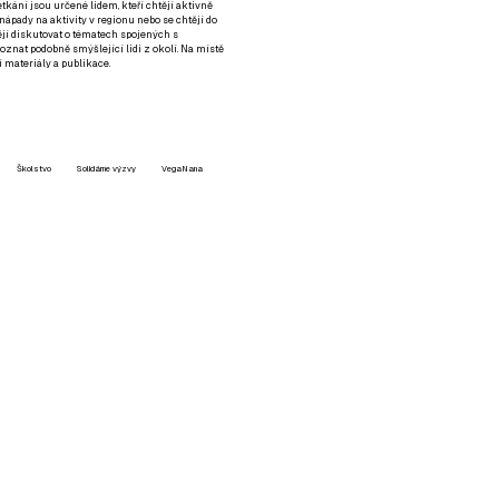
setkání jsou určené lidem, kteří chtějí aktivně
 nápady na aktivity v regionu nebo se chtějí do
tějí diskutovat o tématech spojených s
nat podobně smýšlející lidi z okolí. Na místě
 materiály a publikace.
Školstvo
Solidárne výzvy
VegaNana