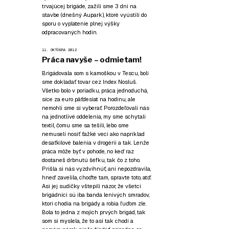
trvajúcej brigáde, zažili sme 3 dni na
stavbe (dnešný Aupark), ktoré vyústili do
sporu o vyplatenie plnej výšky
odpracovaných hodín.
11. OKTÓBRA 2012
Práca navyše – odmietam!
Brigádovala som s kamoškou v Tescu, boli
sme dokladať tovar cez Index Nosluš.
Všetko bolo v poriadku, práca jednoduchá,
síce za euro päťdesiat na hodinu, ale
nemohli sme si vyberať. Porozdeľovali nás
na jednotlivé oddelenia, my sme schytali
textil, čomu sme sa tešili, lebo sme
nemuseli nosiť ťažké veci ako napríklad
desaťkilové balenia v drogérii a tak. Lenže
práca môže byť v pohode, no keď raz
dostaneš drbnutú šéfku, tak čo z toho.
Prišla si nás vyzdvihnúť, ani nepozdravila,
hneď zavelila, choďte tam, spravte toto, atď.
Asi jej sudičky vštepili názor, že všetci
brigádnici sú iba banda lenivých smradov,
ktorí chodia na brigády a robia ľuďom zle.
Bola to jedna z mojich prvých brigád, tak
som si myslela, že to asi tak chodí a