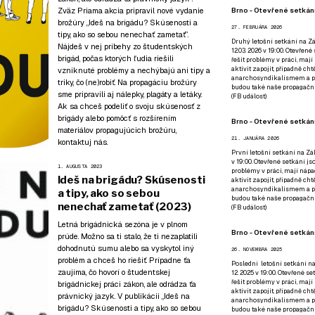
Zväz Priama akcia pripravil nové vydanie
Brno - Otevřené setkání
brožúry „Ideš na brigádu? Skúsenosti a
27. FEBRUÁRA 2026
tipy, ako so sebou nenechať zametať”.
Druhý letošní setkání na Zá
Nájdeš v nej príbehy zo študentských
12.03. 2026 v 19:00. Otevřen
brigád, počas ktorých ľudia riešili
řešit problémy v práci, mají
aktivit zapojit, případně ch
vzniknuté problémy a nechýbajú ani tipy a
anarchosyndikalismem a poz
triky, čo (ne)robiť. Na propagáciu brožúry
budou také naše propagační
sme pripravili aj nálepky, plagáty a letáky.
(
FB událost
)
Ak sa chceš podeliť o svoju skúsenosť z
brigády alebo pomôcť s rozšírením
Brno - Otevřené setkání
materiálov propagujúcich brožúru,
21. JANUÁRA 2026
kontaktuj nás.
První letošní setkání na Zák
v 19:00. Otevřené setkání js
1. AUGUSTA 2023
problémy v práci, mají nápad
Ideš na brigádu? Skúsenosti
aktivit zapojit, případně ch
anarchosyndikalismem a poz
a tipy, ako so sebou
budou také naše propagační
nenechať zametať (2023)
(
FB událost
)
Letná brigádnická sezóna je v plnom
Brno - Otevřené setkání
prúde. Možno sa ti stalo, že ti nezaplatili
dohodnutú sumu alebo sa vyskytol iný
26. NOVEMBRA 2025
problém a chceš ho riešiť. Prípadne ťa
Poslední letošní setkání na
zaujíma, čo hovorí o študentskej
12. 2025 v 19:00. Otevřené s
řešit problémy v práci, mají
brigádnickej práci zákon, ale odrádza ťa
aktivit zapojit, případně ch
právnický jazyk. V publikácii „Ideš na
anarchosyndikalismem a poz
brigádu? Skúsenosti a tipy, ako so sebou
budou také naše propagační