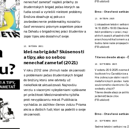
(
FB událost
)
nenechať zametať” nájdeš príbehy zo
študentských brigád, počas ktorých sa
Brno - Otevřené setkání
ľudia ozvali a vyriešili niektoré problémy.
Brožúra obsahuje aj pokus o
13. OKTÓBRA 2025
zovšeobecnenie problematiky, rozsiahlu
Listopadové letošní setkání
časť venovanú právnym aspektom práce
14. 10. 2025 v 19:00. Otevřen
na Dohodu o brigádnickej práci študentov a
řešit problémy v práci, mají
aktivit zapojit, případně ch
zopár tipov, ako dosiahnuť svoje.
anarchosyndikalismem a poz
budou také naše propagační
12. OKTÓBRA 2021
(
FB událost
)
Ideš na brigádu? Skúsenosti
a tipy, ako so sebou
Títeres desde abajo - Č
nenechať zametať (2021)
19. SEPTEMBRA 2025
V roku 2012 sme zhrnuli naše skúsenosti
V sobotu 20. 9. 2025 zveme d
loutkové hry Čarodějnice a 
s problémami počas študentských brigád
Hra zobrazuje státní násilí
do brožúry, ktorú sme odvtedy už
metaforických postav: katol
niekoľkokrát aktualizovali. Najnovšiu
soukromého vlastnictví. Čar
svobodu uhájit?
verziu s viacerými vylepšeniami vydávame
Títeres desde abajo je poli
pri príležitosti
Medzinárodného týždňa
je (téměř) beze zlov.
proti nevyplácaniu miezd
. Publikácia
(
FB událost
)
vychádza zo zážitkov členov zväzu Priama
akcia a ďalších ľudí, ktorí sa podelili o svoje
Brno - Otevřené setkán
skúsenosti.
19. SEPTEMBRA 2025
Sedmé letošní setkání na Z