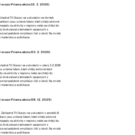
 svazu Priama akcia (12. 3. 2026)
kladně Tři Ocásci se uskuteční ve čtvrtek
é setkání jsou určené lidem, kteří chtějí aktivně
 nápady na aktivity v regionu nebo se chtějí do
tějí diskutovat o tématech spojených s
nat podobně smýšlející lidi z okolí. Na místě
 materiály a publikace.
 svazu Priama akcia (03. 2. 2026)
ladně Tři Ocásci se uskuteční v úterý 3. 2. 2026
ou určené lidem, kteří chtějí aktivně řešit
y na aktivity v regionu nebo se chtějí do
tějí diskutovat o tématech spojených s
nat podobně smýšlející lidi z okolí. Na místě
 materiály a publikace.
 svazu Priama akcia (08. 12. 2025)
 Základně Tři Ocásci se uskuteční v ponděli 8.
etkání jsou určené lidem, kteří chtějí aktivně
 nápady na aktivity v regionu nebo se chtějí do
tějí diskutovat o tématech spojených s
nat podobně smýšlející lidi z okolí. Na místě
 materiály a publikace.