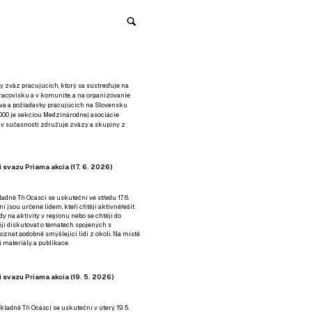
y zväz pracujúcich, ktorý sa sústreďuje na
racovisku a v komunite, a na organizovanie
áva a požiadavky pracujúcich na Slovensku
2000 je sekciou Medzinárodnej asociácie
á v súčasnosti združuje zväzy a skupiny z
 svazu Priama akcia (17. 6. 2026)
adně Tři Ocásci se uskuteční ve středu 17. 6.
ní jsou určené lidem, kteří chtějí aktivněřešit
y na aktivity v regionu nebo se chtějí do
tějí diskutovat o tématech spojených s
nat podobně smýšlející lidi z okolí. Na místě
 materiály a publikace.
 svazu Priama akcia (19. 5. 2026)
ladně Tři Ocásci se uskuteční v úterý 19. 5.