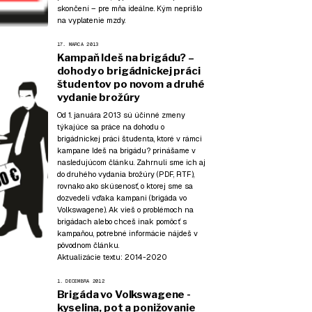
skončení – pre mňa ideálne. Kým neprišlo
na vyplatenie mzdy.
17. MARCA 2013
Kampaň Ideš na brigádu? –
dohody o brigádnickej práci
študentov po novom a druhé
vydanie brožúry
Od 1. januára 2013 sú účinné zmeny
týkajúce sa práce na dohodu o
brigádnickej práci študenta, ktoré v rámci
kampane Ideš na brigádu?
prinášame v
nasledujúcom článku. Zahrnuli sme ich aj
do druhého vydania brožúry (
PDF
,
RTF
),
rovnako ako skúsenosť, o ktorej sme sa
dozvedeli vďaka kampani (
brigáda vo
Volkswagene
). Ak vieš o problémoch na
brigádach alebo chceš inak pomôcť s
kampaňou, potrebné
informácie nájdeš v
pôvodnom článku
.
Aktualizácie textu:
2014-2020
1. DECEMBRA 2012
Brigáda vo Volkswagene -
kyselina, pot a ponižovanie