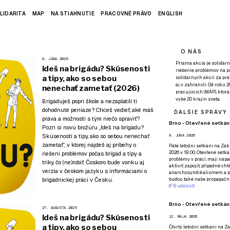
LIDARITA
MAP
NA STIAHNUTIE
PRACOVNÉ PRÁVO
ENGLISH
O NÁS
9. JÚNA 2026
Priama akcia je solidárn
Ideš na brigádu? Skúsenosti
riešenie problémov na p
a tipy, ako so sebou
solidárnych akcií za pr
aj v zahraničí. Od roku 
nenechať zametať (2026)
pracujúcich (MAP), ktor
vyše 20 krajín sveta.
Brigáduješ popri škole a nezaplatili ti
dohodnuté peniaze? Chceš vedieť, aké máš
ĎALŠIE SPRÁVY
práva a možnosti s tým niečo spraviť?
Brno - Otevřené setkání
Pozri si novú brožúru „Ideš na brigádu?
Skúsenosti a tipy, ako so sebou nenechať
9. JÚNA 2026
zametať”, v ktorej nájdeš aj príbehy o
Páté
letošní setkání na Zákl
2026 v 19:00. Otevřené setká
riešení problémov počas brigád a tipy a
problémy v práci, mají nápad
triky, čo (ne)robiť. Čoskoro bude vonku aj
aktivit zapojit, případně ch
verzia v českom jazyku s informáciami o
anarchosyndikalismem a poz
brigádnickej práci v Česku.
budou také naše propagační
(
FB událost
)
Brno - Otevřené setkání
27. AUGUSTA 2025
Ideš na brigádu? Skúsenosti
12. MÁJA 2026
a tipy, ako so sebou
Čtvrtý
letošní setkání na Zák