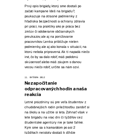
Prvý opis brigády, ktorý sme dostali po
začatí kampane Ideš na brigádu?,
poukazuje na otrasné podmienky z
hľadiska bezpečnosti a ochrany zdravia
pri práci, na praktiky ako je práca bez
zmlúv či odoberanie občianskych
preukazov, ale aj na ponižovanie
pracovníkov. Lenka približuje nielen
podmienky, ale aj ako konala v situácii, na
ktorú nebola pripravená. Ak ti napadá niečo
iné, čo by sa dalo robiť, máš podobnú
skúsenosť alebo máš záujem s danou
vecou niečo robiť, určite sa nám ozvi.
11. OKTÓBRA 2012
Nezapočítanie
odpracovaných hodín a naša
reakcia
Letné prázdniny sú pre veľa študentov z
chudobnejších rodín príležitosťou zarobiť si
na školu a na užitie si leta. Zohnať však v
lete brigádu na viac dní či týždňov cez
študentské agentúry nie je také ľahké.
Kým sme sa s kamarátom po asi 2
týždňoch neistoty dostali k dlhšie