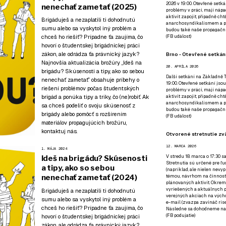
2026 v 19:00. Otevřené setká
nenechať zametať (2025)
problémy v práci, mají nápad
aktivit zapojit, případně ch
Brigáduješ a nezaplatili ti dohodnutú
anarchosyndikalismem a poz
sumu alebo sa vyskytol iný problém a
budou také naše propagační
chceš ho riešiť? Prípadne ťa zaujíma, čo
(
FB událost
)
hovorí o študentskej brigádnickej práci
zákon, ale odrádza ťa právnický jazyk?
Brno - Otevřené setkání
Najnovšia aktualizácia brožúry „Ideš na
20. APRÍLA 2026
brigádu? Skúsenosti a tipy, ako so sebou
Další setkání na Základně Tř
nenechať zametať” obsahuje príbehy o
19:00. Otevřené setkání jsou
riešení problémov počas študentských
problémy v práci, mají nápad
brigád a ponúka tipy a triky, čo (ne)robiť. Ak
aktivit zapojit, případně ch
anarchosyndikalismem a poz
sa chceš podeliť o svoju skúsenosť z
budou také naše propagační
brigády alebo pomôcť s rozšírením
(
FB událost
)
materiálov propagujúcich brožúru,
kontaktuj nás.
Otvorené stretnutie zvä
12. MARCA 2026
1. MÁJA 2024
V stredu 18. marca o 17:30 s
Ideš na brigádu? Skúsenosti
Stretnutia sú určené pre ľud
a tipy, ako so sebou
(napríklad, ale nielen nevy
nenechať zametať (2024)
témou, návrhom na činnosť 
plánovaných aktivít. Okrem
vyriešených a aktuálnych p
Brigáduješ a nezaplatili ti dohodnutú
verejných akciach na výcho
sumu alebo sa vyskytol iný problém a
e-mail (zvazpa zavináč rise
chceš ho riešiť? Prípadne ťa zaujíma, čo
Následne sa dohodneme na p
(
FB podujatie
)
hovorí o študentskej brigádnickej práci
zákon, ale odrádza ťa právnický jazyk?