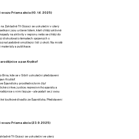
 svazu Priama akcia (10. 14. 2025)
 na Základně Tři Ocásci se uskuteční v úterý
é setkání jsou určené lidem, kteří chtějí aktivně
 nápady na aktivity v regionu nebo se chtějí do
tějí diskutovat o tématech spojených s
nat podobně smýšlející lidi z okolí. Na místě
 materiály a publikace.
arodějnice a pan Kryštof
o Brna, kde se v Sibiři uskuteční představení
pan Kryštof.
 ve Španělsku prostřednictvím čtyř
ické církve, justice, represivního aparátu a
odějnice s nimi bojuje – ale podaří se jí svou
tické loutkové divadlo ze Španělska. Představení
í svazu Priama akcia (23.9.2025)
ákladně Tři Ocásci se uskuteční ve uterý