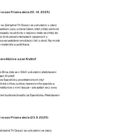
 svazu Priama akcia (10. 14. 2025)
 na Základně Tři Ocásci se uskuteční v úterý
é setkání jsou určené lidem, kteří chtějí aktivně
 nápady na aktivity v regionu nebo se chtějí do
tějí diskutovat o tématech spojených s
nat podobně smýšlející lidi z okolí. Na místě
 materiály a publikace.
arodějnice a pan Kryštof
o Brna, kde se v Sibiři uskuteční představení
pan Kryštof.
 ve Španělsku prostřednictvím čtyř
ické církve, justice, represivního aparátu a
odějnice s nimi bojuje – ale podaří se jí svou
tické loutkové divadlo ze Španělska. Představení
í svazu Priama akcia (23.9.2025)
ákladně Tři Ocásci se uskuteční ve uterý