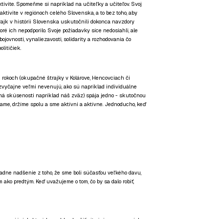
tivite. Spomeňme si napríklad na učiteľky a učiteľov. Svoj
ktivite v regiónoch celého Slovenska, a to bez toho, aby
rajk v histórii Slovenska uskutočnili dokonca navzdory
toré ich nepodporilo. Svoje požiadavky síce nedosiahli, ale
ojovnosti, vynaliezavosti, solidarity a rozhodovania čo
olitičiek.
rokoch (okupačné štrajky v Kolárove, Hencovciach či
ry zvyčajne veľmi nevenujú, ako sú napríklad individuálne
má skúsenosti napríklad náš zväz) spája jedno - skutočnou
hame, držíme spolu a sme aktívni a aktívne. Jednoducho, keď
padne nadšenie z toho, že sme boli súčasťou veľkého davu,
ako predtým. Keď uvažujeme o tom, čo by sa dalo robiť,