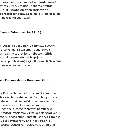
ní jsou určené lidem, kteří chtějí aktivněřešit
y na aktivity v regionu nebo se chtějí do
tějí diskutovat o tématech spojených s
nat podobně smýšlející lidi z okolí. Na místě
 materiály a publikace.
 svazu Priama akcia (28. 4.)
i Ocásci se uskuteční v úterý 28.04. 2026 v
 určené lidem, kteří chtějí aktivně řešit
y na aktivity v regionu nebo se chtějí do
tějí diskutovat o tématech spojených s
nat podobně smýšlející lidi z okolí. Na místě
 materiály a publikace.
zu Priama akcia v Košiciach (18.3.)
a v Košiciach uskutoční otvorené stretnutie.
í, ktorí chcú aktívne riešiť problémy v práci
platené mzdy), prispieť do diskusie vlastnou
alebo sa zapojiť do prebiehajúcich a
 iného sa budeme rozprávať napríklad o
rípadoch problémov v práci, a o plánovaných
de. Ak chceš prísť, kontaktuj nás cez
FB
alebo
up.net). Prípadne
vyplň aj náš dotazník
.
odrobnostiach o mieste a čase stretnutia.