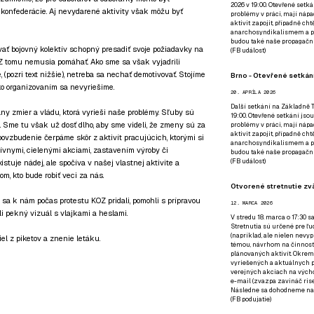
2026 v 19:00. Otevřené setká
h konfederácie. Aj nevydarené aktivity však môžu byť
problémy v práci, mají nápad
aktivit zapojit, případně ch
anarchosyndikalismem a poz
budou také naše propagační
ať bojovný kolektív schopný presadiť svoje požiadavky na
(
FB událost
)
Z tomu nemusia pomáhať. Ako sme sa však vyjadrili
, (pozri text nižšie), netreba sa nechať demotivovať. Stojíme
Brno - Otevřené setkání
o organizovaním sa nevyriešime.
20. APRÍLA 2026
Další setkání na Základně Tř
álny zmier a vládu, ktorá vyrieši naše problémy. Sľuby sú
19:00. Otevřené setkání jsou
Sme tu však už dosť dlho, aby sme videli, že zmeny sú za
problémy v práci, mají nápad
aktivit zapojit, případně ch
povzbudenie čerpáme skôr z aktivít pracujúcich, ktorými si
anarchosyndikalismem a poz
ívnymi, cielenými akciami, zastavením výroby či
budou také naše propagační
(
FB událost
)
istuje nádej, ale spočíva v našej vlastnej aktivite a
m, kto bude robiť veci za nás.
Otvorené stretnutie zvä
sa k nám počas protestu KOZ pridali, pomohli s prípravou
12. MARCA 2026
li pekný vizuál s vlajkami a heslami.
V stredu 18. marca o 17:30 s
Stretnutia sú určené pre ľud
(napríklad, ale nielen nevy
iel z piketov a znenie letáku.
témou, návrhom na činnosť 
plánovaných aktivít. Okrem
vyriešených a aktuálnych p
verejných akciach na výcho
e-mail (zvazpa zavináč rise
Následne sa dohodneme na p
(
FB podujatie
)