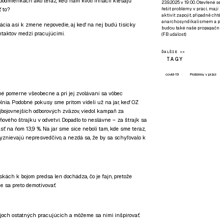
podmienkach ako teraz, keď nám kvôli inflácii klesajú
23.9.2025 v 19:00. Otevřené 
řešit problémy v práci, mají
 to?
aktivit zapojit, případně ch
anarchosyndikalismem a poz
cia asi k zmene nepovedie, aj keď na nej budú tisícky
budou také naše propagační
ntaktov medzi pracujúcimi.
(
FB událost
)
ĎALŠIE >>
TAGY
covid-19
Problémy v práci
é pomerne všeobecne a pri jej zvolávaní sa vôbec
plnia. Podobné pokusy sme pritom videli už na jar, keď OZ
jbojovnejších odborových zväzov, viedol kampaň za
ového štrajku v odvetví. Dopadlo to neslávne – za štrajk sa
asť na ňom 13,9 %. Na jar sme síce neboli tam, kde sme teraz,
 vyznievajú nepresvedčivo, a nezdá sa, že by sa schyľovalo k
skách k bojom predsa len dochádza, čo je fajn, pretože
e sa preto demotivovať.
ojoch ostatných pracujúcich a môžeme sa nimi inšpirovať.