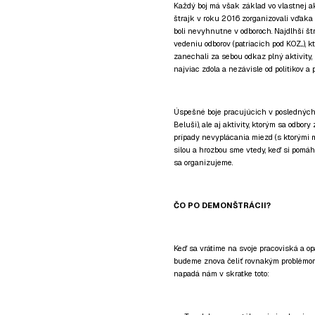
Každý boj má však základ vo vlastnej ak
štrajk v roku 2016 zorganizovali vďaka a
boli nevyhnutne v odboroch. Najdlhší št
vedeniu odborov (patriacich pod KOZ...), k
zanechali za sebou odkaz plný aktivity, b
najviac zdola a nezávisle od politikov a p
Úspešné boje pracujúcich v posledných 
Beluši), ale aj aktivity, ktorým sa odbo
prípady nevyplácania miezd (s ktorými 
silou a hrozbou sme vtedy, keď si pomá
sa organizujeme.
ČO PO DEMONŠTRÁCII?
Keď sa vrátime na svoje pracoviská a o
budeme znova čeliť rovnakým problémom 
napadá nám v skratke toto: