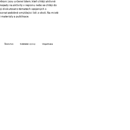
setkání jsou určené lidem, kteří chtějí aktivně
 nápady na aktivity v regionu nebo se chtějí do
tějí diskutovat o tématech spojených s
nat podobně smýšlející lidi z okolí. Na místě
 materiály a publikace.
Školstvo
Solidárne výzvy
VegaNana