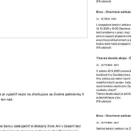
(
FB událost
)
Brno - Otevřené setkání
13. OKTÓBRA 2025
Listopadové letošní setkání
14. 10. 2025 v 19:00. Otevřen
řešit problémy v práci, mají
aktivit zapojit, případně ch
anarchosyndikalismem a poz
budou také naše propagační
(
FB událost
)
Títeres desde abajo - Č
19. SEPTEMBRA 2025
V sobotu 20. 9. 2025 zveme d
loutkové hry Čarodějnice a 
Hra zobrazuje státní násilí
metaforických postav: katol
soukromého vlastnictví. Čar
svobodu uhájit?
ie je vyjadriť názor na zhoršujúce sa životné podmienky. V
Títeres desde abajo je poli
je (téměř) beze zlov.
 ten náš.
(
FB událost
)
Brno - Otevřené setkán
19. SEPTEMBRA 2025
má šancu zabezpečiť si dôstojný život. Ani v časoch bez
Sedmé letošní setkání na Z