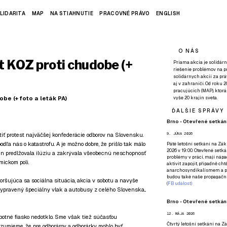
LIDARITA
MAP
NA STIAHNUTIE
PRACOVNÉ PRÁVO
ENGLISH
O NÁS
t KOZ proti chudobe (+
Priama akcia je solidárn
riešenie problémov na p
solidárnych akcií za pr
aj v zahraničí. Od roku 
pracujúcich (MAP), ktor
be (+ foto a leták PA)
vyše 20 krajín sveta.
ĎALŠIE SPRÁVY
Brno - Otevřené setkání
iť protest najväčšej konfederácie odborov na Slovensku.
9. JÚNA 2026
ľa nás o katastrofu. A je možno dobre, že prišlo tak málo
Páté
letošní setkání na Zákl
2026 v 19:00. Otevřené setká
len predlžovala ilúziu a zakrývala všeobecnú neschopnosť
problémy v práci, mají nápad
mickom poli.
aktivit zapojit, případně ch
anarchosyndikalismem a poz
budou také naše propagační
horšujúca sa sociálna situácia, akcia v sobotu a navyše
(
FB událost
)
ypravený špeciálny vlak a autobusy z celého Slovenska...
Brno - Otevřené setkání
12. MÁJA 2026
otné fiasko nedotklo. Sme však tiež súčasťou
Čtvrtý
letošní setkání na Zák
zumieme, že pre odborárov a odborárky mohlo byť