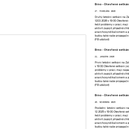
Brno - Otevřené setkání
27. FEBRUÁRA 2026
Druhý letošní setkání na Zá
12.03. 2026 v 19:00. Otevřen
řešit problémy v práci, mají
aktivit zapojit, případně ch
anarchosyndikalismem a poz
budou také naše propagační
(
FB událost
)
Brno - Otevřené setkání
21. JANUÁRA 2026
První letošní setkání na Zák
v 19:00. Otevřené setkání js
problémy v práci, mají nápad
aktivit zapojit, případně ch
anarchosyndikalismem a poz
budou také naše propagační
(
FB událost
)
Brno - Otevřené setkání
26. NOVEMBRA 2025
Poslední letošní setkání na
12. 2025 v 19:00. Otevřené s
řešit problémy v práci, mají
aktivit zapojit, případně ch
anarchosyndikalismem a poz
budou také naše propagační