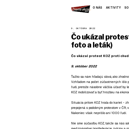
O NÁS
AKTIVITY
SO
9. OKTÓBRA 2022
Čo ukázal protes
foto a leták)
Čo ukázal protest KOZ proti chudo
9.
október 2022
Ťažko sa nám hľadajú slová, ako zhodnot
Vzhľadom na počet zúčastnených išlo pod
ľudí, pretože násobne väčšia účasť by 
KOZ mobilizovať a byť hrozbou na ekono
Situácia pritom KOZ hrala do kariet - z
prepojená s podobným protestom v ČR, v
Nakoniec však neprišlo ani 1000 ľudí.
Nie sme súčasťou KOZ, takže sa nás sob
medzinárodnej konfederácie zväzov a ro