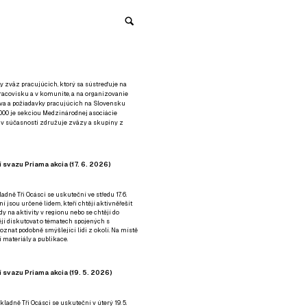
y zväz pracujúcich, ktorý sa sústreďuje na
racovisku a v komunite, a na organizovanie
áva a požiadavky pracujúcich na Slovensku
2000 je sekciou Medzinárodnej asociácie
á v súčasnosti združuje zväzy a skupiny z
 svazu Priama akcia (17. 6. 2026)
adně Tři Ocásci se uskuteční ve středu 17. 6.
ní jsou určené lidem, kteří chtějí aktivněřešit
y na aktivity v regionu nebo se chtějí do
tějí diskutovat o tématech spojených s
nat podobně smýšlející lidi z okolí. Na místě
 materiály a publikace.
 svazu Priama akcia (19. 5. 2026)
ladně Tři Ocásci se uskuteční v úterý 19. 5.