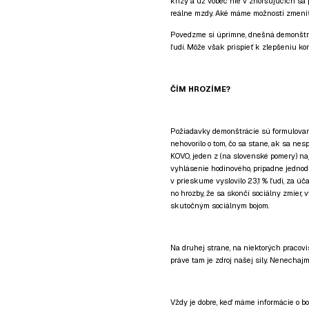
krízy a už vôbec nie v zhoršujúcich sa 
reálne mzdy. Aké máme možnosti zmeniť
Povedzme si úprimne, dnešná demonštrá
ľudí. Môže však prispieť k zlepšeniu ko
ČÍM HROZÍME?
Požiadavky demonštrácie sú formulovan
nehovorilo o tom, čo sa stane, ak sa nes
KOVO, jeden z (na slovenské pomery) na
vyhlásenie hodinového, prípadne jednodň
v prieskume vyslovilo 23,1 % ľudí, za úč
no hrozby, že sa skončí sociálny zmier,
skutočným sociálnym bojom.
Na druhej strane, na niektorých pracovi
práve tam je zdroj našej sily. Nenechajm
Vždy je dobre, keď máme informácie o b