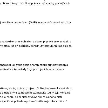
vanie solidárnych akcií za práva a požiadavky pracujúcich
 asociácie pracujúcich (MAP), ktorá v súčasnosti združuje
taktike priamych akcií a dobrej príprave sme zvíťazili v
rany pracujúcich dodržaný dohodnutý postup. Ani raz sme sa
chosyndikalizmus spája anarchistické princípy konania
ndikalistické metódy (boje pracujúcich za sociálne a
ívnej akcie, protestu, bojkotu či štrajku skomplikovať alebo
nie služieb, kým sa nesplnia požiadavky ľudí v boji. Nemáme
, ale napríklad aj proti zvyšovaniu nájomného, proti
 špecifické požiadavky žien či utláčaných komunít atď.