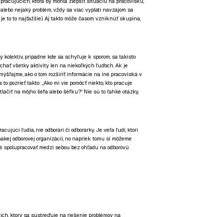
racujúcich, ktorá by mohla zlepšiť situáciu na pracovisku,
alebo nejaký problém, vždy sa viac vyplatí navzájom sa
 je to to najťažšie). Aj takto môže časom vzniknúť skupina,
 kolektív, prípadne kde sa schyľuje k sporom, sa takisto
ať všetky aktivity len na niekoľkých ľuďoch. Ak je
ýšľajme, ako o tom rozšíriť informácie na iné pracoviská v
 to pozrieť takto: „Ako mi vie pomôcť niekto, kto pracuje
tlačiť na môjho šéfa alebo šéfku?“ Nie sú to ľahké otázky,
ujúci ľudia, nie odborári či odborárky. Je veľa ľudí, ktorí
nakej odborovej organizácii, no napriek tomu si môžeme
é spolupracovať medzi sebou bez ohľadu na odborovú
ich, ktorý sa sústreďuje na riešenie problémov na