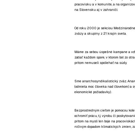
pracovisku a v komunite, a na organizo
na Slovensku aj v zahraničí.
Od roku 2000 je sekciou Medzinárodnej
zväzy a skupiny z 21 krajín sveta.
Máme za sebou úspešné kampane a vďaka 
zatiaľ každom spore, v ktorom bol zo st
pritom nemuseli spoliehať na súdy.
Sme anarchosyndikalistický zväz. Anar
(odmieta moc človeka nad človekom) a sy
ekonomické požiadavky).
Bezprostredným cieľom je pomocou kolekt
ochromiť prácu, t.j. výrobu či poskytova
pritom na mysli len boje na pracoviskách
ničivým dopadom klimatických zmien, za