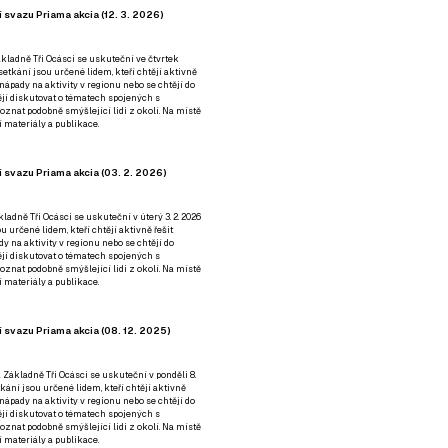
 svazu Priama akcia (12. 3. 2026)
kladně Tři Ocásci se uskuteční ve čtvrtek
é setkání jsou určené lidem, kteří chtějí aktivně
 nápady na aktivity v regionu nebo se chtějí do
tějí diskutovat o tématech spojených s
nat podobně smýšlející lidi z okolí. Na místě
 materiály a publikace.
 svazu Priama akcia (03. 2. 2026)
ladně Tři Ocásci se uskuteční v úterý 3. 2. 2026
ou určené lidem, kteří chtějí aktivně řešit
y na aktivity v regionu nebo se chtějí do
tějí diskutovat o tématech spojených s
nat podobně smýšlející lidi z okolí. Na místě
 materiály a publikace.
 svazu Priama akcia (08. 12. 2025)
 Základně Tři Ocásci se uskuteční v ponděli 8.
etkání jsou určené lidem, kteří chtějí aktivně
 nápady na aktivity v regionu nebo se chtějí do
tějí diskutovat o tématech spojených s
nat podobně smýšlející lidi z okolí. Na místě
 materiály a publikace.