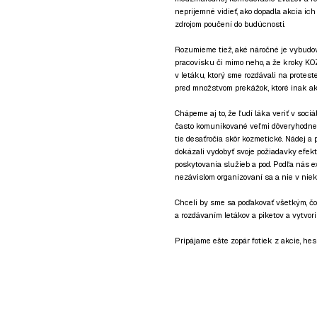
nepríjemné vidieť, ako dopadla akcia ic
zdrojom poučení do budúcnosti.
Rozumieme tiež, aké náročné je vybudov
pracovisku či mimo neho, a že kroky KO
v letáku, ktorý sme rozdávali na proteste
pred množstvom prekážok, ktoré inak ak
Chápeme aj to, že ľudí láka veriť v soci
často komunikované veľmi dôveryhodne. 
tie desaťročia skôr kozmetické. Nádej a 
dokázali vydobyť svoje požiadavky efekt
poskytovania služieb a pod. Podľa nás ex
nezávislom organizovaní sa a nie v nieko
Chceli by sme sa poďakovať všetkým, čo 
a rozdávaním letákov a piketov a vytvori
Pripájame ešte zopár fotiek z akcie, hes