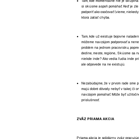
Tam, kde momentálne nie je skupina p
si skúsme aspoň pomáhať. Keď je zle 
podporiť ako osočovať (vieme, niekedy
ktorá zatiaľ chýba.
Tam, kde už existuje bojovne naladený
môžeme navzájom podporovať a nenech
problém na jednom pracovisku, poprem
dedine, meste, regióne... Skúsme sa na
niekde inde? Ako vedia ľudia inde pri
ale odpovede na ne existujú.
Nezabúdajme, že v prvom rade sme prac
majú dobré dôvody nebyť v takej či o
navzájom pomáhať. Môže byť užitočn
príslušnosť.
ZVÄZ PRIAMA AKCIA
Priama akcia je solidárny zväz pracujúc