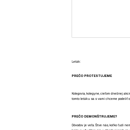
Leták:
PREČO PROTESTUJEME
Kolegovia, kolegyne, cieľom dnešnej akc
tomto letáku sa s vami chceme podeliť o
PREČO DEMONŠTRUJEME?
Dôvodov je veľa. Štve nás, koľko ľudí ne