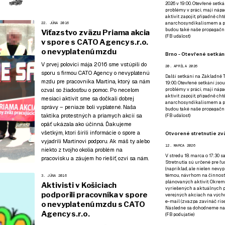
2026 v 19:00. Otevřené setká
problémy v práci, mají nápad
aktivit zapojit, případně ch
anarchosyndikalismem a poz
22. JÚNA 2016
budou také naše propagační
Víťazstvo zväzu Priama akcia
(
FB událost
)
v spore s CATO Agency s.r.o.
o nevyplatenú mzdu
Brno - Otevřené setkání
V prvej polovici mája 2016 sme vstúpili do
20. APRÍLA 2026
sporu s firmou CATO Agency o nevyplatenú
Další setkání na Základně Tř
mzdu pre pracovníka Martina, ktorý sa nám
19:00. Otevřené setkání jsou
problémy v práci, mají nápad
ozval so žiadosťou o pomoc. Po necelom
aktivit zapojit, případně ch
mesiaci aktivít sme sa dočkali dobrej
anarchosyndikalismem a poz
správy – peniaze boli vyplatené. Naša
budou také naše propagační
taktika protestných a priamych akcií sa
(
FB událost
)
opäť ukázala ako účinná. Ďakujeme
všetkým, ktorí šírili informácie o spore a
Otvorené stretnutie zvä
vyjadrili Martinovi podporu. Ak máš ty alebo
12. MARCA 2026
niekto z tvojho okolia problém na
V stredu 18. marca o 17:30 s
pracovisku a záujem ho riešiť,
ozvi sa nám
.
Stretnutia sú určené pre ľud
(napríklad, ale nielen nevy
témou, návrhom na činnosť 
3. JÚNA 2016
plánovaných aktivít. Okrem
Aktivisti v Košiciach
vyriešených a aktuálnych p
podporili pracovníka v spore
verejných akciach na výcho
e-mail (zvazpa zavináč rise
o nevyplatenú mzdu s CATO
Následne sa dohodneme na p
Agency s.r.o.
(
FB podujatie
)