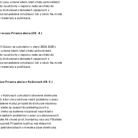
ní jsou určené lidem, kteří chtějí aktivněřešit
y na aktivity v regionu nebo se chtějí do
tějí diskutovat o tématech spojených s
nat podobně smýšlející lidi z okolí. Na místě
 materiály a publikace.
 svazu Priama akcia (28. 4.)
i Ocásci se uskuteční v úterý 28.04. 2026 v
 určené lidem, kteří chtějí aktivně řešit
y na aktivity v regionu nebo se chtějí do
tějí diskutovat o tématech spojených s
nat podobně smýšlející lidi z okolí. Na místě
 materiály a publikace.
zu Priama akcia v Košiciach (18.3.)
a v Košiciach uskutoční otvorené stretnutie.
í, ktorí chcú aktívne riešiť problémy v práci
platené mzdy), prispieť do diskusie vlastnou
alebo sa zapojiť do prebiehajúcich a
 iného sa budeme rozprávať napríklad o
rípadoch problémov v práci, a o plánovaných
de. Ak chceš prísť, kontaktuj nás cez
FB
alebo
up.net). Prípadne
vyplň aj náš dotazník
.
odrobnostiach o mieste a čase stretnutia.