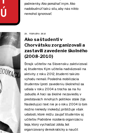
podmienky. Ako pomáhať iným. Ako
nadobudnúť takú silu, aby nás nikto
nemohol ignorovať.
29. FEBRUÁRA 2016
Ako sa študenti v
Chorvátsku zorganizovali a
zastavili zavedenie školného
(2008-2010)
Štrajk učiteľov na Slovensku zaktivizoval
aj študentov. Kým učitelia nadväzovali na
aktivity z roku 2012, študenti takúto
výhodu nemali. Posledná mobilizácia
študentov (proti zavedeniu školného) sa
udiala v roku 2004 a trocha sa na ňu
zabudlo. A hoci sa školné nezaviedlo, v
predstavách mnohých politikov stále žije.
Nasledujúci text nie je o roku 2004 (o tom
možno niekedy inokedy), približuje však
udalosti, ktoré môžu zaujať študentov aj
učiteľov. Podrobne rozoberá organizáciu
boja, ktorý vychádzal zdola, bol
organizovaný demokraticky a naučil