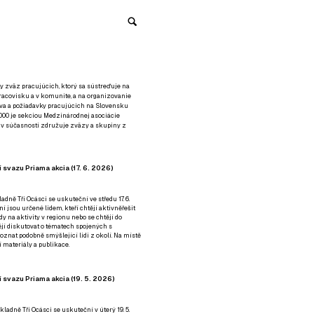
y zväz pracujúcich, ktorý sa sústreďuje na
racovisku a v komunite, a na organizovanie
áva a požiadavky pracujúcich na Slovensku
2000 je sekciou Medzinárodnej asociácie
á v súčasnosti združuje zväzy a skupiny z
 svazu Priama akcia (17. 6. 2026)
adně Tři Ocásci se uskuteční ve středu 17. 6.
ní jsou určené lidem, kteří chtějí aktivněřešit
y na aktivity v regionu nebo se chtějí do
tějí diskutovat o tématech spojených s
nat podobně smýšlející lidi z okolí. Na místě
 materiály a publikace.
 svazu Priama akcia (19. 5. 2026)
ladně Tři Ocásci se uskuteční v úterý 19. 5.