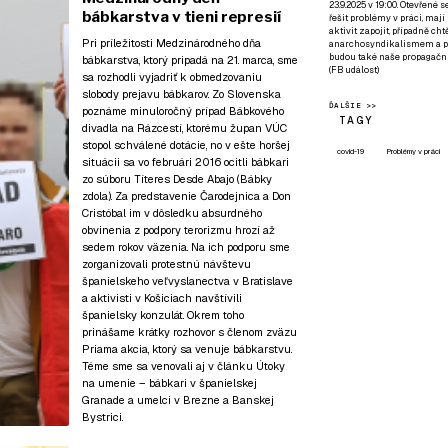
23.9.2025 v 19:00. Otevřené 
bábkarstva v tieni represií
řešit problémy v práci, mají
aktivit zapojit, případně ch
Pri príležitosti Medzinárodného dňa
anarchosyndikalismem a poz
budou také naše propagační
bábkarstva, ktorý pripadá na 21. marca, sme
(
FB událost
)
sa rozhodli vyjadriť k obmedzovaniu
slobody prejavu bábkarov. Zo Slovenska
ĎALŠIE >>
poznáme minuloročný prípad Bábkového
TAGY
divadla na Rázcestí, ktorému župan VÚC
stopol schválené dotácie, no v ešte horšej
covid-19
Problémy v práci
situácii sa vo februári 2016 ocitli bábkari
zo súboru Títeres Desde Abajo (Bábky
zdola). Za predstavenie Čarodejnica a Don
Cristóbal im v dôsledku absurdného
obvinenia z podpory terorizmu hrozí až
sedem rokov väzenia. Na ich podporu sme
zorganizovali protestnú návštevu
španielskeho veľvyslanectva v Bratislave
a aktivisti v Košiciach navštívili
španielsky konzulát. Okrem toho
prinášame krátky rozhovor s členom zväzu
Priama akcia, ktorý sa venuje bábkarstvu.
Téme sme sa venovali aj v článku
Útoky
na umenie – bábkari v španielskej
Granade a umelci v Brezne a Banskej
Bystrici
.