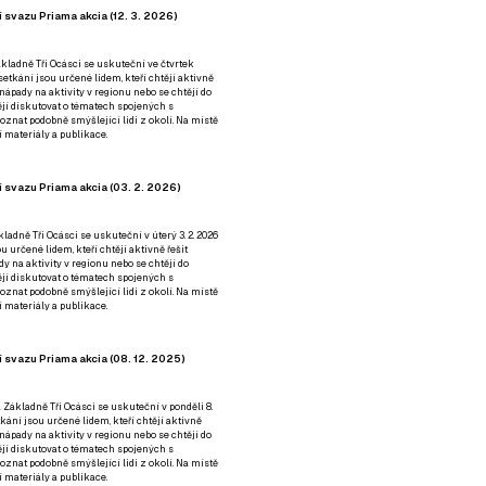
 svazu Priama akcia (12. 3. 2026)
kladně Tři Ocásci se uskuteční ve čtvrtek
é setkání jsou určené lidem, kteří chtějí aktivně
 nápady na aktivity v regionu nebo se chtějí do
tějí diskutovat o tématech spojených s
nat podobně smýšlející lidi z okolí. Na místě
 materiály a publikace.
 svazu Priama akcia (03. 2. 2026)
ladně Tři Ocásci se uskuteční v úterý 3. 2. 2026
ou určené lidem, kteří chtějí aktivně řešit
y na aktivity v regionu nebo se chtějí do
tějí diskutovat o tématech spojených s
nat podobně smýšlející lidi z okolí. Na místě
 materiály a publikace.
 svazu Priama akcia (08. 12. 2025)
 Základně Tři Ocásci se uskuteční v ponděli 8.
etkání jsou určené lidem, kteří chtějí aktivně
 nápady na aktivity v regionu nebo se chtějí do
tějí diskutovat o tématech spojených s
nat podobně smýšlející lidi z okolí. Na místě
 materiály a publikace.