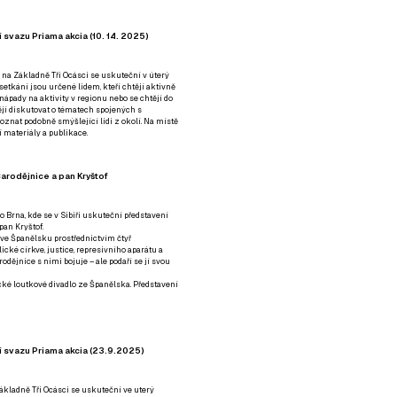
 svazu Priama akcia (10. 14. 2025)
 na Základně Tři Ocásci se uskuteční v úterý
é setkání jsou určené lidem, kteří chtějí aktivně
 nápady na aktivity v regionu nebo se chtějí do
tějí diskutovat o tématech spojených s
nat podobně smýšlející lidi z okolí. Na místě
 materiály a publikace.
arodějnice a pan Kryštof
o Brna, kde se v Sibiři uskuteční představení
pan Kryštof.
 ve Španělsku prostřednictvím čtyř
ické církve, justice, represivního aparátu a
odějnice s nimi bojuje – ale podaří se jí svou
tické loutkové divadlo ze Španělska. Představení
í svazu Priama akcia (23.9.2025)
ákladně Tři Ocásci se uskuteční ve uterý