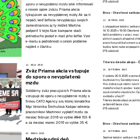
(
FB událost
)
sporu o nevyplatenú mzdu
sme informovali
o novom spore zväzu Priama akcia
Brno - Otevřené setkání
týkajúcom sa nevyplatenej mzdy. Ak sa ti
nepáči, keď šéfovia nevyplácajú svojich
13. OKTÓBRA 2025
zamestnancov, aj ty môžeš Martina
Listopadové letošní setkání
podporiť. V tejto fáze kampane stačí
14. 10. 2025 v 19:00. Otevřen
řešit problémy v práci, mají
jednoducho poslať e-mail jeho šéfke. Vzor
aktivit zapojit, případně ch
e-mailu a podrobnosti o celom probléme
anarchosyndikalismem a poz
nájdeš v článku.
budou také naše propagační
(
FB událost
)
Títeres desde abajo - Č
12. MÁJA 2016
Zväz Priama akcia vstupuje
19. SEPTEMBRA 2025
do sporu o nevyplatenú
V sobotu 20. 9. 2025 zveme d
loutkové hry Čarodějnice a 
mzdu
Hra zobrazuje státní násilí
metaforických postav: katol
Solidárny zväz pracujúcich Priama akcia
soukromého vlastnictví. Čar
vstupuje do sporu o nevyplatenie mzdy s
svobodu uhájit?
Títeres desde abajo je poli
firmou CATO Agency s.r.o, ktorej konateľka
je (téměř) beze zlov.
Mgr. Veronika Šmihuľová Kašpar odmieta
(
FB událost
)
pracovníkovi Martinovi vyplatiť mzdu za
mesiac február 2016 vo výške
350
155 €
a za mesiac marec 2016 vo výške 35 €.
Brno - Otevřené setkán
19. SEPTEMBRA 2025
22. MARCA 2016
Sedmé letošní setkání na Z
Medzinárodný deň