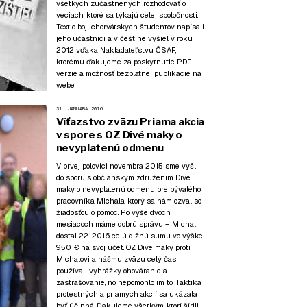
všetkých zúčastnených rozhodovať o
veciach, ktoré sa týkajú celej spoločnosti.
Text o boji chorvátskych študentov napísali
jeho účastníci a v češtine vyšiel v roku
2012 vďaka Nakladateľstvu ČSAF,
ktorému
ďakujeme za poskytnutie PDF
verzie
a možnosť bezplatnej publikácie na
webe.
31. JANUÁRA 2016
Víťazstvo zväzu Priama akcia
v spore s OZ Divé maky o
nevyplatenú odmenu
V prvej polovici novembra 2015 sme vyšli
do sporu s občianskym združením Divé
maky o nevyplatenú odmenu pre bývalého
pracovníka Michala, ktorý sa nám ozval so
žiadosťou o pomoc. Po vyše dvoch
mesiacoch máme dobrú správu – Michal
dostal 22.1.2016 celú dlžnú sumu vo výške
950 € na svoj účet. OZ Divé maky proti
Michalovi a nášmu zväzu celý čas
používali vyhrážky, ohováranie a
zastrašovanie, no nepomohlo im to. Taktika
protestných a priamych akcií sa ukázala
byť účinná. Ďakujeme všetkým, ktorí šírili