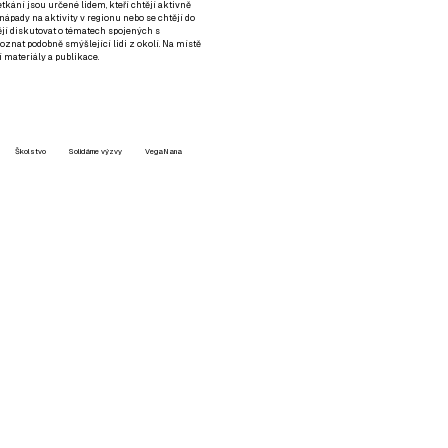
setkání jsou určené lidem, kteří chtějí aktivně
 nápady na aktivity v regionu nebo se chtějí do
tějí diskutovat o tématech spojených s
nat podobně smýšlející lidi z okolí. Na místě
 materiály a publikace.
Školstvo
Solidárne výzvy
VegaNana