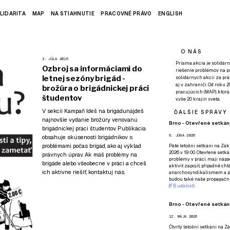
LIDARITA
MAP
NA STIAHNUTIE
PRACOVNÉ PRÁVO
ENGLISH
O NÁS
3. JÚLA 2016
Priama akcia je solidárn
Ozbroj sa informáciami do
riešenie problémov na p
letnej sezóny brigád -
solidárnych akcií za pr
aj v zahraničí. Od roku 
brožúra o brigádnickej práci
pracujúcich (MAP), ktor
študentov
vyše 20 krajín sveta.
V sekcii
Kampaň Ideš na brigádu
nájdeš
ĎALŠIE SPRÁVY
najnovšie vydanie brožúry venovanú
Brno - Otevřené setkání
brigádnickej práci študentov. Publikácia
9. JÚNA 2026
obsahuje skúsenosti brigádnikov s
problémami počas brigád, ako aj výklad
Páté
letošní setkání na Zákl
2026 v 19:00. Otevřené setká
právnych úprav. Ak máš problémy na
problémy v práci, mají nápad
brigáde alebo všeobecne v práci a chceš
aktivit zapojit, případně ch
ich aktívne riešiť,
kontaktuj nás
.
anarchosyndikalismem a poz
budou také naše propagační
(
FB událost
)
Brno - Otevřené setkání
12. MÁJA 2026
Čtvrtý
letošní setkání na Zák