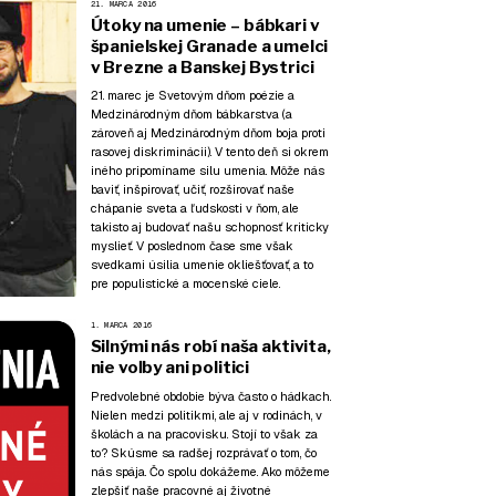
21. MARCA 2016
Útoky na umenie – bábkari v
španielskej Granade a umelci
v Brezne a Banskej Bystrici
21. marec je Svetovým dňom poézie a
Medzinárodným dňom bábkarstva (a
zároveň aj Medzinárodným dňom boja proti
rasovej diskriminácii). V tento deň si okrem
iného pripomíname silu umenia. Môže nás
baviť, inšpirovať, učiť, rozširovať naše
chápanie sveta a ľudskosti v ňom, ale
takisto aj budovať našu schopnosť kriticky
myslieť. V poslednom čase sme však
svedkami úsilia umenie okliešťovať, a to
pre populistické a mocenské ciele.
1. MARCA 2016
Silnými nás robí naša aktivita,
nie voľby ani politici
Predvolebné obdobie býva často o hádkach.
Nielen medzi politikmi, ale aj v rodinách, v
školách a na pracovisku. Stojí to však za
to? Skúsme sa radšej rozprávať o tom, čo
nás spája. Čo spolu dokážeme. Ako môžeme
zlepšiť naše pracovné aj životné