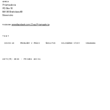
ADRESA
Priama akcia
P.O. Box 16
841 06 Bratislava 48
Slovensko
www.facebook.com/Zvaz.Priama.akcia
FACEBOOK
TAGY
COVID-19
PROBLÉMY V PRÁCI
ŠKOLSTVO
SOLIDÁRNE VÝZVY
VEGANANA
ANTI(©) 2024 -
PRIAMA AKCIA