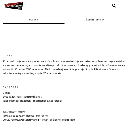
ČLÁNKY
ĎALŠIE SPRÁVY
O NÁS
Priama akcia je solidárny zväz pracujúcich, ktorý sa sústreďuje na riešenie problémov na pracovisku
a v komunite, a na organizovanie solidárnych akcií za práva a požiadavky pracujúcich na Slovensku aj v
zahraničí. Od roku 2000 je sekciou Medzinárodnej asociácie pracujúcich (MAP), ktorá v súčasnosti
združuje zväzy a skupiny z vyše 20 krajín sveta.
KONTAKTY
E-MAIL
zvazpa(zavináč)riseup(bodka)net
is(at)priamaakcia(dot)sk - International Secretariat
TELEFONICKÝ KONTAKT
(SMS alebo odkaz v hlasovej schránke):
00420 735 082 065 (platby ako pri volaní do Českej republiky)