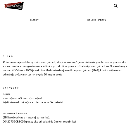
ČLÁNKY
ĎALŠIE SPRÁVY
O NÁS
Priama akcia je solidárny zväz pracujúcich, ktorý sa sústreďuje na riešenie problémov na pracovisku
a v komunite, a na organizovanie solidárnych akcií za práva a požiadavky pracujúcich na Slovensku aj v
zahraničí. Od roku 2000 je sekciou Medzinárodnej asociácie pracujúcich (MAP), ktorá v súčasnosti
združuje zväzy a skupiny z vyše 20 krajín sveta.
KONTAKTY
E-MAIL
zvazpa(zavináč)riseup(bodka)net
is(at)priamaakcia(dot)sk - International Secretariat
TELEFONICKÝ KONTAKT
(SMS alebo odkaz v hlasovej schránke):
00420 735 082 065 (platby ako pri volaní do Českej republiky)