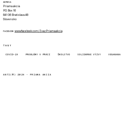
ADRESA
Priama akcia
P.O. Box 16
841 06 Bratislava 48
Slovensko
www.facebook.com/Zvaz.Priama.akcia
FACEBOOK
TAGY
COVID-19
PROBLÉMY V PRÁCI
ŠKOLSTVO
SOLIDÁRNE VÝZVY
VEGANANA
ANTI(©) 2024 -
PRIAMA AKCIA