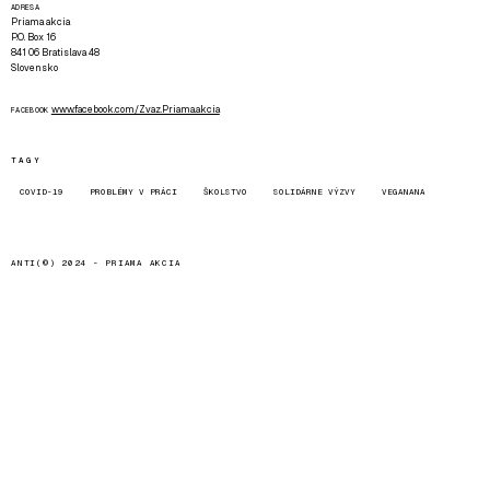
ADRESA
Priama akcia
P.O. Box 16
841 06 Bratislava 48
Slovensko
www.facebook.com/Zvaz.Priama.akcia
FACEBOOK
TAGY
COVID-19
PROBLÉMY V PRÁCI
ŠKOLSTVO
SOLIDÁRNE VÝZVY
VEGANANA
ANTI(©) 2024 -
PRIAMA AKCIA