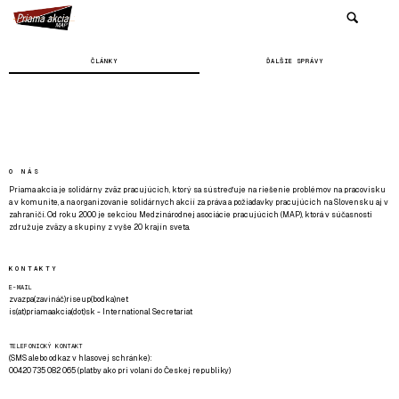
ČLÁNKY
ĎALŠIE SPRÁVY
O NÁS
Priama akcia je solidárny zväz pracujúcich, ktorý sa sústreďuje na riešenie problémov na pracovisku
a v komunite, a na organizovanie solidárnych akcií za práva a požiadavky pracujúcich na Slovensku aj v
zahraničí. Od roku 2000 je sekciou Medzinárodnej asociácie pracujúcich (MAP), ktorá v súčasnosti
združuje zväzy a skupiny z vyše 20 krajín sveta.
KONTAKTY
E-MAIL
zvazpa(zavináč)riseup(bodka)net
is(at)priamaakcia(dot)sk - International Secretariat
TELEFONICKÝ KONTAKT
(SMS alebo odkaz v hlasovej schránke):
00420 735 082 065 (platby ako pri volaní do Českej republiky)