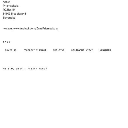
ADRESA
Priama akcia
P.O. Box 16
841 06 Bratislava 48
Slovensko
www.facebook.com/Zvaz.Priama.akcia
FACEBOOK
TAGY
COVID-19
PROBLÉMY V PRÁCI
ŠKOLSTVO
SOLIDÁRNE VÝZVY
VEGANANA
ANTI(©) 2024 -
PRIAMA AKCIA