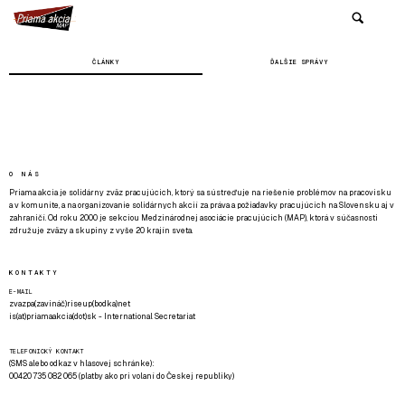
ČLÁNKY
ĎALŠIE SPRÁVY
O NÁS
Priama akcia je solidárny zväz pracujúcich, ktorý sa sústreďuje na riešenie problémov na pracovisku
a v komunite, a na organizovanie solidárnych akcií za práva a požiadavky pracujúcich na Slovensku aj v
zahraničí. Od roku 2000 je sekciou Medzinárodnej asociácie pracujúcich (MAP), ktorá v súčasnosti
združuje zväzy a skupiny z vyše 20 krajín sveta.
KONTAKTY
E-MAIL
zvazpa(zavináč)riseup(bodka)net
is(at)priamaakcia(dot)sk - International Secretariat
TELEFONICKÝ KONTAKT
(SMS alebo odkaz v hlasovej schránke):
00420 735 082 065 (platby ako pri volaní do Českej republiky)