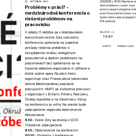
23.9.2025 v 19:00. Otevřené 
22. SEPTEMBRA 2014
řešit problémy v práci, mají
Problémy v práci? –
aktivit zapojit, případně ch
medzinárodná konferencia o
anarchosyndikalismem a poz
budou také naše propagační
riešení problémov na
(
FB událost
)
pracovisku
V sobotu 11. októbra sa v bratislavskom
ĎALŠIE >>
TAGY
komunitnom centre Zora uskutoční
konferencia zameraná na úspešné
covid-19
Problémy v práci
príklady riešenia problémov s
nevyplatenou mzdou, nelegálnym
prepustením a ďalšími problémami na
pracoviskách bez spoliehania sa na
klasické odborové organizácie či zdĺhavé a
drahé súdne spory. Na akcii, ktorú
organizuje zväz Priama akcia (slovenská
sekcia Medzinárodnej asociácie
pracujúcich; MAP), sa zúčastnia pracujúci
z organizácií v Británii, Poľsku, Rakúsku,
Českej republike a na Slovensku. Vstup
na konferenciu je voľný. Na mieste bude
zabezpečené vegánske občerstvenie.
Aktualizácia
6.10.:
Dvere Zory sa otvoria o 12.30.
Tlmočenie zabezpečené.
9.10.:
Občerstvenie na konferencii
20.10.:
Postrehy z konferencie