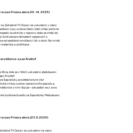
 svazu Priama akcia (10. 14. 2025)
 na Základně Tři Ocásci se uskuteční v úterý
é setkání jsou určené lidem, kteří chtějí aktivně
 nápady na aktivity v regionu nebo se chtějí do
tějí diskutovat o tématech spojených s
nat podobně smýšlející lidi z okolí. Na místě
 materiály a publikace.
arodějnice a pan Kryštof
o Brna, kde se v Sibiři uskuteční představení
pan Kryštof.
 ve Španělsku prostřednictvím čtyř
ické církve, justice, represivního aparátu a
odějnice s nimi bojuje – ale podaří se jí svou
tické loutkové divadlo ze Španělska. Představení
í svazu Priama akcia (23.9.2025)
ákladně Tři Ocásci se uskuteční ve uterý