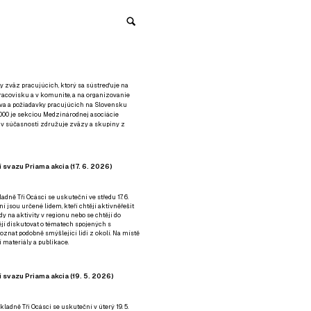
y zväz pracujúcich, ktorý sa sústreďuje na
racovisku a v komunite, a na organizovanie
áva a požiadavky pracujúcich na Slovensku
2000 je sekciou Medzinárodnej asociácie
á v súčasnosti združuje zväzy a skupiny z
 svazu Priama akcia (17. 6. 2026)
adně Tři Ocásci se uskuteční ve středu 17. 6.
ní jsou určené lidem, kteří chtějí aktivněřešit
y na aktivity v regionu nebo se chtějí do
tějí diskutovat o tématech spojených s
nat podobně smýšlející lidi z okolí. Na místě
 materiály a publikace.
 svazu Priama akcia (19. 5. 2026)
ladně Tři Ocásci se uskuteční v úterý 19. 5.