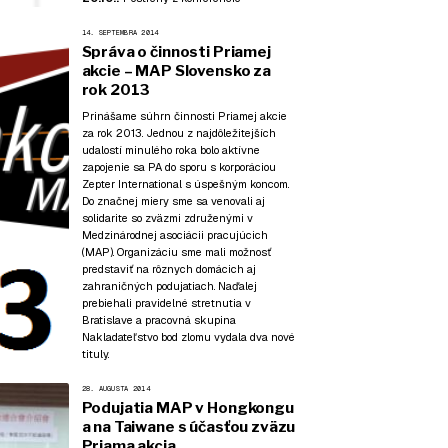
14. SEPTEMBRA 2014
Správa o činnosti Priamej
akcie – MAP Slovensko za
rok 2013
Prinášame súhrn činnosti Priamej akcie
za rok 2013. Jednou z najdôležitejších
udalostí minulého roka bolo aktívne
zapojenie sa PA do sporu s korporáciou
Zepter International s úspešným koncom.
Do značnej miery sme sa venovali aj
solidarite so zväzmi združenými v
Medzinárodnej asociácii pracujúcich
(MAP). Organizáciu sme mali možnosť
predstaviť na rôznych domácich aj
zahraničných podujatiach. Naďalej
prebiehali pravidelné stretnutia v
Bratislave a pracovná skupina
Nakladateľstvo bod zlomu vydala dva nové
tituly.
28. AUGUSTA 2014
Podujatia MAP v Hongkongu
a na Taiwane s účasťou zväzu
Priama akcia