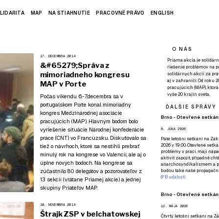
LIDARITA
MAP
NA STIAHNUTIE
PRACOVNÉ PRÁVO
ENGLISH
O NÁS
17. DECEMBRA 2014
Priama akcia je solidárn
&#65279;Správa z
riešenie problémov na p
mimoriadneho kongresu
solidárnych akcií za pr
aj v zahraničí. Od roku 
MAP v Porte
pracujúcich (MAP), ktor
vyše 20 krajín sveta.
Počas víkendu 6.-7.decembra sa v
portugalskom Porte konal mimoriadny
ĎALŠIE SPRÁVY
kongres Medzinárodnej asociácie
Brno - Otevřené setkání
pracujúcich (MAP). Hlavným bodom bolo
vyriešenie situácie Národnej konfederácie
9. JÚNA 2026
práce (CNT) vo Francúzsku. Diskutovalo sa
Páté
letošní setkání na Zákl
2026 v 19:00. Otevřené setká
tiež o návrhoch, ktoré sa nestihli prebrať
problémy v práci, mají nápad
minulý rok na kongrese vo Valencii, ale aj o
aktivit zapojit, případně ch
úplne nových bodoch. Na kongrese sa
anarchosyndikalismem a poz
zúčastnilo 80 delegátov a pozorovateľov z
budou také naše propagační
(
FB událost
)
13 sekcií (vrátane Priamej akcie) a jednej
skupiny Priateľov MAP.
Brno - Otevřené setkání
10. NOVEMBRA 2014
12. MÁJA 2026
Štrajk ZSP v belchatowskej
Čtvrtý
letošní setkání na Zák