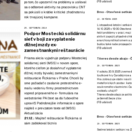
(
FB událost
)
po tom, čo upozornil na problémy a usiloval
sa o odborové aktivity na pracovisku. CNT
sa pokúsili o krátke kritické zhodnoteniu
Brno - Otevřené setkání
rok trvajúcej kampane.
13. OKTÓBRA 2025
Listopadové letošní setkání
25. SEPTEMBRA 2014
14. 10. 2025 v 19:00. Otevřen
řešit problémy v práci, mají
Podpor Mosteckú solidárnu
aktivit zapojit, případně ch
sieť v boji za vyplatenie
anarchosyndikalismem a poz
dlžnej mzdy ex-
budou také naše propagační
(
FB událost
)
zamestnankyni reštaurácie
Priama akcia vyjadruje podporu
Mosteckej
Títeres desde abajo - Č
solidárnej sieti (MSS)
v novom spore,
19. SEPTEMBRA 2025
ktorého cieľom je dosiahnuť vyplatenie
V sobotu 20. 9. 2025 zveme d
dlžnej mzdy bývalej zamestnankyni
loutkové hry Čarodějnice a 
reštaurácie Řízkárna v Prahe
. Chceli by
Hra zobrazuje státní násilí
sme požiadať o zaslanie protestného e-
metaforických postav: katol
soukromého vlastnictví. Čar
mailu vedeniu firmy prostredníctvom
svobodu uhájit?
vopred pripraveného e- formulára
na
Títeres desde abajo je poli
webstránke PA (text sa dá ľubovoľne
je (téměř) beze zlov.
(
FB událost
)
upraviť). Podrobnejšie informácie o spore
nájdeš v prevzatom texte od (MSS).
Aktualizácia
Brno - Otevřené setkán
21.12.:
Majiteľ reštaurácie Řízkárna si
sám zablokoval biznis
19. SEPTEMBRA 2025
Sedmé letošní setkání na Z