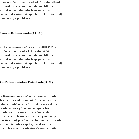
ní jsou určené lidem, kteří chtějí aktivněřešit
y na aktivity v regionu nebo se chtějí do
tějí diskutovat o tématech spojených s
nat podobně smýšlející lidi z okolí. Na místě
 materiály a publikace.
 svazu Priama akcia (28. 4.)
i Ocásci se uskuteční v úterý 28.04. 2026 v
 určené lidem, kteří chtějí aktivně řešit
y na aktivity v regionu nebo se chtějí do
tějí diskutovat o tématech spojených s
nat podobně smýšlející lidi z okolí. Na místě
 materiály a publikace.
zu Priama akcia v Košiciach (18.3.)
a v Košiciach uskutoční otvorené stretnutie.
í, ktorí chcú aktívne riešiť problémy v práci
platené mzdy), prispieť do diskusie vlastnou
alebo sa zapojiť do prebiehajúcich a
 iného sa budeme rozprávať napríklad o
rípadoch problémov v práci, a o plánovaných
de. Ak chceš prísť, kontaktuj nás cez
FB
alebo
up.net). Prípadne
vyplň aj náš dotazník
.
odrobnostiach o mieste a čase stretnutia.