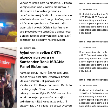
venovaná problémom na pracovisku. Počas
Brno - Otevřené setkání
verejnej časti sme v sobotu diskutovali o
27. FEBRUÁRA 2026
aktivitách a činnosti organizácií, v
Druhý letošní setkání na Zá
nedeľnej internej časti bolo hlavnou témou
12.03. 2026 v 19:00. Otevřen
zdieľanie skúseností z organizačnej práce
řešit problémy v práci, mají
a hľadanie spôsobov, ako činnosť našich
aktivit zapojit, případně ch
anarchosyndikalismem a poz
organizácií vylepšiť. Cieľom konferencie
budou také naše propagační
bolo predovšetkým podeliť sa o skúsenosti
(
FB událost
)
z organizovania priamych akcií a upriamiť
pozornosť na problémy na pracovisku.
Brno - Otevřené setkání
21. JANUÁRA 2026
13. OKTÓBRA 2014
Vyjadrenie zväzu CNT k
První letošní setkání na Zák
v 19:00. Otevřené setkání js
ukončeniu sporu so
problémy v práci, mají nápad
Santander Bank, ISBAN a
aktivit zapojit, případně ch
anarchosyndikalismem a poz
Panel Sistemas
budou také naše propagační
(
FB událost
)
Kamaráti zo CNT (MAP Španielsko) viedli
posledný rok spor proti uvedeným firmám,
Brno - Otevřené setkání
ktoré outsourcujú IT pracovníkov.
Vlastníkom ISBANu je Santander Bank, čo
26. NOVEMBRA 2025
umožňuje vyhnúť sa uzatváraniu
Poslední letošní setkání na
priamych zmlúv. Vyše 10 000 pracovníkov
12. 2025 v 19:00. Otevřené s
řešit problémy v práci, mají
je tak nútených pracovať v neistejších
aktivit zapojit, případně ch
podmienkach. Náš kamarát zo zväzu IT
anarchosyndikalismem a poz
pracovníkov CNT v Madride dostal výpoveď
budou také naše propagační