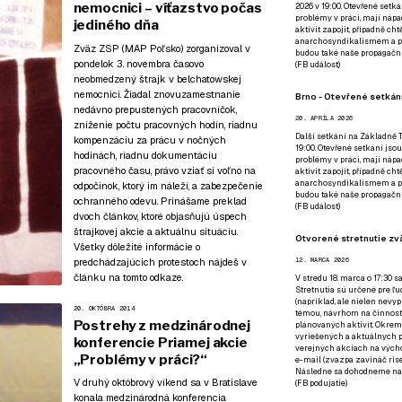
nemocnici – víťazstvo počas
2026 v 19:00. Otevřené setká
problémy v práci, mají nápad
jediného dňa
aktivit zapojit, případně ch
anarchosyndikalismem a poz
Zväz ZSP (MAP Poľsko) zorganizoval v
budou také naše propagační
pondelok 3. novembra časovo
(
FB událost
)
neobmedzený štrajk v belchatowskej
nemocnici. Žiadal znovuzamestnanie
Brno - Otevřené setkání
nedávno prepustených pracovníčok,
20. APRÍLA 2026
zníženie počtu pracovných hodín, riadnu
Další setkání na Základně Tř
kompenzáciu za prácu v nočných
19:00. Otevřené setkání jsou
hodinách, riadnu dokumentáciu
problémy v práci, mají nápad
pracovného času, právo vziať si voľno na
aktivit zapojit, případně ch
anarchosyndikalismem a poz
odpočinok, ktorý im náleží, a zabezpečenie
budou také naše propagační
ochranného odevu. Prinášame preklad
(
FB událost
)
dvoch článkov, ktoré objasňujú úspech
štrajkovej akcie a aktuálnu situáciu.
Otvorené stretnutie zvä
Všetky dôležité informácie o
predchádzajúcich protestoch nájdeš
v
12. MARCA 2026
článku na tomto odkaze
.
V stredu 18. marca o 17:30 s
Stretnutia sú určené pre ľud
(napríklad, ale nielen nevy
20. OKTÓBRA 2014
témou, návrhom na činnosť 
Postrehy z medzinárodnej
plánovaných aktivít. Okrem
vyriešených a aktuálnych p
konferencie Priamej akcie
verejných akciach na výcho
„Problémy v práci?“
e-mail (zvazpa zavináč rise
Následne sa dohodneme na p
V druhý októbrový víkend sa v Bratislave
(
FB podujatie
)
konala medzinárodná konferencia