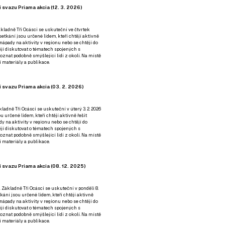
 svazu Priama akcia (12. 3. 2026)
kladně Tři Ocásci se uskuteční ve čtvrtek
é setkání jsou určené lidem, kteří chtějí aktivně
 nápady na aktivity v regionu nebo se chtějí do
tějí diskutovat o tématech spojených s
nat podobně smýšlející lidi z okolí. Na místě
 materiály a publikace.
 svazu Priama akcia (03. 2. 2026)
ladně Tři Ocásci se uskuteční v úterý 3. 2. 2026
ou určené lidem, kteří chtějí aktivně řešit
y na aktivity v regionu nebo se chtějí do
tějí diskutovat o tématech spojených s
nat podobně smýšlející lidi z okolí. Na místě
 materiály a publikace.
 svazu Priama akcia (08. 12. 2025)
 Základně Tři Ocásci se uskuteční v ponděli 8.
etkání jsou určené lidem, kteří chtějí aktivně
 nápady na aktivity v regionu nebo se chtějí do
tějí diskutovat o tématech spojených s
nat podobně smýšlející lidi z okolí. Na místě
 materiály a publikace.