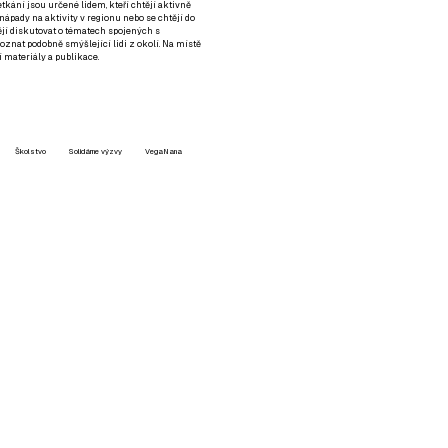
setkání jsou určené lidem, kteří chtějí aktivně
 nápady na aktivity v regionu nebo se chtějí do
tějí diskutovat o tématech spojených s
nat podobně smýšlející lidi z okolí. Na místě
 materiály a publikace.
Školstvo
Solidárne výzvy
VegaNana