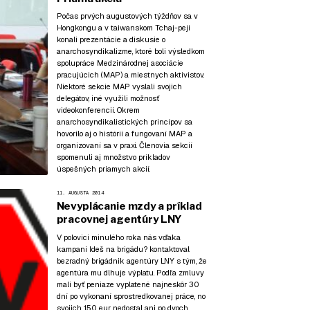
Počas prvých augustových týždňov sa v
Hongkongu a v taiwanskom Tchaj-peji
konali prezentácie a diskusie o
anarchosyndikalizme, ktoré boli výsledkom
spolupráce Medzinárodnej asociácie
pracujúcich (MAP) a miestnych aktivistov.
Niektoré sekcie MAP vyslali svojich
delegátov, iné využili možnosť
videokonferencií. Okrem
anarchosyndikalistických princípov sa
hovorilo aj o histórii a fungovaní MAP a
organizovaní sa v praxi. Členovia sekcií
spomenuli aj množstvo príkladov
úspešných priamych akcií.
11. AUGUSTA 2014
Nevyplácanie mzdy a príklad
pracovnej agentúry LNY
V polovici minulého roka nás vďaka
kampani Ideš na brigádu? kontaktoval
bezradný brigádnik agentúry LNY s tým, že
agentúra mu dlhuje výplatu. Podľa zmluvy
mali byť peniaze vyplatené najneskôr 30
dní po vykonaní sprostredkovanej práce, no
svojich 150 eur nedostal ani po dvoch