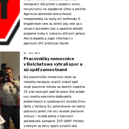
mesiacoch. Išlo pritom o zásadnú sumu
nevyhnutnú na zaplatenie účtov a prežitie.
Agentúra odmietala komunikovať,
neodpovedala na maily ani telefonáty. S
brigádnikom sme sa stretli, aby sme sa o
situácii dozvedeli viac a spoločne dohodli
prípadné kroky k získaniu dlžných peňazí.
Ako to dopadlo a zopár informácií o
agentúre LNY, približuje článok.
29. JÚLA 2014
Pracovníčky nemocnice
v Belchatowe vyhrali spor a
sú opäť zamestnané
Boj pracovníčok nemocnice, ktoré sa
niekoľko mesiacov snažili získať späť
svoje pracovné miesta, sa skončil úspešne.
22. júla nastúpili späť do práce. Boli prijaté
cez nového externého dodávateľa
jedálenských a upratovacích služieb, firmu
Delfa z Varšavy. Sú zamestnané na riadny
pracovný pomer, nie cez nestále pracovné
zmluvy – to bola jedna z hlavných
požiadaviek kampane. ZSP (MAP Poľsko),
s ktorými sa ženy spojili, označili toto