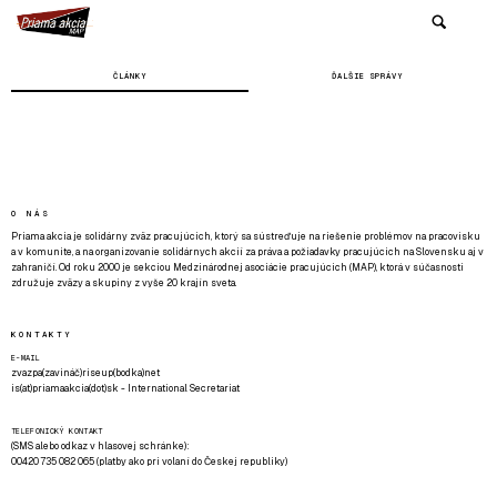
ČLÁNKY
ĎALŠIE SPRÁVY
O NÁS
Priama akcia je solidárny zväz pracujúcich, ktorý sa sústreďuje na riešenie problémov na pracovisku
a v komunite, a na organizovanie solidárnych akcií za práva a požiadavky pracujúcich na Slovensku aj v
zahraničí. Od roku 2000 je sekciou Medzinárodnej asociácie pracujúcich (MAP), ktorá v súčasnosti
združuje zväzy a skupiny z vyše 20 krajín sveta.
KONTAKTY
E-MAIL
zvazpa(zavináč)riseup(bodka)net
is(at)priamaakcia(dot)sk - International Secretariat
TELEFONICKÝ KONTAKT
(SMS alebo odkaz v hlasovej schránke):
00420 735 082 065 (platby ako pri volaní do Českej republiky)