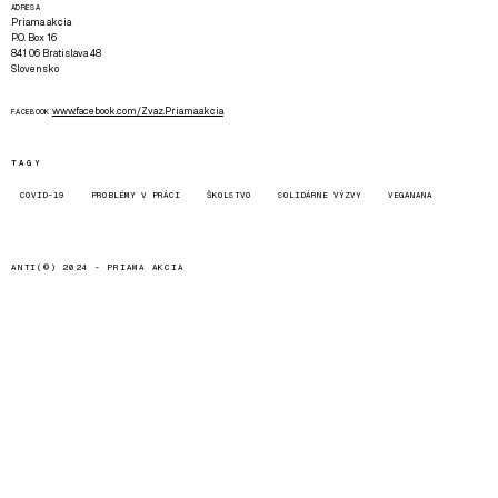
ADRESA
Priama akcia
P.O. Box 16
841 06 Bratislava 48
Slovensko
www.facebook.com/Zvaz.Priama.akcia
FACEBOOK
TAGY
COVID-19
PROBLÉMY V PRÁCI
ŠKOLSTVO
SOLIDÁRNE VÝZVY
VEGANANA
ANTI(©) 2024 -
PRIAMA AKCIA