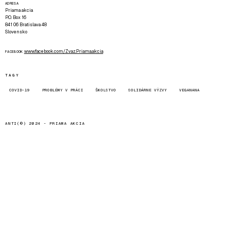
ADRESA
Priama akcia
P.O. Box 16
841 06 Bratislava 48
Slovensko
www.facebook.com/Zvaz.Priama.akcia
FACEBOOK
TAGY
COVID-19
PROBLÉMY V PRÁCI
ŠKOLSTVO
SOLIDÁRNE VÝZVY
VEGANANA
ANTI(©) 2024 -
PRIAMA AKCIA