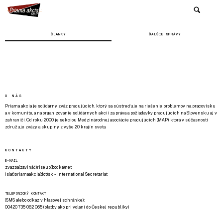
ČLÁNKY
ĎALŠIE SPRÁVY
O NÁS
Priama akcia je solidárny zväz pracujúcich, ktorý sa sústreďuje na riešenie problémov na pracovisku
a v komunite, a na organizovanie solidárnych akcií za práva a požiadavky pracujúcich na Slovensku aj v
zahraničí. Od roku 2000 je sekciou Medzinárodnej asociácie pracujúcich (MAP), ktorá v súčasnosti
združuje zväzy a skupiny z vyše 20 krajín sveta.
KONTAKTY
E-MAIL
zvazpa(zavináč)riseup(bodka)net
is(at)priamaakcia(dot)sk - International Secretariat
TELEFONICKÝ KONTAKT
(SMS alebo odkaz v hlasovej schránke):
00420 735 082 065 (platby ako pri volaní do Českej republiky)