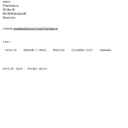
ADRESA
Priama akcia
P.O. Box 16
841 06 Bratislava 48
Slovensko
www.facebook.com/Zvaz.Priama.akcia
FACEBOOK
TAGY
COVID-19
PROBLÉMY V PRÁCI
ŠKOLSTVO
SOLIDÁRNE VÝZVY
VEGANANA
ANTI(©) 2024 -
PRIAMA AKCIA