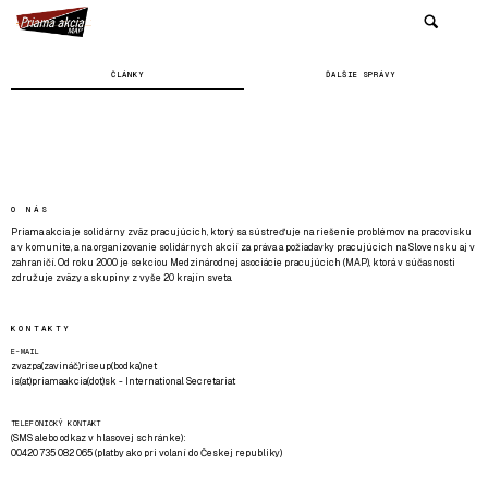
ČLÁNKY
ĎALŠIE SPRÁVY
O NÁS
Priama akcia je solidárny zväz pracujúcich, ktorý sa sústreďuje na riešenie problémov na pracovisku
a v komunite, a na organizovanie solidárnych akcií za práva a požiadavky pracujúcich na Slovensku aj v
zahraničí. Od roku 2000 je sekciou Medzinárodnej asociácie pracujúcich (MAP), ktorá v súčasnosti
združuje zväzy a skupiny z vyše 20 krajín sveta.
KONTAKTY
E-MAIL
zvazpa(zavináč)riseup(bodka)net
is(at)priamaakcia(dot)sk - International Secretariat
TELEFONICKÝ KONTAKT
(SMS alebo odkaz v hlasovej schránke):
00420 735 082 065 (platby ako pri volaní do Českej republiky)