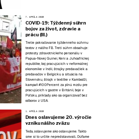
7. APRÍLA 2020
COVID-19: Týždenný súhrn
bojov za život, zdravie a
prácu (III.)
Tretie pokračovanie týždenného súhrnu
textov z nášho FB. Tretí súhrn obsahuje:
protesty zdravotníckeho personálu v
Papua-Novej Guinei, Keni a Juhoafrickej
republike, boj pracujúcich v neformálnej
ekonomike v Indii, štrajky predavačiek a
predavačov v Belgicku a situácia na
Slovensku, štrajk v textilke v Kambodži,
kampaň #100Percent za plnú mzdu pre
pracujúcich v gastre v Británii, boje v
Poľsku, príklady ako sa organizovať bez
odborov z USA.
1. APRÍLA 2020
Dnes oslavujeme 20. výročie
vzniku nášho zväzu
Teda, oslavujeme ako oslavujeme. Takto
sme si to určite nepredstavovali... Dúfame