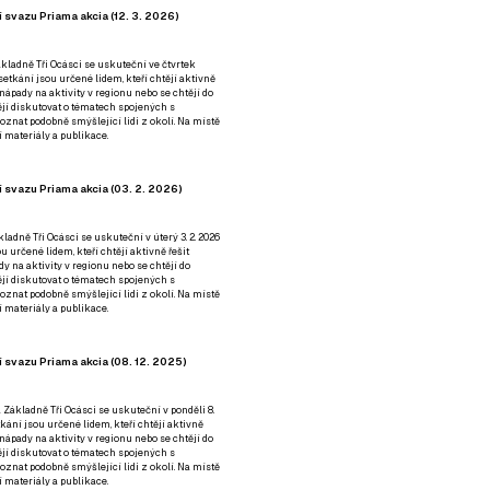
 svazu Priama akcia (12. 3. 2026)
kladně Tři Ocásci se uskuteční ve čtvrtek
é setkání jsou určené lidem, kteří chtějí aktivně
 nápady na aktivity v regionu nebo se chtějí do
tějí diskutovat o tématech spojených s
nat podobně smýšlející lidi z okolí. Na místě
 materiály a publikace.
 svazu Priama akcia (03. 2. 2026)
ladně Tři Ocásci se uskuteční v úterý 3. 2. 2026
ou určené lidem, kteří chtějí aktivně řešit
y na aktivity v regionu nebo se chtějí do
tějí diskutovat o tématech spojených s
nat podobně smýšlející lidi z okolí. Na místě
 materiály a publikace.
 svazu Priama akcia (08. 12. 2025)
 Základně Tři Ocásci se uskuteční v ponděli 8.
etkání jsou určené lidem, kteří chtějí aktivně
 nápady na aktivity v regionu nebo se chtějí do
tějí diskutovat o tématech spojených s
nat podobně smýšlející lidi z okolí. Na místě
 materiály a publikace.