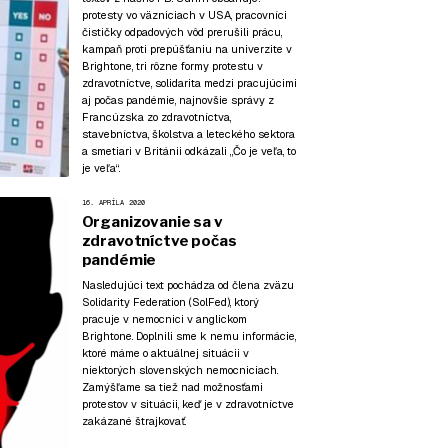
protesty vo väzniciach v USA, pracovníci
čističky odpadových vôd prerušili prácu,
kampaň proti prepúšťaniu na univerzite v
Brightone, tri rôzne formy protestu v
zdravotníctve, solidarita medzi pracujúcimi
aj počas pandémie, najnovšie správy z
Francúzska zo zdravotníctva,
stavebníctva, školstva a leteckého sektora
a smetiari v Británii odkázali „Čo je veľa, to
je veľa“.
16. APRÍLA 2020
Organizovanie sa v
zdravotníctve počas
pandémie
Nasledujúci text pochádza od člena zväzu
Solidarity Federation (SolFed), ktorý
pracuje v nemocnici v anglickom
Brightone. Doplnili sme k nemu informácie,
ktoré máme o aktuálnej situácii v
niektorých slovenských nemocniciach.
Zamýšľame sa tiež nad možnosťami
protestov v situácii, keď je v zdravotníctve
zakázané štrajkovať.