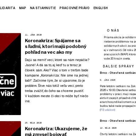
LIDARITA
MAP
NA STIAHNUTIE
PRACOVNÉ PRÁVO
ENGLISH
O NÁS
11. JÚNA 2020
Priama akcia je solidárn
Koronakríza: Spájame sa
riešenie problémov na p
s ľuďmi, ktorí majú podobný
solidárnych akcií za pr
aj v zahraničí. Od roku 
pohľad na vec ako my
pracujúcich (MAP), ktor
vyše 20 krajín sveta.
Dajú sa meniť veci, ktoré sa nám nepáčia?
Jasné! A dá sa to, aj keď tu a teraz je
ĎALŠIE SPRÁVY
človek sám. Ako? Viac o tom v treťom bode
Brno - Otevřené setkání
kampane
„Koronakríza: Nie sme na jednej
lodi!“
. Začnime tým, že si ujasníme, čo je
9. JÚNA 2026
problém. Štve nás totiž veľa vecí, preto
Páté
letošní setkání na Zákl
2026 v 19:00. Otevřené setká
treba zvážiť, do čoho sa chceme pustiť.
problémy v práci, mají nápad
V každom meste či obci to môže byť niečo
aktivit zapojit, případně ch
iné.
anarchosyndikalismem a poz
budou také naše propagační
(
FB událost
)
Brno - Otevřené setkání
25. MÁJA 2020
Koronakríza: Ukazujeme, že
12. MÁJA 2026
má zmysel bojovať
Čtvrtý
letošní setkání na Zák