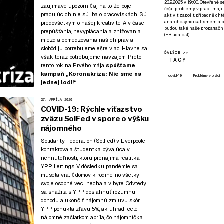
23.9.2025 v 19:00. Otevřené 
zaujímavé upozorniť aj na to, že boje
řešit problémy v práci, mají
pracujúcich nie sú iba o pracoviskách. Sú
aktivit zapojit, případně ch
anarchosyndikalismem a poz
predovšetkým o našej kreativite. A v čase
budou také naše propagační
prepúšťania, nevyplácania a znižovania
(
FB událost
)
miezd a obmedzovania našich práv a
slobôd ju potrebujeme ešte viac. Hlavne sa
ĎALŠIE >>
však teraz potrebujeme navzájom. Preto
TAGY
tento rok na Prvého mája
spúšťame
kampaň
„Koronakríza: Nie sme na
covid-19
Problémy v práci
jednej lodi!“
.
27. APRÍLA 2020
COVID-19: Rýchle víťazstvo
zväzu SolFed v spore o výšku
nájomného
Solidarity Federation (SolFed) v Liverpoole
kontaktovala študentka bývajúca v
nehnuteľnosti, ktorú prenajíma realitka
YPP Lettings. V dôsledku pandémie sa
musela vrátiť domov k rodine, no všetky
svoje osobné veci nechala v byte. Odvtedy
sa snažila s YPP dosiahnuť rozumnú
dohodu a ukončiť nájomnú zmluvu skôr.
YPP ponúkla zľavu 5%, ak uhradí celé
nájomné začiatkom apríla, čo nájomníčka