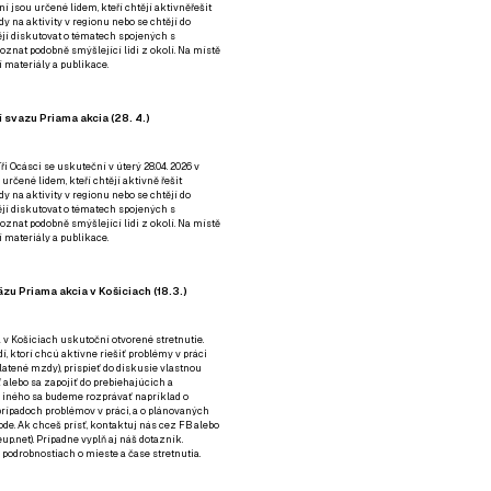
ní jsou určené lidem, kteří chtějí aktivněřešit
y na aktivity v regionu nebo se chtějí do
tějí diskutovat o tématech spojených s
nat podobně smýšlející lidi z okolí. Na místě
 materiály a publikace.
 svazu Priama akcia (28. 4.)
i Ocásci se uskuteční v úterý 28.04. 2026 v
 určené lidem, kteří chtějí aktivně řešit
y na aktivity v regionu nebo se chtějí do
tějí diskutovat o tématech spojených s
nat podobně smýšlející lidi z okolí. Na místě
 materiály a publikace.
zu Priama akcia v Košiciach (18.3.)
a v Košiciach uskutoční otvorené stretnutie.
í, ktorí chcú aktívne riešiť problémy v práci
platené mzdy), prispieť do diskusie vlastnou
alebo sa zapojiť do prebiehajúcich a
 iného sa budeme rozprávať napríklad o
rípadoch problémov v práci, a o plánovaných
de. Ak chceš prísť, kontaktuj nás cez
FB
alebo
up.net). Prípadne
vyplň aj náš dotazník
.
odrobnostiach o mieste a čase stretnutia.