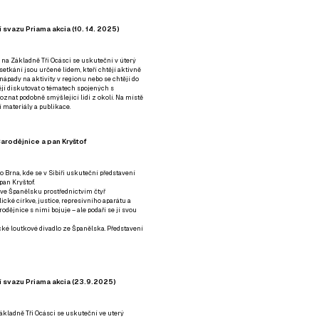
 svazu Priama akcia (10. 14. 2025)
 na Základně Tři Ocásci se uskuteční v úterý
é setkání jsou určené lidem, kteří chtějí aktivně
 nápady na aktivity v regionu nebo se chtějí do
tějí diskutovat o tématech spojených s
nat podobně smýšlející lidi z okolí. Na místě
 materiály a publikace.
arodějnice a pan Kryštof
o Brna, kde se v Sibiři uskuteční představení
pan Kryštof.
 ve Španělsku prostřednictvím čtyř
ické církve, justice, represivního aparátu a
odějnice s nimi bojuje – ale podaří se jí svou
tické loutkové divadlo ze Španělska. Představení
í svazu Priama akcia (23.9.2025)
ákladně Tři Ocásci se uskuteční ve uterý