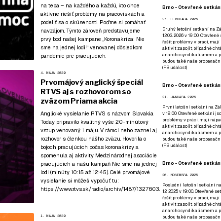
na teba – na každého a každú, kto chce
Brno - Otevřené setkání
aktívne riešiť problémy na pracoviskách a
27. FEBRUÁRA 2026
podeliť sa o skúsenosti. Poďme si pomáhať
Druhý letošní setkání na Zá
navzájom. Týmto zároveň predstavujeme
12.03. 2026 v 19:00. Otevřen
prvý bod našej kampane
„Koronakríza: Nie
řešit problémy v práci, mají
sme na jednej lodi!“
venovanej dôsledkom
aktivit zapojit, případně ch
anarchosyndikalismem a poz
pandémie pre pracujúcich.
budou také naše propagační
(
FB událost
)
4. MÁJA 2020
Prvomájový anglický špeciál
Brno - Otevřené setkání
RTVS aj s rozhovorom so
21. JANUÁRA 2026
zväzom Priama akcia
První letošní setkání na Zák
Anglické vysielanie RTVS s názvom Slovakia
v 19:00. Otevřené setkání js
problémy v práci, mají nápad
Today pripravilo kvalitný vyše 20-minútový
aktivit zapojit, případně ch
vstup venovaný 1. máju. V rámci neho zaznel aj
anarchosyndikalismem a poz
rozhovor s členkou nášho zväzu. Hovorila o
budou také naše propagační
(
FB událost
)
bojoch pracujúcich počas koronakrízy a
spomenula aj aktivity Medzinárodnej asociácie
Brno - Otevřené setkání
pracujúcich a našu kampaň Nie sme na jednej
lodi (minúty 10:15 až 12:45). Celé prvomájové
26. NOVEMBRA 2025
vysielanie si môžeš vypočuť tu:
Poslední letošní setkání na
https://www.rtvs.sk/radio/archiv/1487/1327603
.
12. 2025 v 19:00. Otevřené s
řešit problémy v práci, mají
aktivit zapojit, případně ch
anarchosyndikalismem a poz
1. MÁJA 2020
budou také naše propagační