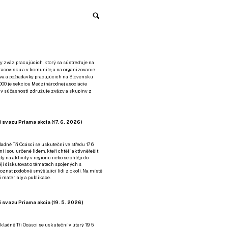
y zväz pracujúcich, ktorý sa sústreďuje na
racovisku a v komunite, a na organizovanie
áva a požiadavky pracujúcich na Slovensku
2000 je sekciou Medzinárodnej asociácie
á v súčasnosti združuje zväzy a skupiny z
 svazu Priama akcia (17. 6. 2026)
adně Tři Ocásci se uskuteční ve středu 17. 6.
ní jsou určené lidem, kteří chtějí aktivněřešit
y na aktivity v regionu nebo se chtějí do
tějí diskutovat o tématech spojených s
nat podobně smýšlející lidi z okolí. Na místě
 materiály a publikace.
 svazu Priama akcia (19. 5. 2026)
ladně Tři Ocásci se uskuteční v úterý 19. 5.