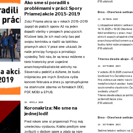
(
FB událost
)
Ako sme si poradili s
problémami v práci: Spory
Brno - Otevřené setkání
Priamej akcie 2015-2019
13. OKTÓBRA 2025
Zväz Priama akcia sa v rokoch 2015-2019
Listopadové letošní setkání
zapojil do piatich sporov. Až na jeden
14. 10. 2025 v 19:00. Otevřen
dopadli všetky v prospech pracujúcich.
řešit problémy v práci, mají
Kľúčové bolo, že ich mali celý čas pod
aktivit zapojit, případně ch
anarchosyndikalismem a poz
svojou kontrolou a riadili sa taktikou
budou také naše propagační
priamych akcií. V praxi sme ukázali, že
(
FB událost
)
naše princípy fungujú a prinášajú
výsledky. Teší nás, že sa teraz môžeme o
Títeres desde abajo - Č
tieto historicky prvé úspešné
anarchosyndikalistické aktivity na
19. SEPTEMBRA 2025
Slovensku podeliť, a dúfame, že budú
V sobotu 20. 9. 2025 zveme d
loutkové hry Čarodějnice a 
inšpiráciou pre iných. Brožúra vyšla
Hra zobrazuje státní násilí
koncom februára a dnes ju sprístupňujeme
metaforických postav: katol
na stiahnutie zdarma vo formátoch
DOC
,
soukromého vlastnictví. Čar
svobodu uhájit?
PDF
,
MOBI
a
EPUB
.
Títeres desde abajo je poli
je (téměř) beze zlov.
29. APRÍLA 2020
(
FB událost
)
Koronakríza: Nie sme na
jednej lodi!
Brno - Otevřené setkán
Pred rokom sme si pripomínali Prvý máj
19. SEPTEMBRA 2025
umeleckou výstavou
. Krátko predtým
sme
Sedmé letošní setkání na Z
zvíťazili v ďalšom spore
a zdalo sa nám