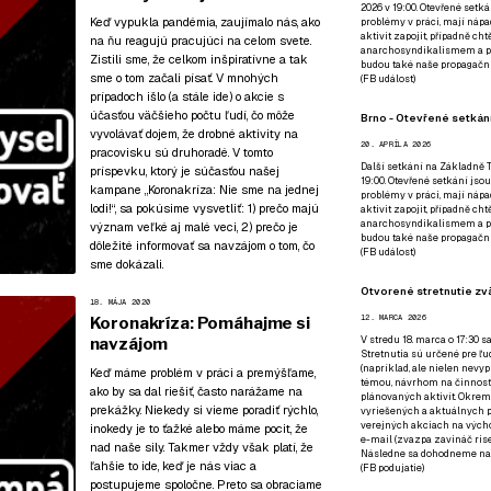
2026 v 19:00. Otevřené setká
Keď vypukla pandémia, zaujímalo nás, ako
problémy v práci, mají nápad
aktivit zapojit, případně ch
na ňu reagujú pracujúci na celom svete.
anarchosyndikalismem a poz
Zistili sme, že celkom inšpiratívne a tak
budou také naše propagační
sme o tom začali písať. V mnohých
(
FB událost
)
prípadoch išlo (a stále ide) o akcie s
účasťou väčšieho počtu ľudí, čo môže
Brno - Otevřené setkání
vyvolávať dojem, že drobné aktivity na
20. APRÍLA 2026
pracovisku sú druhoradé. V tomto
Další setkání na Základně Tř
príspevku, ktorý je súčasťou
našej
19:00. Otevřené setkání jsou
kampane „Koronakríza: Nie sme na jednej
problémy v práci, mají nápad
lodi!“
, sa pokúsime vysvetliť: 1) prečo majú
aktivit zapojit, případně ch
anarchosyndikalismem a poz
význam veľké aj malé veci, 2) prečo je
budou také naše propagační
dôležité informovať sa navzájom o tom, čo
(
FB událost
)
sme dokázali.
Otvorené stretnutie zvä
18. MÁJA 2020
12. MARCA 2026
Koronakríza: Pomáhajme si
V stredu 18. marca o 17:30 s
navzájom
Stretnutia sú určené pre ľud
(napríklad, ale nielen nevy
Keď máme problém v práci a premýšľame,
témou, návrhom na činnosť 
ako by sa dal riešiť, často narážame na
plánovaných aktivít. Okrem
prekážky. Niekedy si vieme poradiť rýchlo,
vyriešených a aktuálnych p
verejných akciach na výcho
inokedy je to ťažké alebo máme pocit, že
e-mail (zvazpa zavináč rise
nad naše sily. Takmer vždy však platí, že
Následne sa dohodneme na p
ľahšie to ide, keď je nás viac a
(
FB podujatie
)
postupujeme spoločne. Preto sa obraciame