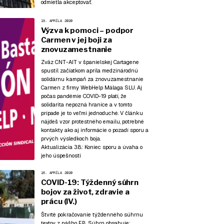
odmietla akceptovať.
19. APRÍLA 2020
Výzva k pomoci – podpor
Carmen v jej boji za
znovuzamestnanie
Zväz CNT-AIT v španielskej Cartagene
spustil začiatkom apríla medzinárodnú
solidárnu kampaň za znovuzamestnanie
Carmen z firmy WebHelp Málaga SLU. Aj
počas pandémie COVID-19 platí, že
solidarita nepozná hranice a v tomto
prípade je to veľmi jednoduché. V článku
nájdeš vzor protestného emailu, potrebné
kontakty ako aj informácie o pozadí sporu a
prvých výsledkoch boja.
Aktualizácia 3.8.:
Koniec sporu a úvaha o
jeho úspešnosti
16. APRÍLA 2020
COVID-19: Týždenný súhrn
bojov za život, zdravie a
prácu (IV.)
Štvrté pokračovanie týždenného súhrnu
textov z nášho FB. Súhrn obsahuje: