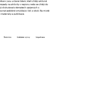
setkání jsou určené lidem, kteří chtějí aktivně
 nápady na aktivity v regionu nebo se chtějí do
tějí diskutovat o tématech spojených s
nat podobně smýšlející lidi z okolí. Na místě
 materiály a publikace.
Školstvo
Solidárne výzvy
VegaNana