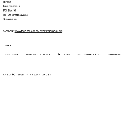
ADRESA
Priama akcia
P.O. Box 16
841 06 Bratislava 48
Slovensko
www.facebook.com/Zvaz.Priama.akcia
FACEBOOK
TAGY
COVID-19
PROBLÉMY V PRÁCI
ŠKOLSTVO
SOLIDÁRNE VÝZVY
VEGANANA
ANTI(©) 2024 -
PRIAMA AKCIA