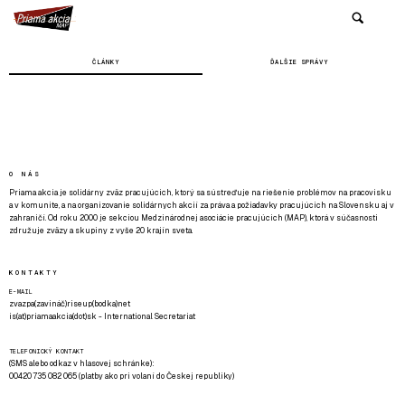
ČLÁNKY
ĎALŠIE SPRÁVY
O NÁS
Priama akcia je solidárny zväz pracujúcich, ktorý sa sústreďuje na riešenie problémov na pracovisku
a v komunite, a na organizovanie solidárnych akcií za práva a požiadavky pracujúcich na Slovensku aj v
zahraničí. Od roku 2000 je sekciou Medzinárodnej asociácie pracujúcich (MAP), ktorá v súčasnosti
združuje zväzy a skupiny z vyše 20 krajín sveta.
KONTAKTY
E-MAIL
zvazpa(zavináč)riseup(bodka)net
is(at)priamaakcia(dot)sk - International Secretariat
TELEFONICKÝ KONTAKT
(SMS alebo odkaz v hlasovej schránke):
00420 735 082 065 (platby ako pri volaní do Českej republiky)