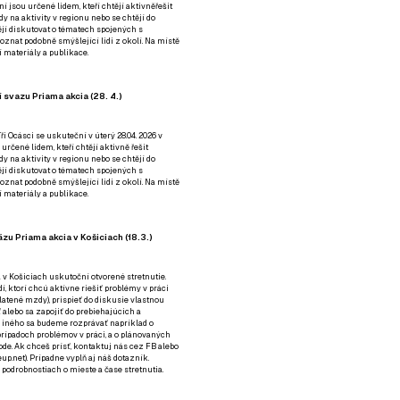
ní jsou určené lidem, kteří chtějí aktivněřešit
y na aktivity v regionu nebo se chtějí do
tějí diskutovat o tématech spojených s
nat podobně smýšlející lidi z okolí. Na místě
 materiály a publikace.
 svazu Priama akcia (28. 4.)
i Ocásci se uskuteční v úterý 28.04. 2026 v
 určené lidem, kteří chtějí aktivně řešit
y na aktivity v regionu nebo se chtějí do
tějí diskutovat o tématech spojených s
nat podobně smýšlející lidi z okolí. Na místě
 materiály a publikace.
zu Priama akcia v Košiciach (18.3.)
a v Košiciach uskutoční otvorené stretnutie.
í, ktorí chcú aktívne riešiť problémy v práci
platené mzdy), prispieť do diskusie vlastnou
alebo sa zapojiť do prebiehajúcich a
 iného sa budeme rozprávať napríklad o
rípadoch problémov v práci, a o plánovaných
de. Ak chceš prísť, kontaktuj nás cez
FB
alebo
up.net). Prípadne
vyplň aj náš dotazník
.
odrobnostiach o mieste a čase stretnutia.