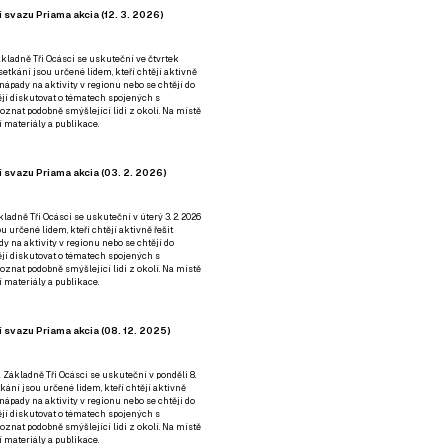
 svazu Priama akcia (12. 3. 2026)
kladně Tři Ocásci se uskuteční ve čtvrtek
é setkání jsou určené lidem, kteří chtějí aktivně
 nápady na aktivity v regionu nebo se chtějí do
tějí diskutovat o tématech spojených s
nat podobně smýšlející lidi z okolí. Na místě
 materiály a publikace.
 svazu Priama akcia (03. 2. 2026)
ladně Tři Ocásci se uskuteční v úterý 3. 2. 2026
ou určené lidem, kteří chtějí aktivně řešit
y na aktivity v regionu nebo se chtějí do
tějí diskutovat o tématech spojených s
nat podobně smýšlející lidi z okolí. Na místě
 materiály a publikace.
 svazu Priama akcia (08. 12. 2025)
 Základně Tři Ocásci se uskuteční v ponděli 8.
etkání jsou určené lidem, kteří chtějí aktivně
 nápady na aktivity v regionu nebo se chtějí do
tějí diskutovat o tématech spojených s
nat podobně smýšlející lidi z okolí. Na místě
 materiály a publikace.