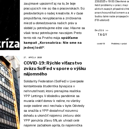
23.9.2025 v 19:00. Otevřené 
zaujímavé upozorniť aj na to, že boje
řešit problémy v práci, mají
pracujúcich nie sú iba o pracoviskách. Sú
aktivit zapojit, případně ch
anarchosyndikalismem a poz
predovšetkým o našej kreativite. A v čase
budou také naše propagační
prepúšťania, nevyplácania a znižovania
(
FB událost
)
miezd a obmedzovania našich práv a
slobôd ju potrebujeme ešte viac. Hlavne sa
ĎALŠIE >>
však teraz potrebujeme navzájom. Preto
TAGY
tento rok na Prvého mája
spúšťame
kampaň
„Koronakríza: Nie sme na
covid-19
Problémy v práci
jednej lodi!“
.
27. APRÍLA 2020
COVID-19: Rýchle víťazstvo
zväzu SolFed v spore o výšku
nájomného
Solidarity Federation (SolFed) v Liverpoole
kontaktovala študentka bývajúca v
nehnuteľnosti, ktorú prenajíma realitka
YPP Lettings. V dôsledku pandémie sa
musela vrátiť domov k rodine, no všetky
svoje osobné veci nechala v byte. Odvtedy
sa snažila s YPP dosiahnuť rozumnú
dohodu a ukončiť nájomnú zmluvu skôr.
YPP ponúkla zľavu 5%, ak uhradí celé
nájomné začiatkom apríla, čo nájomníčka