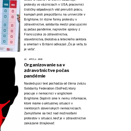
protesty vo väzniciach v USA, pracovníci
čističky odpadových vôd prerušili prácu,
kampaň proti prepúšťaniu na univerzite v
Brightone, tri rôzne formy protestu v
zdravotníctve, solidarita medzi pracujúcimi
aj počas pandémie, najnovšie správy z
Francúzska zo zdravotníctva,
stavebníctva, školstva a leteckého sektora
a smetiari v Británii odkázali „Čo je veľa, to
je veľa“.
16. APRÍLA 2020
Organizovanie sa v
zdravotníctve počas
pandémie
Nasledujúci text pochádza od člena zväzu
Solidarity Federation (SolFed), ktorý
pracuje v nemocnici v anglickom
Brightone. Doplnili sme k nemu informácie,
ktoré máme o aktuálnej situácii v
niektorých slovenských nemocniciach.
Zamýšľame sa tiež nad možnosťami
protestov v situácii, keď je v zdravotníctve
zakázané štrajkovať.