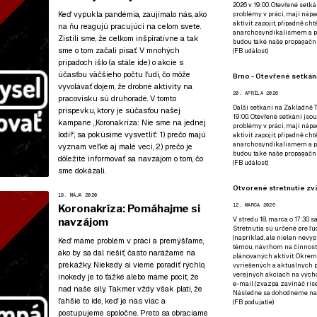
2026 v 19:00. Otevřené setká
Keď vypukla pandémia, zaujímalo nás, ako
problémy v práci, mají nápad
aktivit zapojit, případně ch
na ňu reagujú pracujúci na celom svete.
anarchosyndikalismem a poz
Zistili sme, že celkom inšpiratívne a tak
budou také naše propagační
sme o tom začali písať. V mnohých
(
FB událost
)
prípadoch išlo (a stále ide) o akcie s
účasťou väčšieho počtu ľudí, čo môže
Brno - Otevřené setkání
vyvolávať dojem, že drobné aktivity na
20. APRÍLA 2026
pracovisku sú druhoradé. V tomto
Další setkání na Základně Tř
príspevku, ktorý je súčasťou
našej
19:00. Otevřené setkání jsou
kampane „Koronakríza: Nie sme na jednej
problémy v práci, mají nápad
lodi!“
, sa pokúsime vysvetliť: 1) prečo majú
aktivit zapojit, případně ch
anarchosyndikalismem a poz
význam veľké aj malé veci, 2) prečo je
budou také naše propagační
dôležité informovať sa navzájom o tom, čo
(
FB událost
)
sme dokázali.
Otvorené stretnutie zvä
18. MÁJA 2020
12. MARCA 2026
Koronakríza: Pomáhajme si
V stredu 18. marca o 17:30 s
navzájom
Stretnutia sú určené pre ľud
(napríklad, ale nielen nevy
Keď máme problém v práci a premýšľame,
témou, návrhom na činnosť 
ako by sa dal riešiť, často narážame na
plánovaných aktivít. Okrem
prekážky. Niekedy si vieme poradiť rýchlo,
vyriešených a aktuálnych p
verejných akciach na výcho
inokedy je to ťažké alebo máme pocit, že
e-mail (zvazpa zavináč rise
nad naše sily. Takmer vždy však platí, že
Následne sa dohodneme na p
ľahšie to ide, keď je nás viac a
(
FB podujatie
)
postupujeme spoločne. Preto sa obraciame