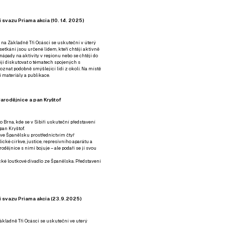
 svazu Priama akcia (10. 14. 2025)
 na Základně Tři Ocásci se uskuteční v úterý
é setkání jsou určené lidem, kteří chtějí aktivně
 nápady na aktivity v regionu nebo se chtějí do
tějí diskutovat o tématech spojených s
nat podobně smýšlející lidi z okolí. Na místě
 materiály a publikace.
arodějnice a pan Kryštof
o Brna, kde se v Sibiři uskuteční představení
pan Kryštof.
 ve Španělsku prostřednictvím čtyř
ické církve, justice, represivního aparátu a
odějnice s nimi bojuje – ale podaří se jí svou
tické loutkové divadlo ze Španělska. Představení
í svazu Priama akcia (23.9.2025)
ákladně Tři Ocásci se uskuteční ve uterý