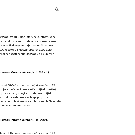
y zväz pracujúcich, ktorý sa sústreďuje na
racovisku a v komunite, a na organizovanie
áva a požiadavky pracujúcich na Slovensku
2000 je sekciou Medzinárodnej asociácie
á v súčasnosti združuje zväzy a skupiny z
 svazu Priama akcia (17. 6. 2026)
adně Tři Ocásci se uskuteční ve středu 17. 6.
ní jsou určené lidem, kteří chtějí aktivněřešit
y na aktivity v regionu nebo se chtějí do
tějí diskutovat o tématech spojených s
nat podobně smýšlející lidi z okolí. Na místě
 materiály a publikace.
 svazu Priama akcia (19. 5. 2026)
ladně Tři Ocásci se uskuteční v úterý 19. 5.