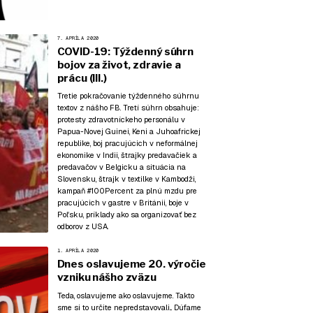
7. APRÍLA 2020
COVID-19: Týždenný súhrn
bojov za život, zdravie a
prácu (III.)
Tretie pokračovanie týždenného súhrnu
textov z nášho FB. Tretí súhrn obsahuje:
protesty zdravotníckeho personálu v
Papua-Novej Guinei, Keni a Juhoafrickej
republike, boj pracujúcich v neformálnej
ekonomike v Indii, štrajky predavačiek a
predavačov v Belgicku a situácia na
Slovensku, štrajk v textilke v Kambodži,
kampaň #100Percent za plnú mzdu pre
pracujúcich v gastre v Británii, boje v
Poľsku, príklady ako sa organizovať bez
odborov z USA.
1. APRÍLA 2020
Dnes oslavujeme 20. výročie
vzniku nášho zväzu
Teda, oslavujeme ako oslavujeme. Takto
sme si to určite nepredstavovali... Dúfame