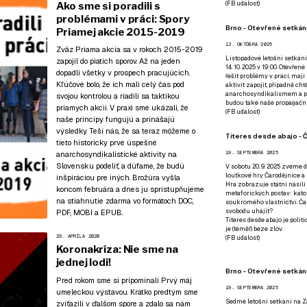
(
FB událost
)
Ako sme si poradili s
problémami v práci: Spory
Brno - Otevřené setkání
Priamej akcie 2015-2019
13. OKTÓBRA 2025
Zväz Priama akcia sa v rokoch 2015-2019
Listopadové letošní setkání
zapojil do piatich sporov. Až na jeden
14. 10. 2025 v 19:00. Otevřen
dopadli všetky v prospech pracujúcich.
řešit problémy v práci, mají
Kľúčové bolo, že ich mali celý čas pod
aktivit zapojit, případně ch
anarchosyndikalismem a poz
svojou kontrolou a riadili sa taktikou
budou také naše propagační
priamych akcií. V praxi sme ukázali, že
(
FB událost
)
naše princípy fungujú a prinášajú
výsledky. Teší nás, že sa teraz môžeme o
Títeres desde abajo - Č
tieto historicky prvé úspešné
anarchosyndikalistické aktivity na
19. SEPTEMBRA 2025
Slovensku podeliť, a dúfame, že budú
V sobotu 20. 9. 2025 zveme d
loutkové hry Čarodějnice a 
inšpiráciou pre iných. Brožúra vyšla
Hra zobrazuje státní násilí
koncom februára a dnes ju sprístupňujeme
metaforických postav: katol
na stiahnutie zdarma vo formátoch
DOC
,
soukromého vlastnictví. Čar
svobodu uhájit?
PDF
,
MOBI
a
EPUB
.
Títeres desde abajo je poli
je (téměř) beze zlov.
29. APRÍLA 2020
(
FB událost
)
Koronakríza: Nie sme na
jednej lodi!
Brno - Otevřené setkán
Pred rokom sme si pripomínali Prvý máj
19. SEPTEMBRA 2025
umeleckou výstavou
. Krátko predtým
sme
Sedmé letošní setkání na Z
zvíťazili v ďalšom spore
a zdalo sa nám