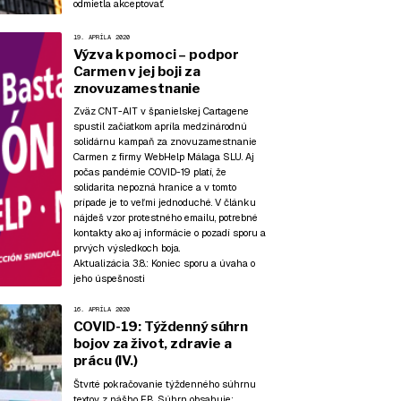
odmietla akceptovať.
19. APRÍLA 2020
Výzva k pomoci – podpor
Carmen v jej boji za
znovuzamestnanie
Zväz CNT-AIT v španielskej Cartagene
spustil začiatkom apríla medzinárodnú
solidárnu kampaň za znovuzamestnanie
Carmen z firmy WebHelp Málaga SLU. Aj
počas pandémie COVID-19 platí, že
solidarita nepozná hranice a v tomto
prípade je to veľmi jednoduché. V článku
nájdeš vzor protestného emailu, potrebné
kontakty ako aj informácie o pozadí sporu a
prvých výsledkoch boja.
Aktualizácia 3.8.:
Koniec sporu a úvaha o
jeho úspešnosti
16. APRÍLA 2020
COVID-19: Týždenný súhrn
bojov za život, zdravie a
prácu (IV.)
Štvrté pokračovanie týždenného súhrnu
textov z nášho FB. Súhrn obsahuje: