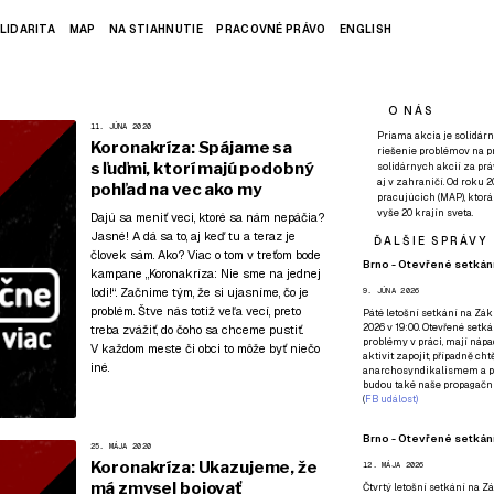
LIDARITA
MAP
NA STIAHNUTIE
PRACOVNÉ PRÁVO
ENGLISH
O NÁS
11. JÚNA 2020
Priama akcia je solidárn
Koronakríza: Spájame sa
riešenie problémov na p
s ľuďmi, ktorí majú podobný
solidárnych akcií za pr
aj v zahraničí. Od roku 
pohľad na vec ako my
pracujúcich (MAP), ktor
vyše 20 krajín sveta.
Dajú sa meniť veci, ktoré sa nám nepáčia?
Jasné! A dá sa to, aj keď tu a teraz je
ĎALŠIE SPRÁVY
človek sám. Ako? Viac o tom v treťom bode
Brno - Otevřené setkání
kampane
„Koronakríza: Nie sme na jednej
lodi!“
. Začnime tým, že si ujasníme, čo je
9. JÚNA 2026
problém. Štve nás totiž veľa vecí, preto
Páté
letošní setkání na Zákl
2026 v 19:00. Otevřené setká
treba zvážiť, do čoho sa chceme pustiť.
problémy v práci, mají nápad
V každom meste či obci to môže byť niečo
aktivit zapojit, případně ch
iné.
anarchosyndikalismem a poz
budou také naše propagační
(
FB událost
)
Brno - Otevřené setkání
25. MÁJA 2020
Koronakríza: Ukazujeme, že
12. MÁJA 2026
má zmysel bojovať
Čtvrtý
letošní setkání na Zák