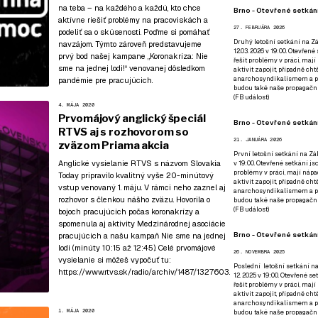
na teba – na každého a každú, kto chce
Brno - Otevřené setkání
aktívne riešiť problémy na pracoviskách a
27. FEBRUÁRA 2026
podeliť sa o skúsenosti. Poďme si pomáhať
Druhý letošní setkání na Zá
navzájom. Týmto zároveň predstavujeme
12.03. 2026 v 19:00. Otevřen
prvý bod našej kampane
„Koronakríza: Nie
řešit problémy v práci, mají
sme na jednej lodi!“
venovanej dôsledkom
aktivit zapojit, případně ch
anarchosyndikalismem a poz
pandémie pre pracujúcich.
budou také naše propagační
(
FB událost
)
4. MÁJA 2020
Prvomájový anglický špeciál
Brno - Otevřené setkání
RTVS aj s rozhovorom so
21. JANUÁRA 2026
zväzom Priama akcia
První letošní setkání na Zák
Anglické vysielanie RTVS s názvom Slovakia
v 19:00. Otevřené setkání js
problémy v práci, mají nápad
Today pripravilo kvalitný vyše 20-minútový
aktivit zapojit, případně ch
vstup venovaný 1. máju. V rámci neho zaznel aj
anarchosyndikalismem a poz
rozhovor s členkou nášho zväzu. Hovorila o
budou také naše propagační
(
FB událost
)
bojoch pracujúcich počas koronakrízy a
spomenula aj aktivity Medzinárodnej asociácie
Brno - Otevřené setkání
pracujúcich a našu kampaň Nie sme na jednej
lodi (minúty 10:15 až 12:45). Celé prvomájové
26. NOVEMBRA 2025
vysielanie si môžeš vypočuť tu:
Poslední letošní setkání na
https://www.rtvs.sk/radio/archiv/1487/1327603
.
12. 2025 v 19:00. Otevřené s
řešit problémy v práci, mají
aktivit zapojit, případně ch
anarchosyndikalismem a poz
1. MÁJA 2020
budou také naše propagační