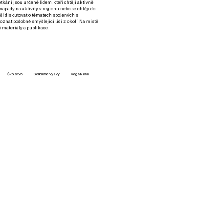
setkání jsou určené lidem, kteří chtějí aktivně
 nápady na aktivity v regionu nebo se chtějí do
tějí diskutovat o tématech spojených s
nat podobně smýšlející lidi z okolí. Na místě
 materiály a publikace.
Školstvo
Solidárne výzvy
VegaNana