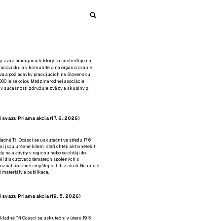
y zväz pracujúcich, ktorý sa sústreďuje na
racovisku a v komunite, a na organizovanie
áva a požiadavky pracujúcich na Slovensku
2000 je sekciou Medzinárodnej asociácie
á v súčasnosti združuje zväzy a skupiny z
 svazu Priama akcia (17. 6. 2026)
adně Tři Ocásci se uskuteční ve středu 17. 6.
ní jsou určené lidem, kteří chtějí aktivněřešit
y na aktivity v regionu nebo se chtějí do
tějí diskutovat o tématech spojených s
nat podobně smýšlející lidi z okolí. Na místě
 materiály a publikace.
 svazu Priama akcia (19. 5. 2026)
ladně Tři Ocásci se uskuteční v úterý 19. 5.