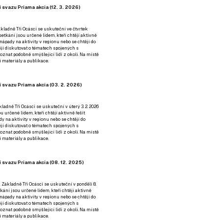
 svazu Priama akcia (12. 3. 2026)
kladně Tři Ocásci se uskuteční ve čtvrtek
é setkání jsou určené lidem, kteří chtějí aktivně
 nápady na aktivity v regionu nebo se chtějí do
tějí diskutovat o tématech spojených s
nat podobně smýšlející lidi z okolí. Na místě
 materiály a publikace.
 svazu Priama akcia (03. 2. 2026)
ladně Tři Ocásci se uskuteční v úterý 3. 2. 2026
ou určené lidem, kteří chtějí aktivně řešit
y na aktivity v regionu nebo se chtějí do
tějí diskutovat o tématech spojených s
nat podobně smýšlející lidi z okolí. Na místě
 materiály a publikace.
 svazu Priama akcia (08. 12. 2025)
 Základně Tři Ocásci se uskuteční v ponděli 8.
etkání jsou určené lidem, kteří chtějí aktivně
 nápady na aktivity v regionu nebo se chtějí do
tějí diskutovat o tématech spojených s
nat podobně smýšlející lidi z okolí. Na místě
 materiály a publikace.