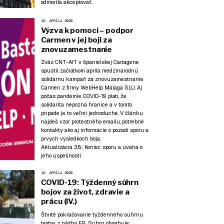
odmietla akceptovať.
19. APRÍLA 2020
Výzva k pomoci – podpor
Carmen v jej boji za
znovuzamestnanie
Zväz CNT-AIT v španielskej Cartagene
spustil začiatkom apríla medzinárodnú
solidárnu kampaň za znovuzamestnanie
Carmen z firmy WebHelp Málaga SLU. Aj
počas pandémie COVID-19 platí, že
solidarita nepozná hranice a v tomto
prípade je to veľmi jednoduché. V článku
nájdeš vzor protestného emailu, potrebné
kontakty ako aj informácie o pozadí sporu a
prvých výsledkoch boja.
Aktualizácia 3.8.:
Koniec sporu a úvaha o
jeho úspešnosti
16. APRÍLA 2020
COVID-19: Týždenný súhrn
bojov za život, zdravie a
prácu (IV.)
Štvrté pokračovanie týždenného súhrnu
textov z nášho FB. Súhrn obsahuje: