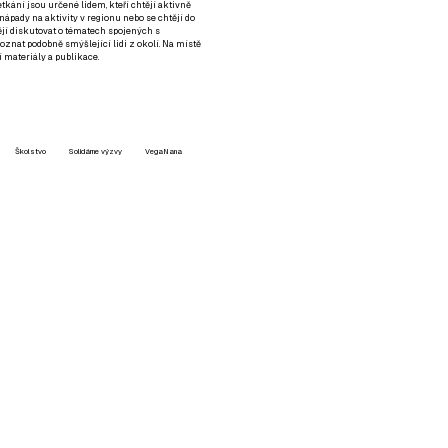
setkání jsou určené lidem, kteří chtějí aktivně
 nápady na aktivity v regionu nebo se chtějí do
tějí diskutovat o tématech spojených s
nat podobně smýšlející lidi z okolí. Na místě
 materiály a publikace.
Školstvo
Solidárne výzvy
VegaNana