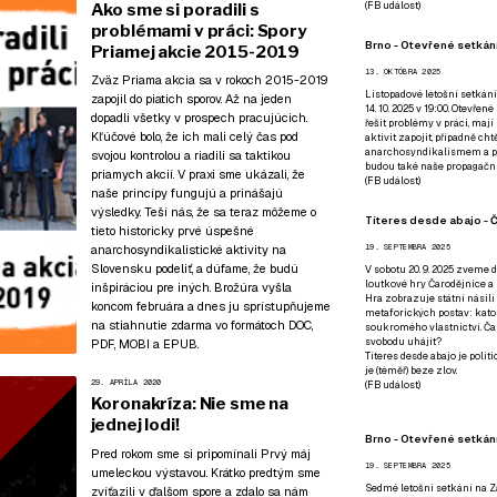
(
FB událost
)
Ako sme si poradili s
problémami v práci: Spory
Brno - Otevřené setkání
Priamej akcie 2015-2019
13. OKTÓBRA 2025
Zväz Priama akcia sa v rokoch 2015-2019
Listopadové letošní setkání
zapojil do piatich sporov. Až na jeden
14. 10. 2025 v 19:00. Otevřen
dopadli všetky v prospech pracujúcich.
řešit problémy v práci, mají
Kľúčové bolo, že ich mali celý čas pod
aktivit zapojit, případně ch
anarchosyndikalismem a poz
svojou kontrolou a riadili sa taktikou
budou také naše propagační
priamych akcií. V praxi sme ukázali, že
(
FB událost
)
naše princípy fungujú a prinášajú
výsledky. Teší nás, že sa teraz môžeme o
Títeres desde abajo - Č
tieto historicky prvé úspešné
anarchosyndikalistické aktivity na
19. SEPTEMBRA 2025
Slovensku podeliť, a dúfame, že budú
V sobotu 20. 9. 2025 zveme d
loutkové hry Čarodějnice a 
inšpiráciou pre iných. Brožúra vyšla
Hra zobrazuje státní násilí
koncom februára a dnes ju sprístupňujeme
metaforických postav: katol
na stiahnutie zdarma vo formátoch
DOC
,
soukromého vlastnictví. Čar
svobodu uhájit?
PDF
,
MOBI
a
EPUB
.
Títeres desde abajo je poli
je (téměř) beze zlov.
29. APRÍLA 2020
(
FB událost
)
Koronakríza: Nie sme na
jednej lodi!
Brno - Otevřené setkán
Pred rokom sme si pripomínali Prvý máj
19. SEPTEMBRA 2025
umeleckou výstavou
. Krátko predtým
sme
Sedmé letošní setkání na Z
zvíťazili v ďalšom spore
a zdalo sa nám