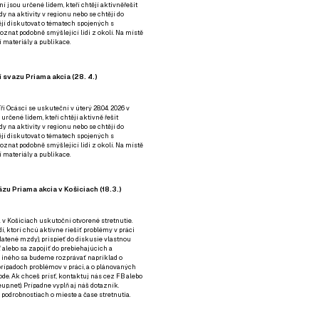
ní jsou určené lidem, kteří chtějí aktivněřešit
y na aktivity v regionu nebo se chtějí do
tějí diskutovat o tématech spojených s
nat podobně smýšlející lidi z okolí. Na místě
 materiály a publikace.
 svazu Priama akcia (28. 4.)
i Ocásci se uskuteční v úterý 28.04. 2026 v
 určené lidem, kteří chtějí aktivně řešit
y na aktivity v regionu nebo se chtějí do
tějí diskutovat o tématech spojených s
nat podobně smýšlející lidi z okolí. Na místě
 materiály a publikace.
zu Priama akcia v Košiciach (18.3.)
a v Košiciach uskutoční otvorené stretnutie.
í, ktorí chcú aktívne riešiť problémy v práci
platené mzdy), prispieť do diskusie vlastnou
alebo sa zapojiť do prebiehajúcich a
 iného sa budeme rozprávať napríklad o
rípadoch problémov v práci, a o plánovaných
de. Ak chceš prísť, kontaktuj nás cez
FB
alebo
up.net). Prípadne
vyplň aj náš dotazník
.
odrobnostiach o mieste a čase stretnutia.