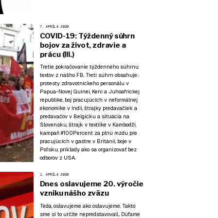
7. APRÍLA 2020
COVID-19: Týždenný súhrn
bojov za život, zdravie a
prácu (III.)
Tretie pokračovanie týždenného súhrnu
textov z nášho FB. Tretí súhrn obsahuje:
protesty zdravotníckeho personálu v
Papua-Novej Guinei, Keni a Juhoafrickej
republike, boj pracujúcich v neformálnej
ekonomike v Indii, štrajky predavačiek a
predavačov v Belgicku a situácia na
Slovensku, štrajk v textilke v Kambodži,
kampaň #100Percent za plnú mzdu pre
pracujúcich v gastre v Británii, boje v
Poľsku, príklady ako sa organizovať bez
odborov z USA.
1. APRÍLA 2020
Dnes oslavujeme 20. výročie
vzniku nášho zväzu
Teda, oslavujeme ako oslavujeme. Takto
sme si to určite nepredstavovali... Dúfame