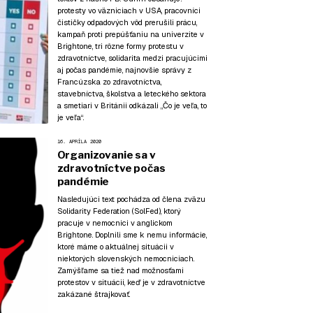
protesty vo väzniciach v USA, pracovníci
čističky odpadových vôd prerušili prácu,
kampaň proti prepúšťaniu na univerzite v
Brightone, tri rôzne formy protestu v
zdravotníctve, solidarita medzi pracujúcimi
aj počas pandémie, najnovšie správy z
Francúzska zo zdravotníctva,
stavebníctva, školstva a leteckého sektora
a smetiari v Británii odkázali „Čo je veľa, to
je veľa“.
16. APRÍLA 2020
Organizovanie sa v
zdravotníctve počas
pandémie
Nasledujúci text pochádza od člena zväzu
Solidarity Federation (SolFed), ktorý
pracuje v nemocnici v anglickom
Brightone. Doplnili sme k nemu informácie,
ktoré máme o aktuálnej situácii v
niektorých slovenských nemocniciach.
Zamýšľame sa tiež nad možnosťami
protestov v situácii, keď je v zdravotníctve
zakázané štrajkovať.