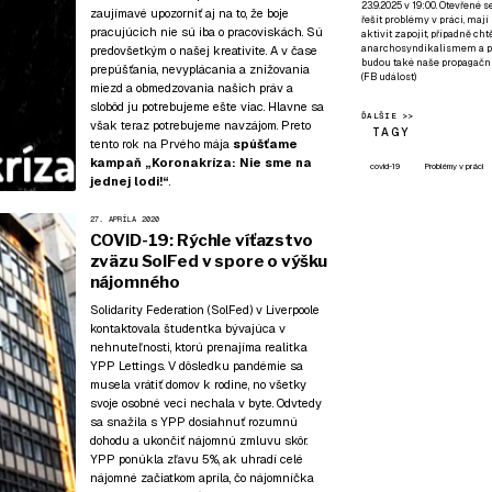
23.9.2025 v 19:00. Otevřené 
zaujímavé upozorniť aj na to, že boje
řešit problémy v práci, mají
pracujúcich nie sú iba o pracoviskách. Sú
aktivit zapojit, případně ch
anarchosyndikalismem a poz
predovšetkým o našej kreativite. A v čase
budou také naše propagační
prepúšťania, nevyplácania a znižovania
(
FB událost
)
miezd a obmedzovania našich práv a
slobôd ju potrebujeme ešte viac. Hlavne sa
ĎALŠIE >>
však teraz potrebujeme navzájom. Preto
TAGY
tento rok na Prvého mája
spúšťame
kampaň
„Koronakríza: Nie sme na
covid-19
Problémy v práci
jednej lodi!“
.
27. APRÍLA 2020
COVID-19: Rýchle víťazstvo
zväzu SolFed v spore o výšku
nájomného
Solidarity Federation (SolFed) v Liverpoole
kontaktovala študentka bývajúca v
nehnuteľnosti, ktorú prenajíma realitka
YPP Lettings. V dôsledku pandémie sa
musela vrátiť domov k rodine, no všetky
svoje osobné veci nechala v byte. Odvtedy
sa snažila s YPP dosiahnuť rozumnú
dohodu a ukončiť nájomnú zmluvu skôr.
YPP ponúkla zľavu 5%, ak uhradí celé
nájomné začiatkom apríla, čo nájomníčka