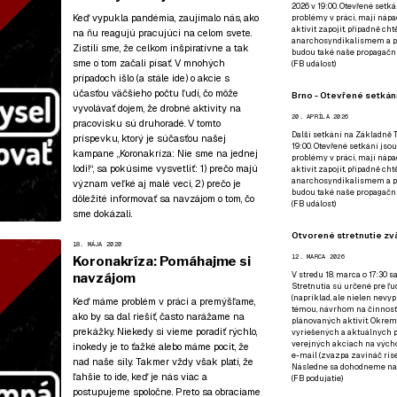
2026 v 19:00. Otevřené setká
Keď vypukla pandémia, zaujímalo nás, ako
problémy v práci, mají nápad
aktivit zapojit, případně ch
na ňu reagujú pracujúci na celom svete.
anarchosyndikalismem a poz
Zistili sme, že celkom inšpiratívne a tak
budou také naše propagační
sme o tom začali písať. V mnohých
(
FB událost
)
prípadoch išlo (a stále ide) o akcie s
účasťou väčšieho počtu ľudí, čo môže
Brno - Otevřené setkání
vyvolávať dojem, že drobné aktivity na
20. APRÍLA 2026
pracovisku sú druhoradé. V tomto
Další setkání na Základně Tř
príspevku, ktorý je súčasťou
našej
19:00. Otevřené setkání jsou
kampane „Koronakríza: Nie sme na jednej
problémy v práci, mají nápad
lodi!“
, sa pokúsime vysvetliť: 1) prečo majú
aktivit zapojit, případně ch
anarchosyndikalismem a poz
význam veľké aj malé veci, 2) prečo je
budou také naše propagační
dôležité informovať sa navzájom o tom, čo
(
FB událost
)
sme dokázali.
Otvorené stretnutie zvä
18. MÁJA 2020
12. MARCA 2026
Koronakríza: Pomáhajme si
V stredu 18. marca o 17:30 s
navzájom
Stretnutia sú určené pre ľud
(napríklad, ale nielen nevy
Keď máme problém v práci a premýšľame,
témou, návrhom na činnosť 
ako by sa dal riešiť, často narážame na
plánovaných aktivít. Okrem
prekážky. Niekedy si vieme poradiť rýchlo,
vyriešených a aktuálnych p
verejných akciach na výcho
inokedy je to ťažké alebo máme pocit, že
e-mail (zvazpa zavináč rise
nad naše sily. Takmer vždy však platí, že
Následne sa dohodneme na p
ľahšie to ide, keď je nás viac a
(
FB podujatie
)
postupujeme spoločne. Preto sa obraciame