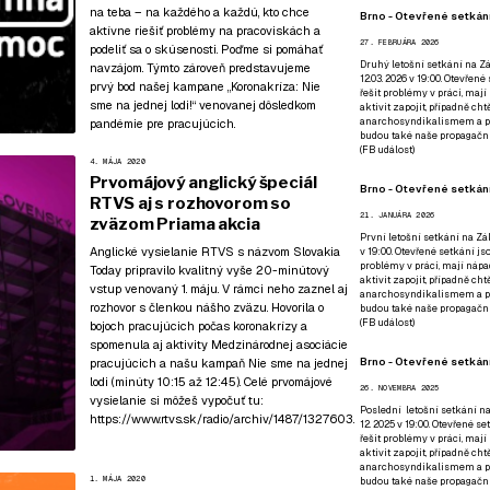
na teba – na každého a každú, kto chce
Brno - Otevřené setkání
aktívne riešiť problémy na pracoviskách a
27. FEBRUÁRA 2026
podeliť sa o skúsenosti. Poďme si pomáhať
Druhý letošní setkání na Zá
navzájom. Týmto zároveň predstavujeme
12.03. 2026 v 19:00. Otevřen
prvý bod našej kampane
„Koronakríza: Nie
řešit problémy v práci, mají
sme na jednej lodi!“
venovanej dôsledkom
aktivit zapojit, případně ch
anarchosyndikalismem a poz
pandémie pre pracujúcich.
budou také naše propagační
(
FB událost
)
4. MÁJA 2020
Prvomájový anglický špeciál
Brno - Otevřené setkání
RTVS aj s rozhovorom so
21. JANUÁRA 2026
zväzom Priama akcia
První letošní setkání na Zák
Anglické vysielanie RTVS s názvom Slovakia
v 19:00. Otevřené setkání js
problémy v práci, mají nápad
Today pripravilo kvalitný vyše 20-minútový
aktivit zapojit, případně ch
vstup venovaný 1. máju. V rámci neho zaznel aj
anarchosyndikalismem a poz
rozhovor s členkou nášho zväzu. Hovorila o
budou také naše propagační
(
FB událost
)
bojoch pracujúcich počas koronakrízy a
spomenula aj aktivity Medzinárodnej asociácie
Brno - Otevřené setkání
pracujúcich a našu kampaň Nie sme na jednej
lodi (minúty 10:15 až 12:45). Celé prvomájové
26. NOVEMBRA 2025
vysielanie si môžeš vypočuť tu:
Poslední letošní setkání na
https://www.rtvs.sk/radio/archiv/1487/1327603
.
12. 2025 v 19:00. Otevřené s
řešit problémy v práci, mají
aktivit zapojit, případně ch
anarchosyndikalismem a poz
1. MÁJA 2020
budou také naše propagační