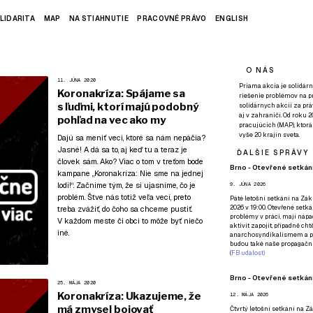
LIDARITA
MAP
NA STIAHNUTIE
PRACOVNÉ PRÁVO
ENGLISH
O NÁS
11. JÚNA 2020
Priama akcia je solidárn
Koronakríza: Spájame sa
riešenie problémov na p
s ľuďmi, ktorí majú podobný
solidárnych akcií za pr
aj v zahraničí. Od roku 
pohľad na vec ako my
pracujúcich (MAP), ktor
vyše 20 krajín sveta.
Dajú sa meniť veci, ktoré sa nám nepáčia?
Jasné! A dá sa to, aj keď tu a teraz je
ĎALŠIE SPRÁVY
človek sám. Ako? Viac o tom v treťom bode
Brno - Otevřené setkání
kampane
„Koronakríza: Nie sme na jednej
lodi!“
. Začnime tým, že si ujasníme, čo je
9. JÚNA 2026
problém. Štve nás totiž veľa vecí, preto
Páté
letošní setkání na Zákl
2026 v 19:00. Otevřené setká
treba zvážiť, do čoho sa chceme pustiť.
problémy v práci, mají nápad
V každom meste či obci to môže byť niečo
aktivit zapojit, případně ch
iné.
anarchosyndikalismem a poz
budou také naše propagační
(
FB událost
)
Brno - Otevřené setkání
25. MÁJA 2020
Koronakríza: Ukazujeme, že
12. MÁJA 2026
má zmysel bojovať
Čtvrtý
letošní setkání na Zák