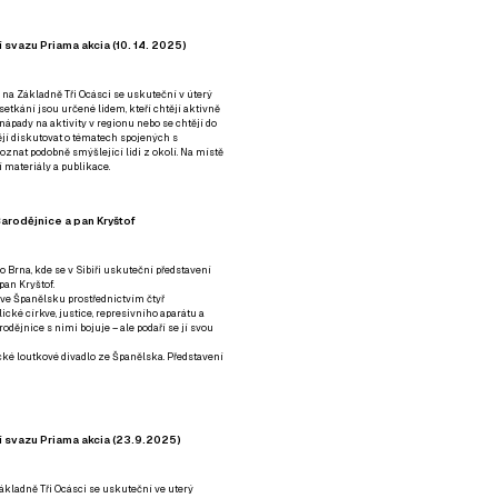
 svazu Priama akcia (10. 14. 2025)
 na Základně Tři Ocásci se uskuteční v úterý
é setkání jsou určené lidem, kteří chtějí aktivně
 nápady na aktivity v regionu nebo se chtějí do
tějí diskutovat o tématech spojených s
nat podobně smýšlející lidi z okolí. Na místě
 materiály a publikace.
arodějnice a pan Kryštof
o Brna, kde se v Sibiři uskuteční představení
pan Kryštof.
 ve Španělsku prostřednictvím čtyř
ické církve, justice, represivního aparátu a
odějnice s nimi bojuje – ale podaří se jí svou
tické loutkové divadlo ze Španělska. Představení
í svazu Priama akcia (23.9.2025)
ákladně Tři Ocásci se uskuteční ve uterý