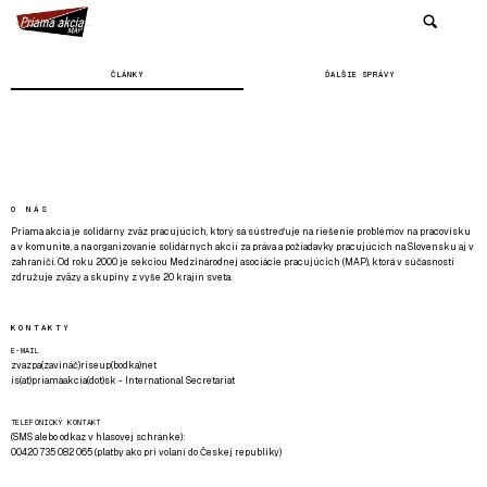
ČLÁNKY
ĎALŠIE SPRÁVY
O NÁS
Priama akcia je solidárny zväz pracujúcich, ktorý sa sústreďuje na riešenie problémov na pracovisku
a v komunite, a na organizovanie solidárnych akcií za práva a požiadavky pracujúcich na Slovensku aj v
zahraničí. Od roku 2000 je sekciou Medzinárodnej asociácie pracujúcich (MAP), ktorá v súčasnosti
združuje zväzy a skupiny z vyše 20 krajín sveta.
KONTAKTY
E-MAIL
zvazpa(zavináč)riseup(bodka)net
is(at)priamaakcia(dot)sk - International Secretariat
TELEFONICKÝ KONTAKT
(SMS alebo odkaz v hlasovej schránke):
00420 735 082 065 (platby ako pri volaní do Českej republiky)