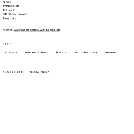
ADRESA
Priama akcia
P.O. Box 16
841 06 Bratislava 48
Slovensko
www.facebook.com/Zvaz.Priama.akcia
FACEBOOK
TAGY
COVID-19
PROBLÉMY V PRÁCI
ŠKOLSTVO
SOLIDÁRNE VÝZVY
VEGANANA
ANTI(©) 2024 -
PRIAMA AKCIA