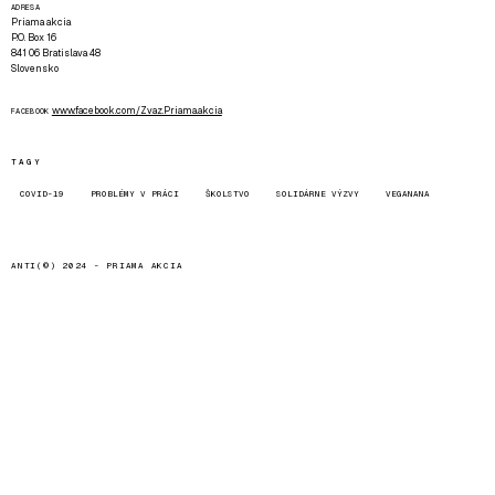
ADRESA
Priama akcia
P.O. Box 16
841 06 Bratislava 48
Slovensko
www.facebook.com/Zvaz.Priama.akcia
FACEBOOK
TAGY
COVID-19
PROBLÉMY V PRÁCI
ŠKOLSTVO
SOLIDÁRNE VÝZVY
VEGANANA
ANTI(©) 2024 -
PRIAMA AKCIA