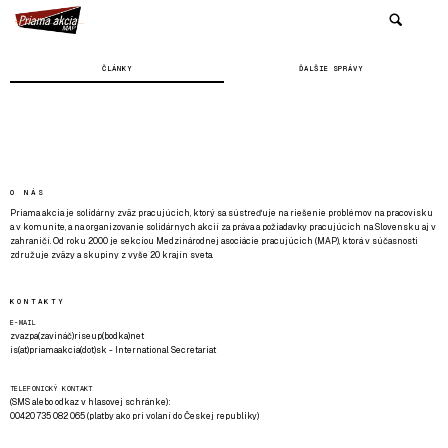
ČLÁNKY
ĎALŠIE SPRÁVY
O NÁS
Priama akcia je solidárny zväz pracujúcich, ktorý sa sústreďuje na riešenie problémov na pracovisku
a v komunite, a na organizovanie solidárnych akcií za práva a požiadavky pracujúcich na Slovensku aj v
zahraničí. Od roku 2000 je sekciou Medzinárodnej asociácie pracujúcich (MAP), ktorá v súčasnosti
združuje zväzy a skupiny z vyše 20 krajín sveta.
KONTAKTY
E-MAIL
zvazpa(zavináč)riseup(bodka)net
is(at)priamaakcia(dot)sk - International Secretariat
TELEFONICKÝ KONTAKT
(SMS alebo odkaz v hlasovej schránke):
00420 735 082 065 (platby ako pri volaní do Českej republiky)