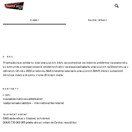
ČLÁNKY
ĎALŠIE SPRÁVY
O NÁS
Priama akcia je solidárny zväz pracujúcich, ktorý sa sústreďuje na riešenie problémov na pracovisku
a v komunite, a na organizovanie solidárnych akcií za práva a požiadavky pracujúcich na Slovensku aj v
zahraničí. Od roku 2000 je sekciou Medzinárodnej asociácie pracujúcich (MAP), ktorá v súčasnosti
združuje zväzy a skupiny z vyše 20 krajín sveta.
KONTAKTY
E-MAIL
zvazpa(zavináč)riseup(bodka)net
is(at)priamaakcia(dot)sk - International Secretariat
TELEFONICKÝ KONTAKT
(SMS alebo odkaz v hlasovej schránke):
00420 735 082 065 (platby ako pri volaní do Českej republiky)