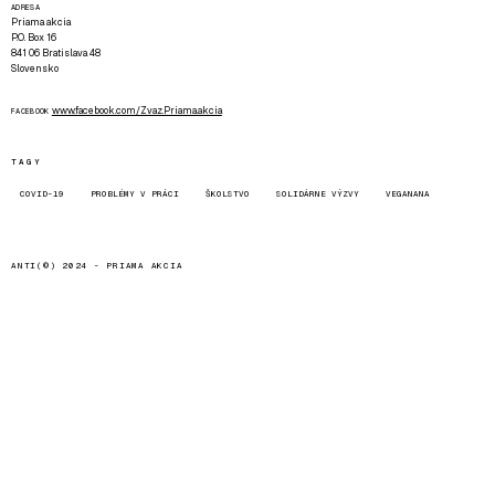
ADRESA
Priama akcia
P.O. Box 16
841 06 Bratislava 48
Slovensko
www.facebook.com/Zvaz.Priama.akcia
FACEBOOK
TAGY
COVID-19
PROBLÉMY V PRÁCI
ŠKOLSTVO
SOLIDÁRNE VÝZVY
VEGANANA
ANTI(©) 2024 -
PRIAMA AKCIA