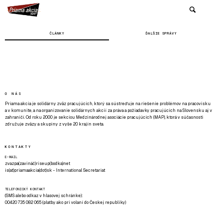
ČLÁNKY
ĎALŠIE SPRÁVY
O NÁS
Priama akcia je solidárny zväz pracujúcich, ktorý sa sústreďuje na riešenie problémov na pracovisku
a v komunite, a na organizovanie solidárnych akcií za práva a požiadavky pracujúcich na Slovensku aj v
zahraničí. Od roku 2000 je sekciou Medzinárodnej asociácie pracujúcich (MAP), ktorá v súčasnosti
združuje zväzy a skupiny z vyše 20 krajín sveta.
KONTAKTY
E-MAIL
zvazpa(zavináč)riseup(bodka)net
is(at)priamaakcia(dot)sk - International Secretariat
TELEFONICKÝ KONTAKT
(SMS alebo odkaz v hlasovej schránke):
00420 735 082 065 (platby ako pri volaní do Českej republiky)