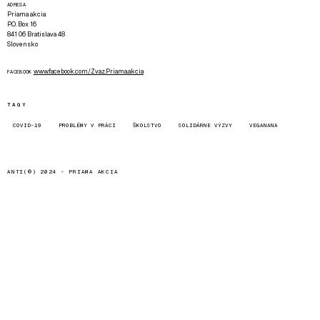
ADRESA
Priama akcia
P.O. Box 16
841 06 Bratislava 48
Slovensko
www.facebook.com/Zvaz.Priama.akcia
FACEBOOK
TAGY
COVID-19
PROBLÉMY V PRÁCI
ŠKOLSTVO
SOLIDÁRNE VÝZVY
VEGANANA
ANTI(©) 2024 -
PRIAMA AKCIA