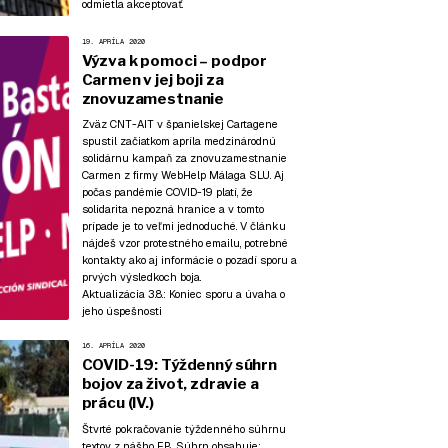
odmietla akceptovať.
19. APRÍLA 2020
Výzva k pomoci – podpor
Carmen v jej boji za
znovuzamestnanie
Zväz CNT-AIT v španielskej Cartagene
spustil začiatkom apríla medzinárodnú
solidárnu kampaň za znovuzamestnanie
Carmen z firmy WebHelp Málaga SLU. Aj
počas pandémie COVID-19 platí, že
solidarita nepozná hranice a v tomto
prípade je to veľmi jednoduché. V článku
nájdeš vzor protestného emailu, potrebné
kontakty ako aj informácie o pozadí sporu a
prvých výsledkoch boja.
Aktualizácia 3.8.:
Koniec sporu a úvaha o
jeho úspešnosti
16. APRÍLA 2020
COVID-19: Týždenný súhrn
bojov za život, zdravie a
prácu (IV.)
Štvrté pokračovanie týždenného súhrnu
textov z nášho FB. Súhrn obsahuje: