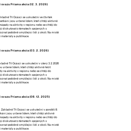
 svazu Priama akcia (12. 3. 2026)
kladně Tři Ocásci se uskuteční ve čtvrtek
é setkání jsou určené lidem, kteří chtějí aktivně
 nápady na aktivity v regionu nebo se chtějí do
tějí diskutovat o tématech spojených s
nat podobně smýšlející lidi z okolí. Na místě
 materiály a publikace.
 svazu Priama akcia (03. 2. 2026)
ladně Tři Ocásci se uskuteční v úterý 3. 2. 2026
ou určené lidem, kteří chtějí aktivně řešit
y na aktivity v regionu nebo se chtějí do
tějí diskutovat o tématech spojených s
nat podobně smýšlející lidi z okolí. Na místě
 materiály a publikace.
 svazu Priama akcia (08. 12. 2025)
 Základně Tři Ocásci se uskuteční v ponděli 8.
etkání jsou určené lidem, kteří chtějí aktivně
 nápady na aktivity v regionu nebo se chtějí do
tějí diskutovat o tématech spojených s
nat podobně smýšlející lidi z okolí. Na místě
 materiály a publikace.