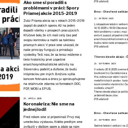
(
FB událost
)
Ako sme si poradili s
problémami v práci: Spory
Brno - Otevřené setkání
Priamej akcie 2015-2019
13. OKTÓBRA 2025
Zväz Priama akcia sa v rokoch 2015-2019
Listopadové letošní setkání
zapojil do piatich sporov. Až na jeden
14. 10. 2025 v 19:00. Otevřen
dopadli všetky v prospech pracujúcich.
řešit problémy v práci, mají
Kľúčové bolo, že ich mali celý čas pod
aktivit zapojit, případně ch
anarchosyndikalismem a poz
svojou kontrolou a riadili sa taktikou
budou také naše propagační
priamych akcií. V praxi sme ukázali, že
(
FB událost
)
naše princípy fungujú a prinášajú
výsledky. Teší nás, že sa teraz môžeme o
Títeres desde abajo - Č
tieto historicky prvé úspešné
anarchosyndikalistické aktivity na
19. SEPTEMBRA 2025
Slovensku podeliť, a dúfame, že budú
V sobotu 20. 9. 2025 zveme d
loutkové hry Čarodějnice a 
inšpiráciou pre iných. Brožúra vyšla
Hra zobrazuje státní násilí
koncom februára a dnes ju sprístupňujeme
metaforických postav: katol
na stiahnutie zdarma vo formátoch
DOC
,
soukromého vlastnictví. Čar
svobodu uhájit?
PDF
,
MOBI
a
EPUB
.
Títeres desde abajo je poli
je (téměř) beze zlov.
29. APRÍLA 2020
(
FB událost
)
Koronakríza: Nie sme na
jednej lodi!
Brno - Otevřené setkán
Pred rokom sme si pripomínali Prvý máj
19. SEPTEMBRA 2025
umeleckou výstavou
. Krátko predtým
sme
Sedmé letošní setkání na Z
zvíťazili v ďalšom spore
a zdalo sa nám