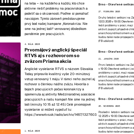
na teba – na každého a každú, kto chce
Brno - Otevřené setkání
aktívne riešiť problémy na pracoviskách a
27. FEBRUÁRA 2026
podeliť sa o skúsenosti. Poďme si pomáhať
Druhý letošní setkání na Zá
navzájom. Týmto zároveň predstavujeme
12.03. 2026 v 19:00. Otevřen
prvý bod našej kampane
„Koronakríza: Nie
řešit problémy v práci, mají
sme na jednej lodi!“
venovanej dôsledkom
aktivit zapojit, případně ch
anarchosyndikalismem a poz
pandémie pre pracujúcich.
budou také naše propagační
(
FB událost
)
4. MÁJA 2020
Prvomájový anglický špeciál
Brno - Otevřené setkání
RTVS aj s rozhovorom so
21. JANUÁRA 2026
zväzom Priama akcia
První letošní setkání na Zák
Anglické vysielanie RTVS s názvom Slovakia
v 19:00. Otevřené setkání js
problémy v práci, mají nápad
Today pripravilo kvalitný vyše 20-minútový
aktivit zapojit, případně ch
vstup venovaný 1. máju. V rámci neho zaznel aj
anarchosyndikalismem a poz
rozhovor s členkou nášho zväzu. Hovorila o
budou také naše propagační
(
FB událost
)
bojoch pracujúcich počas koronakrízy a
spomenula aj aktivity Medzinárodnej asociácie
Brno - Otevřené setkání
pracujúcich a našu kampaň Nie sme na jednej
lodi (minúty 10:15 až 12:45). Celé prvomájové
26. NOVEMBRA 2025
vysielanie si môžeš vypočuť tu:
Poslední letošní setkání na
https://www.rtvs.sk/radio/archiv/1487/1327603
.
12. 2025 v 19:00. Otevřené s
řešit problémy v práci, mají
aktivit zapojit, případně ch
anarchosyndikalismem a poz
1. MÁJA 2020
budou také naše propagační