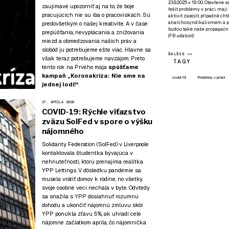
23.9.2025 v 19:00. Otevřené 
zaujímavé upozorniť aj na to, že boje
řešit problémy v práci, mají
pracujúcich nie sú iba o pracoviskách. Sú
aktivit zapojit, případně ch
anarchosyndikalismem a poz
predovšetkým o našej kreativite. A v čase
budou také naše propagační
prepúšťania, nevyplácania a znižovania
(
FB událost
)
miezd a obmedzovania našich práv a
slobôd ju potrebujeme ešte viac. Hlavne sa
ĎALŠIE >>
však teraz potrebujeme navzájom. Preto
TAGY
tento rok na Prvého mája
spúšťame
kampaň
„Koronakríza: Nie sme na
covid-19
Problémy v práci
jednej lodi!“
.
27. APRÍLA 2020
COVID-19: Rýchle víťazstvo
zväzu SolFed v spore o výšku
nájomného
Solidarity Federation (SolFed) v Liverpoole
kontaktovala študentka bývajúca v
nehnuteľnosti, ktorú prenajíma realitka
YPP Lettings. V dôsledku pandémie sa
musela vrátiť domov k rodine, no všetky
svoje osobné veci nechala v byte. Odvtedy
sa snažila s YPP dosiahnuť rozumnú
dohodu a ukončiť nájomnú zmluvu skôr.
YPP ponúkla zľavu 5%, ak uhradí celé
nájomné začiatkom apríla, čo nájomníčka