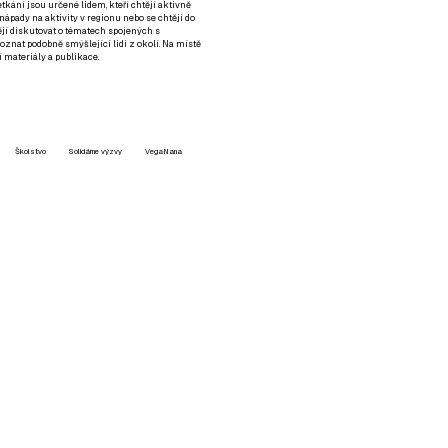
setkání jsou určené lidem, kteří chtějí aktivně
 nápady na aktivity v regionu nebo se chtějí do
tějí diskutovat o tématech spojených s
nat podobně smýšlející lidi z okolí. Na místě
 materiály a publikace.
Školstvo
Solidárne výzvy
VegaNana