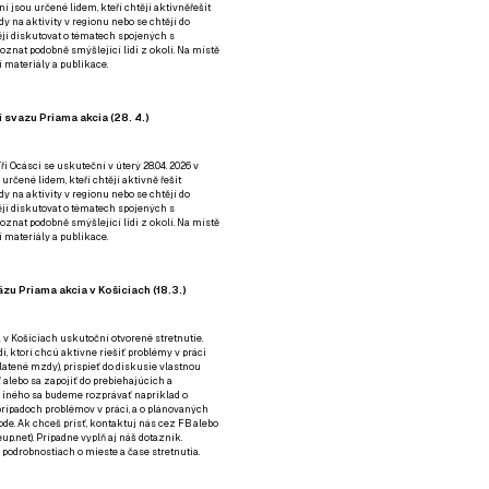
ní jsou určené lidem, kteří chtějí aktivněřešit
y na aktivity v regionu nebo se chtějí do
tějí diskutovat o tématech spojených s
nat podobně smýšlející lidi z okolí. Na místě
 materiály a publikace.
 svazu Priama akcia (28. 4.)
i Ocásci se uskuteční v úterý 28.04. 2026 v
 určené lidem, kteří chtějí aktivně řešit
y na aktivity v regionu nebo se chtějí do
tějí diskutovat o tématech spojených s
nat podobně smýšlející lidi z okolí. Na místě
 materiály a publikace.
zu Priama akcia v Košiciach (18.3.)
a v Košiciach uskutoční otvorené stretnutie.
í, ktorí chcú aktívne riešiť problémy v práci
platené mzdy), prispieť do diskusie vlastnou
alebo sa zapojiť do prebiehajúcich a
 iného sa budeme rozprávať napríklad o
rípadoch problémov v práci, a o plánovaných
de. Ak chceš prísť, kontaktuj nás cez
FB
alebo
up.net). Prípadne
vyplň aj náš dotazník
.
odrobnostiach o mieste a čase stretnutia.