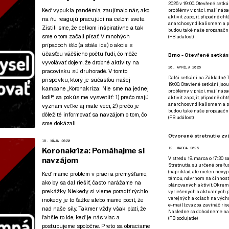
2026 v 19:00. Otevřené setká
Keď vypukla pandémia, zaujímalo nás, ako
problémy v práci, mají nápad
aktivit zapojit, případně ch
na ňu reagujú pracujúci na celom svete.
anarchosyndikalismem a poz
Zistili sme, že celkom inšpiratívne a tak
budou také naše propagační
sme o tom začali písať. V mnohých
(
FB událost
)
prípadoch išlo (a stále ide) o akcie s
účasťou väčšieho počtu ľudí, čo môže
Brno - Otevřené setkání
vyvolávať dojem, že drobné aktivity na
20. APRÍLA 2026
pracovisku sú druhoradé. V tomto
Další setkání na Základně Tř
príspevku, ktorý je súčasťou
našej
19:00. Otevřené setkání jsou
kampane „Koronakríza: Nie sme na jednej
problémy v práci, mají nápad
lodi!“
, sa pokúsime vysvetliť: 1) prečo majú
aktivit zapojit, případně ch
anarchosyndikalismem a poz
význam veľké aj malé veci, 2) prečo je
budou také naše propagační
dôležité informovať sa navzájom o tom, čo
(
FB událost
)
sme dokázali.
Otvorené stretnutie zvä
18. MÁJA 2020
12. MARCA 2026
Koronakríza: Pomáhajme si
V stredu 18. marca o 17:30 s
navzájom
Stretnutia sú určené pre ľud
(napríklad, ale nielen nevy
Keď máme problém v práci a premýšľame,
témou, návrhom na činnosť 
ako by sa dal riešiť, často narážame na
plánovaných aktivít. Okrem
prekážky. Niekedy si vieme poradiť rýchlo,
vyriešených a aktuálnych p
verejných akciach na výcho
inokedy je to ťažké alebo máme pocit, že
e-mail (zvazpa zavináč rise
nad naše sily. Takmer vždy však platí, že
Následne sa dohodneme na p
ľahšie to ide, keď je nás viac a
(
FB podujatie
)
postupujeme spoločne. Preto sa obraciame