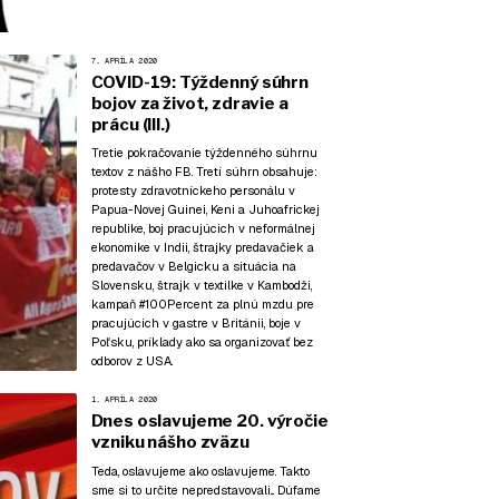
7. APRÍLA 2020
COVID-19: Týždenný súhrn
bojov za život, zdravie a
prácu (III.)
Tretie pokračovanie týždenného súhrnu
textov z nášho FB. Tretí súhrn obsahuje:
protesty zdravotníckeho personálu v
Papua-Novej Guinei, Keni a Juhoafrickej
republike, boj pracujúcich v neformálnej
ekonomike v Indii, štrajky predavačiek a
predavačov v Belgicku a situácia na
Slovensku, štrajk v textilke v Kambodži,
kampaň #100Percent za plnú mzdu pre
pracujúcich v gastre v Británii, boje v
Poľsku, príklady ako sa organizovať bez
odborov z USA.
1. APRÍLA 2020
Dnes oslavujeme 20. výročie
vzniku nášho zväzu
Teda, oslavujeme ako oslavujeme. Takto
sme si to určite nepredstavovali... Dúfame