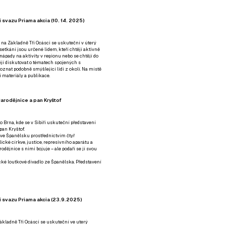
 svazu Priama akcia (10. 14. 2025)
 na Základně Tři Ocásci se uskuteční v úterý
é setkání jsou určené lidem, kteří chtějí aktivně
 nápady na aktivity v regionu nebo se chtějí do
tějí diskutovat o tématech spojených s
nat podobně smýšlející lidi z okolí. Na místě
 materiály a publikace.
arodějnice a pan Kryštof
o Brna, kde se v Sibiři uskuteční představení
pan Kryštof.
 ve Španělsku prostřednictvím čtyř
ické církve, justice, represivního aparátu a
odějnice s nimi bojuje – ale podaří se jí svou
tické loutkové divadlo ze Španělska. Představení
í svazu Priama akcia (23.9.2025)
ákladně Tři Ocásci se uskuteční ve uterý