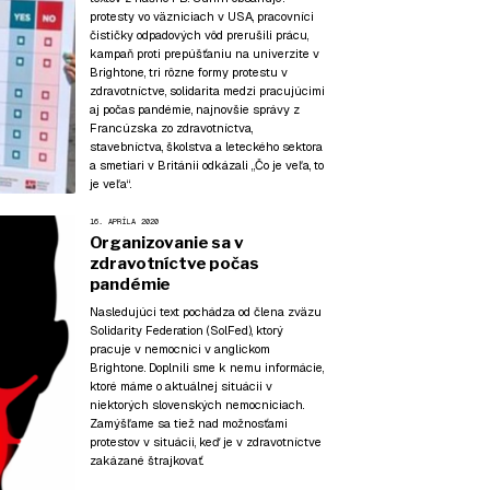
protesty vo väzniciach v USA, pracovníci
čističky odpadových vôd prerušili prácu,
kampaň proti prepúšťaniu na univerzite v
Brightone, tri rôzne formy protestu v
zdravotníctve, solidarita medzi pracujúcimi
aj počas pandémie, najnovšie správy z
Francúzska zo zdravotníctva,
stavebníctva, školstva a leteckého sektora
a smetiari v Británii odkázali „Čo je veľa, to
je veľa“.
16. APRÍLA 2020
Organizovanie sa v
zdravotníctve počas
pandémie
Nasledujúci text pochádza od člena zväzu
Solidarity Federation (SolFed), ktorý
pracuje v nemocnici v anglickom
Brightone. Doplnili sme k nemu informácie,
ktoré máme o aktuálnej situácii v
niektorých slovenských nemocniciach.
Zamýšľame sa tiež nad možnosťami
protestov v situácii, keď je v zdravotníctve
zakázané štrajkovať.