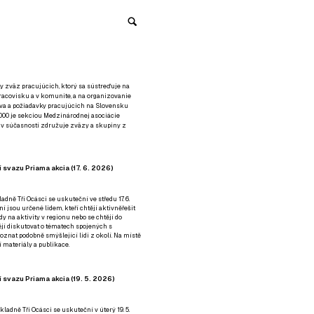
y zväz pracujúcich, ktorý sa sústreďuje na
racovisku a v komunite, a na organizovanie
áva a požiadavky pracujúcich na Slovensku
2000 je sekciou Medzinárodnej asociácie
á v súčasnosti združuje zväzy a skupiny z
 svazu Priama akcia (17. 6. 2026)
adně Tři Ocásci se uskuteční ve středu 17. 6.
ní jsou určené lidem, kteří chtějí aktivněřešit
y na aktivity v regionu nebo se chtějí do
tějí diskutovat o tématech spojených s
nat podobně smýšlející lidi z okolí. Na místě
 materiály a publikace.
 svazu Priama akcia (19. 5. 2026)
ladně Tři Ocásci se uskuteční v úterý 19. 5.