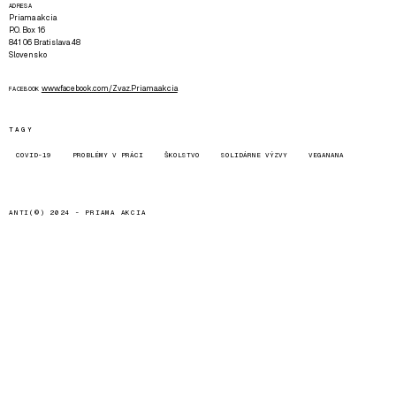
ADRESA
Priama akcia
P.O. Box 16
841 06 Bratislava 48
Slovensko
www.facebook.com/Zvaz.Priama.akcia
FACEBOOK
TAGY
COVID-19
PROBLÉMY V PRÁCI
ŠKOLSTVO
SOLIDÁRNE VÝZVY
VEGANANA
ANTI(©) 2024 -
PRIAMA AKCIA