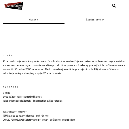
ČLÁNKY
ĎALŠIE SPRÁVY
O NÁS
Priama akcia je solidárny zväz pracujúcich, ktorý sa sústreďuje na riešenie problémov na pracovisku
a v komunite, a na organizovanie solidárnych akcií za práva a požiadavky pracujúcich na Slovensku aj v
zahraničí. Od roku 2000 je sekciou Medzinárodnej asociácie pracujúcich (MAP), ktorá v súčasnosti
združuje zväzy a skupiny z vyše 20 krajín sveta.
KONTAKTY
E-MAIL
zvazpa(zavináč)riseup(bodka)net
is(at)priamaakcia(dot)sk - International Secretariat
TELEFONICKÝ KONTAKT
(SMS alebo odkaz v hlasovej schránke):
00420 735 082 065 (platby ako pri volaní do Českej republiky)