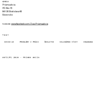
ADRESA
Priama akcia
P.O. Box 16
841 06 Bratislava 48
Slovensko
www.facebook.com/Zvaz.Priama.akcia
FACEBOOK
TAGY
COVID-19
PROBLÉMY V PRÁCI
ŠKOLSTVO
SOLIDÁRNE VÝZVY
VEGANANA
ANTI(©) 2024 -
PRIAMA AKCIA