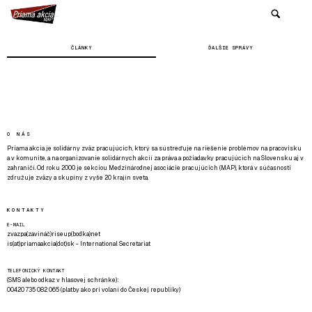
ČLÁNKY
ĎALŠIE SPRÁVY
O NÁS
Priama akcia je solidárny zväz pracujúcich, ktorý sa sústreďuje na riešenie problémov na pracovisku
a v komunite, a na organizovanie solidárnych akcií za práva a požiadavky pracujúcich na Slovensku aj v
zahraničí. Od roku 2000 je sekciou Medzinárodnej asociácie pracujúcich (MAP), ktorá v súčasnosti
združuje zväzy a skupiny z vyše 20 krajín sveta.
KONTAKTY
E-MAIL
zvazpa(zavináč)riseup(bodka)net
is(at)priamaakcia(dot)sk - International Secretariat
TELEFONICKÝ KONTAKT
(SMS alebo odkaz v hlasovej schránke):
00420 735 082 065 (platby ako pri volaní do Českej republiky)