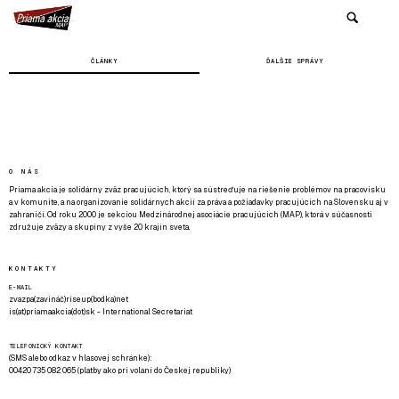
ČLÁNKY
ĎALŠIE SPRÁVY
O NÁS
Priama akcia je solidárny zväz pracujúcich, ktorý sa sústreďuje na riešenie problémov na pracovisku
a v komunite, a na organizovanie solidárnych akcií za práva a požiadavky pracujúcich na Slovensku aj v
zahraničí. Od roku 2000 je sekciou Medzinárodnej asociácie pracujúcich (MAP), ktorá v súčasnosti
združuje zväzy a skupiny z vyše 20 krajín sveta.
KONTAKTY
E-MAIL
zvazpa(zavináč)riseup(bodka)net
is(at)priamaakcia(dot)sk - International Secretariat
TELEFONICKÝ KONTAKT
(SMS alebo odkaz v hlasovej schránke):
00420 735 082 065 (platby ako pri volaní do Českej republiky)