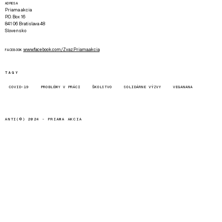
ADRESA
Priama akcia
P.O. Box 16
841 06 Bratislava 48
Slovensko
www.facebook.com/Zvaz.Priama.akcia
FACEBOOK
TAGY
COVID-19
PROBLÉMY V PRÁCI
ŠKOLSTVO
SOLIDÁRNE VÝZVY
VEGANANA
ANTI(©) 2024 -
PRIAMA AKCIA