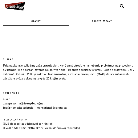
ČLÁNKY
ĎALŠIE SPRÁVY
O NÁS
Priama akcia je solidárny zväz pracujúcich, ktorý sa sústreďuje na riešenie problémov na pracovisku
a v komunite, a na organizovanie solidárnych akcií za práva a požiadavky pracujúcich na Slovensku aj v
zahraničí. Od roku 2000 je sekciou Medzinárodnej asociácie pracujúcich (MAP), ktorá v súčasnosti
združuje zväzy a skupiny z vyše 20 krajín sveta.
KONTAKTY
E-MAIL
zvazpa(zavináč)riseup(bodka)net
is(at)priamaakcia(dot)sk - International Secretariat
TELEFONICKÝ KONTAKT
(SMS alebo odkaz v hlasovej schránke):
00420 735 082 065 (platby ako pri volaní do Českej republiky)