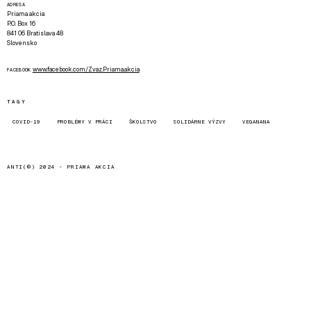
ADRESA
Priama akcia
P.O. Box 16
841 06 Bratislava 48
Slovensko
www.facebook.com/Zvaz.Priama.akcia
FACEBOOK
TAGY
COVID-19
PROBLÉMY V PRÁCI
ŠKOLSTVO
SOLIDÁRNE VÝZVY
VEGANANA
ANTI(©) 2024 -
PRIAMA AKCIA