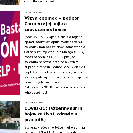
odmietla akceptovať.
19. APRÍLA 2020
Výzva k pomoci – podpor
Carmen v jej boji za
znovuzamestnanie
Zväz CNT-AIT v španielskej Cartagene
spustil začiatkom apríla medzinárodnú
solidárnu kampaň za znovuzamestnanie
Carmen z firmy WebHelp Málaga SLU. Aj
počas pandémie COVID-19 platí, že
solidarita nepozná hranice a v tomto
prípade je to veľmi jednoduché. V článku
nájdeš vzor protestného emailu, potrebné
kontakty ako aj informácie o pozadí sporu a
prvých výsledkoch boja.
Aktualizácia 3.8.:
Koniec sporu a úvaha o
jeho úspešnosti
16. APRÍLA 2020
COVID-19: Týždenný súhrn
bojov za život, zdravie a
prácu (IV.)
Štvrté pokračovanie týždenného súhrnu
textov z nášho FB. Súhrn obsahuje: