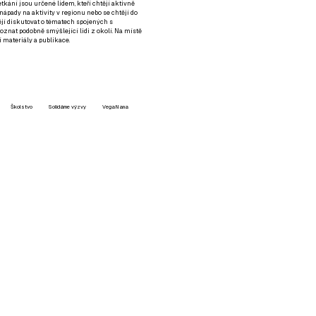
setkání jsou určené lidem, kteří chtějí aktivně
 nápady na aktivity v regionu nebo se chtějí do
tějí diskutovat o tématech spojených s
nat podobně smýšlející lidi z okolí. Na místě
 materiály a publikace.
Školstvo
Solidárne výzvy
VegaNana