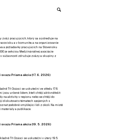
y zväz pracujúcich, ktorý sa sústreďuje na
racovisku a v komunite, a na organizovanie
áva a požiadavky pracujúcich na Slovensku
2000 je sekciou Medzinárodnej asociácie
á v súčasnosti združuje zväzy a skupiny z
 svazu Priama akcia (17. 6. 2026)
adně Tři Ocásci se uskuteční ve středu 17. 6.
ní jsou určené lidem, kteří chtějí aktivněřešit
y na aktivity v regionu nebo se chtějí do
tějí diskutovat o tématech spojených s
nat podobně smýšlející lidi z okolí. Na místě
 materiály a publikace.
 svazu Priama akcia (19. 5. 2026)
ladně Tři Ocásci se uskuteční v úterý 19. 5.