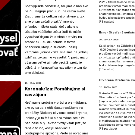
2026 v 19:00. Otevřené setká
Keď vypukla pandémia, zaujímalo nás, ako
problémy v práci, mají nápad
aktivit zapojit, případně ch
na ňu reagujú pracujúci na celom svete.
anarchosyndikalismem a poz
Zistili sme, že celkom inšpiratívne a tak
budou také naše propagační
sme o tom začali písať. V mnohých
(
FB událost
)
prípadoch išlo (a stále ide) o akcie s
účasťou väčšieho počtu ľudí, čo môže
Brno - Otevřené setkání
vyvolávať dojem, že drobné aktivity na
20. APRÍLA 2026
pracovisku sú druhoradé. V tomto
Další setkání na Základně Tř
príspevku, ktorý je súčasťou
našej
19:00. Otevřené setkání jsou
kampane „Koronakríza: Nie sme na jednej
problémy v práci, mají nápad
lodi!“
, sa pokúsime vysvetliť: 1) prečo majú
aktivit zapojit, případně ch
anarchosyndikalismem a poz
význam veľké aj malé veci, 2) prečo je
budou také naše propagační
dôležité informovať sa navzájom o tom, čo
(
FB událost
)
sme dokázali.
Otvorené stretnutie zvä
18. MÁJA 2020
12. MARCA 2026
Koronakríza: Pomáhajme si
V stredu 18. marca o 17:30 s
navzájom
Stretnutia sú určené pre ľud
(napríklad, ale nielen nevy
Keď máme problém v práci a premýšľame,
témou, návrhom na činnosť 
ako by sa dal riešiť, často narážame na
plánovaných aktivít. Okrem
prekážky. Niekedy si vieme poradiť rýchlo,
vyriešených a aktuálnych p
verejných akciach na výcho
inokedy je to ťažké alebo máme pocit, že
e-mail (zvazpa zavináč rise
nad naše sily. Takmer vždy však platí, že
Následne sa dohodneme na p
ľahšie to ide, keď je nás viac a
(
FB podujatie
)
postupujeme spoločne. Preto sa obraciame