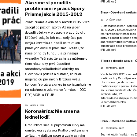
(
FB událost
)
Ako sme si poradili s
problémami v práci: Spory
Brno - Otevřené setkání
Priamej akcie 2015-2019
13. OKTÓBRA 2025
Zväz Priama akcia sa v rokoch 2015-2019
Listopadové letošní setkání
zapojil do piatich sporov. Až na jeden
14. 10. 2025 v 19:00. Otevřen
dopadli všetky v prospech pracujúcich.
řešit problémy v práci, mají
Kľúčové bolo, že ich mali celý čas pod
aktivit zapojit, případně ch
anarchosyndikalismem a poz
svojou kontrolou a riadili sa taktikou
budou také naše propagační
priamych akcií. V praxi sme ukázali, že
(
FB událost
)
naše princípy fungujú a prinášajú
výsledky. Teší nás, že sa teraz môžeme o
Títeres desde abajo - Č
tieto historicky prvé úspešné
anarchosyndikalistické aktivity na
19. SEPTEMBRA 2025
Slovensku podeliť, a dúfame, že budú
V sobotu 20. 9. 2025 zveme d
loutkové hry Čarodějnice a 
inšpiráciou pre iných. Brožúra vyšla
Hra zobrazuje státní násilí
koncom februára a dnes ju sprístupňujeme
metaforických postav: katol
na stiahnutie zdarma vo formátoch
DOC
,
soukromého vlastnictví. Čar
svobodu uhájit?
PDF
,
MOBI
a
EPUB
.
Títeres desde abajo je poli
je (téměř) beze zlov.
29. APRÍLA 2020
(
FB událost
)
Koronakríza: Nie sme na
jednej lodi!
Brno - Otevřené setkán
Pred rokom sme si pripomínali Prvý máj
19. SEPTEMBRA 2025
umeleckou výstavou
. Krátko predtým
sme
Sedmé letošní setkání na Z
zvíťazili v ďalšom spore
a zdalo sa nám