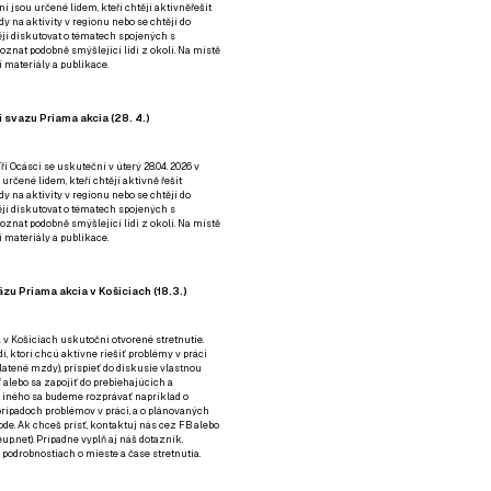
ní jsou určené lidem, kteří chtějí aktivněřešit
y na aktivity v regionu nebo se chtějí do
tějí diskutovat o tématech spojených s
nat podobně smýšlející lidi z okolí. Na místě
 materiály a publikace.
 svazu Priama akcia (28. 4.)
i Ocásci se uskuteční v úterý 28.04. 2026 v
 určené lidem, kteří chtějí aktivně řešit
y na aktivity v regionu nebo se chtějí do
tějí diskutovat o tématech spojených s
nat podobně smýšlející lidi z okolí. Na místě
 materiály a publikace.
zu Priama akcia v Košiciach (18.3.)
a v Košiciach uskutoční otvorené stretnutie.
í, ktorí chcú aktívne riešiť problémy v práci
platené mzdy), prispieť do diskusie vlastnou
alebo sa zapojiť do prebiehajúcich a
 iného sa budeme rozprávať napríklad o
rípadoch problémov v práci, a o plánovaných
de. Ak chceš prísť, kontaktuj nás cez
FB
alebo
up.net). Prípadne
vyplň aj náš dotazník
.
odrobnostiach o mieste a čase stretnutia.