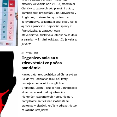
protesty vo väzniciach v USA, pracovníci
čističky odpadových vôd prerušili prácu,
kampaň proti prepúšťaniu na univerzite v
Brightone, tri rôzne formy protestu v
zdravotníctve, solidarita medzi pracujúcimi
aj počas pandémie, najnovšie správy z
Francúzska zo zdravotníctva,
stavebníctva, školstva a leteckého sektora
a smetiari v Británii odkázali „Čo je veľa, to
je veľa“.
16. APRÍLA 2020
Organizovanie sa v
zdravotníctve počas
pandémie
Nasledujúci text pochádza od člena zväzu
Solidarity Federation (SolFed), ktorý
pracuje v nemocnici v anglickom
Brightone. Doplnili sme k nemu informácie,
ktoré máme o aktuálnej situácii v
niektorých slovenských nemocniciach.
Zamýšľame sa tiež nad možnosťami
protestov v situácii, keď je v zdravotníctve
zakázané štrajkovať.