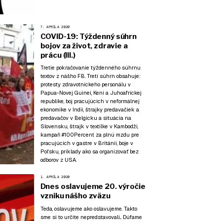
7. APRÍLA 2020
COVID-19: Týždenný súhrn
bojov za život, zdravie a
prácu (III.)
Tretie pokračovanie týždenného súhrnu
textov z nášho FB. Tretí súhrn obsahuje:
protesty zdravotníckeho personálu v
Papua-Novej Guinei, Keni a Juhoafrickej
republike, boj pracujúcich v neformálnej
ekonomike v Indii, štrajky predavačiek a
predavačov v Belgicku a situácia na
Slovensku, štrajk v textilke v Kambodži,
kampaň #100Percent za plnú mzdu pre
pracujúcich v gastre v Británii, boje v
Poľsku, príklady ako sa organizovať bez
odborov z USA.
1. APRÍLA 2020
Dnes oslavujeme 20. výročie
vzniku nášho zväzu
Teda, oslavujeme ako oslavujeme. Takto
sme si to určite nepredstavovali... Dúfame