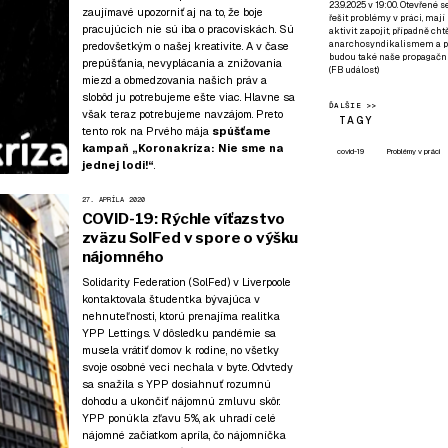
23.9.2025 v 19:00. Otevřené 
zaujímavé upozorniť aj na to, že boje
řešit problémy v práci, mají
pracujúcich nie sú iba o pracoviskách. Sú
aktivit zapojit, případně ch
anarchosyndikalismem a poz
predovšetkým o našej kreativite. A v čase
budou také naše propagační
prepúšťania, nevyplácania a znižovania
(
FB událost
)
miezd a obmedzovania našich práv a
slobôd ju potrebujeme ešte viac. Hlavne sa
ĎALŠIE >>
však teraz potrebujeme navzájom. Preto
TAGY
tento rok na Prvého mája
spúšťame
kampaň
„Koronakríza: Nie sme na
covid-19
Problémy v práci
jednej lodi!“
.
27. APRÍLA 2020
COVID-19: Rýchle víťazstvo
zväzu SolFed v spore o výšku
nájomného
Solidarity Federation (SolFed) v Liverpoole
kontaktovala študentka bývajúca v
nehnuteľnosti, ktorú prenajíma realitka
YPP Lettings. V dôsledku pandémie sa
musela vrátiť domov k rodine, no všetky
svoje osobné veci nechala v byte. Odvtedy
sa snažila s YPP dosiahnuť rozumnú
dohodu a ukončiť nájomnú zmluvu skôr.
YPP ponúkla zľavu 5%, ak uhradí celé
nájomné začiatkom apríla, čo nájomníčka