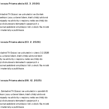
 svazu Priama akcia (12. 3. 2026)
kladně Tři Ocásci se uskuteční ve čtvrtek
é setkání jsou určené lidem, kteří chtějí aktivně
 nápady na aktivity v regionu nebo se chtějí do
tějí diskutovat o tématech spojených s
nat podobně smýšlející lidi z okolí. Na místě
 materiály a publikace.
 svazu Priama akcia (03. 2. 2026)
ladně Tři Ocásci se uskuteční v úterý 3. 2. 2026
ou určené lidem, kteří chtějí aktivně řešit
y na aktivity v regionu nebo se chtějí do
tějí diskutovat o tématech spojených s
nat podobně smýšlející lidi z okolí. Na místě
 materiály a publikace.
 svazu Priama akcia (08. 12. 2025)
 Základně Tři Ocásci se uskuteční v ponděli 8.
etkání jsou určené lidem, kteří chtějí aktivně
 nápady na aktivity v regionu nebo se chtějí do
tějí diskutovat o tématech spojených s
nat podobně smýšlející lidi z okolí. Na místě
 materiály a publikace.