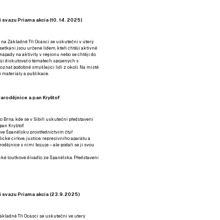
 svazu Priama akcia (10. 14. 2025)
 na Základně Tři Ocásci se uskuteční v úterý
é setkání jsou určené lidem, kteří chtějí aktivně
 nápady na aktivity v regionu nebo se chtějí do
tějí diskutovat o tématech spojených s
nat podobně smýšlející lidi z okolí. Na místě
 materiály a publikace.
arodějnice a pan Kryštof
o Brna, kde se v Sibiři uskuteční představení
pan Kryštof.
 ve Španělsku prostřednictvím čtyř
ické církve, justice, represivního aparátu a
odějnice s nimi bojuje – ale podaří se jí svou
tické loutkové divadlo ze Španělska. Představení
í svazu Priama akcia (23.9.2025)
ákladně Tři Ocásci se uskuteční ve uterý