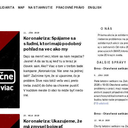
LIDARITA
MAP
NA STIAHNUTIE
PRACOVNÉ PRÁVO
ENGLISH
O NÁS
11. JÚNA 2020
Priama akcia je solidárn
Koronakríza: Spájame sa
riešenie problémov na p
s ľuďmi, ktorí majú podobný
solidárnych akcií za pr
aj v zahraničí. Od roku 
pohľad na vec ako my
pracujúcich (MAP), ktor
vyše 20 krajín sveta.
Dajú sa meniť veci, ktoré sa nám nepáčia?
Jasné! A dá sa to, aj keď tu a teraz je
ĎALŠIE SPRÁVY
človek sám. Ako? Viac o tom v treťom bode
Brno - Otevřené setkání
kampane
„Koronakríza: Nie sme na jednej
lodi!“
. Začnime tým, že si ujasníme, čo je
9. JÚNA 2026
problém. Štve nás totiž veľa vecí, preto
Páté
letošní setkání na Zákl
2026 v 19:00. Otevřené setká
treba zvážiť, do čoho sa chceme pustiť.
problémy v práci, mají nápad
V každom meste či obci to môže byť niečo
aktivit zapojit, případně ch
iné.
anarchosyndikalismem a poz
budou také naše propagační
(
FB událost
)
Brno - Otevřené setkání
25. MÁJA 2020
Koronakríza: Ukazujeme, že
12. MÁJA 2026
má zmysel bojovať
Čtvrtý
letošní setkání na Zák