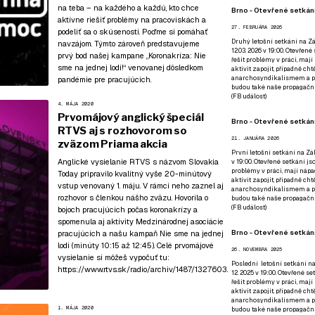
na teba – na každého a každú, kto chce
Brno - Otevřené setkání
aktívne riešiť problémy na pracoviskách a
27. FEBRUÁRA 2026
podeliť sa o skúsenosti. Poďme si pomáhať
Druhý letošní setkání na Zá
navzájom. Týmto zároveň predstavujeme
12.03. 2026 v 19:00. Otevřen
prvý bod našej kampane
„Koronakríza: Nie
řešit problémy v práci, mají
sme na jednej lodi!“
venovanej dôsledkom
aktivit zapojit, případně ch
anarchosyndikalismem a poz
pandémie pre pracujúcich.
budou také naše propagační
(
FB událost
)
4. MÁJA 2020
Prvomájový anglický špeciál
Brno - Otevřené setkání
RTVS aj s rozhovorom so
21. JANUÁRA 2026
zväzom Priama akcia
První letošní setkání na Zák
Anglické vysielanie RTVS s názvom Slovakia
v 19:00. Otevřené setkání js
problémy v práci, mají nápad
Today pripravilo kvalitný vyše 20-minútový
aktivit zapojit, případně ch
vstup venovaný 1. máju. V rámci neho zaznel aj
anarchosyndikalismem a poz
rozhovor s členkou nášho zväzu. Hovorila o
budou také naše propagační
(
FB událost
)
bojoch pracujúcich počas koronakrízy a
spomenula aj aktivity Medzinárodnej asociácie
Brno - Otevřené setkání
pracujúcich a našu kampaň Nie sme na jednej
lodi (minúty 10:15 až 12:45). Celé prvomájové
26. NOVEMBRA 2025
vysielanie si môžeš vypočuť tu:
Poslední letošní setkání na
https://www.rtvs.sk/radio/archiv/1487/1327603
.
12. 2025 v 19:00. Otevřené s
řešit problémy v práci, mají
aktivit zapojit, případně ch
anarchosyndikalismem a poz
1. MÁJA 2020
budou také naše propagační