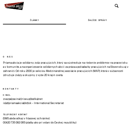
ČLÁNKY
ĎALŠIE SPRÁVY
O NÁS
Priama akcia je solidárny zväz pracujúcich, ktorý sa sústreďuje na riešenie problémov na pracovisku
a v komunite, a na organizovanie solidárnych akcií za práva a požiadavky pracujúcich na Slovensku aj v
zahraničí. Od roku 2000 je sekciou Medzinárodnej asociácie pracujúcich (MAP), ktorá v súčasnosti
združuje zväzy a skupiny z vyše 20 krajín sveta.
KONTAKTY
E-MAIL
zvazpa(zavináč)riseup(bodka)net
is(at)priamaakcia(dot)sk - International Secretariat
TELEFONICKÝ KONTAKT
(SMS alebo odkaz v hlasovej schránke):
00420 735 082 065 (platby ako pri volaní do Českej republiky)