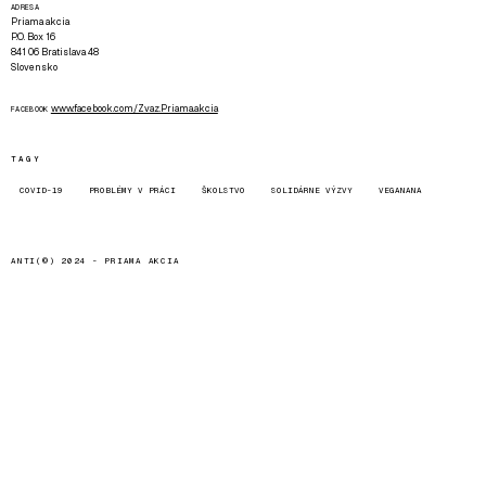
ADRESA
Priama akcia
P.O. Box 16
841 06 Bratislava 48
Slovensko
www.facebook.com/Zvaz.Priama.akcia
FACEBOOK
TAGY
COVID-19
PROBLÉMY V PRÁCI
ŠKOLSTVO
SOLIDÁRNE VÝZVY
VEGANANA
ANTI(©) 2024 -
PRIAMA AKCIA