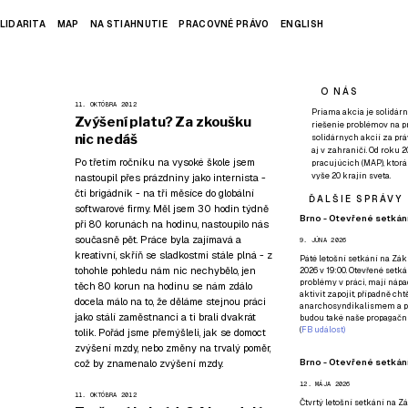
LIDARITA
MAP
NA STIAHNUTIE
PRACOVNÉ PRÁVO
ENGLISH
O NÁS
11. OKTÓBRA 2012
Priama akcia je solidárn
Zvýšení platu? Za zkoušku
riešenie problémov na p
nic nedáš
solidárnych akcií za pr
aj v zahraničí. Od roku 
Po třetím ročníku na vysoké škole jsem
pracujúcich (MAP), ktor
vyše 20 krajín sveta.
nastoupil přes prázdniny jako internista -
čti brigádník - na tři měsíce do globální
ĎALŠIE SPRÁVY
softwarové firmy. Měl jsem 30 hodin týdně
Brno - Otevřené setkání
při 80 korunách na hodinu, nastoupilo nás
současně pět. Práce byla zajímavá a
9. JÚNA 2026
kreativní, skříň se sladkostmi stále plná - z
Páté
letošní setkání na Zákl
tohohle pohledu nám nic nechybělo, jen
2026 v 19:00. Otevřené setká
problémy v práci, mají nápad
těch 80 korun na hodinu se nám zdálo
aktivit zapojit, případně ch
docela málo na to, že děláme stejnou práci
anarchosyndikalismem a poz
jako stálí zaměstnanci a ti brali dvakrát
budou také naše propagační
(
FB událost
)
tolik. Pořád jsme přemýšleli, jak se domoct
zvýšení mzdy, nebo změny na trvalý poměr,
Brno - Otevřené setkání
což by znamenalo zvýšení mzdy.
12. MÁJA 2026
11. OKTÓBRA 2012
Čtvrtý
letošní setkání na Zák