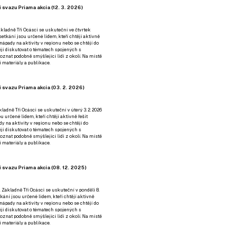
 svazu Priama akcia (12. 3. 2026)
kladně Tři Ocásci se uskuteční ve čtvrtek
é setkání jsou určené lidem, kteří chtějí aktivně
 nápady na aktivity v regionu nebo se chtějí do
tějí diskutovat o tématech spojených s
nat podobně smýšlející lidi z okolí. Na místě
 materiály a publikace.
 svazu Priama akcia (03. 2. 2026)
ladně Tři Ocásci se uskuteční v úterý 3. 2. 2026
ou určené lidem, kteří chtějí aktivně řešit
y na aktivity v regionu nebo se chtějí do
tějí diskutovat o tématech spojených s
nat podobně smýšlející lidi z okolí. Na místě
 materiály a publikace.
 svazu Priama akcia (08. 12. 2025)
 Základně Tři Ocásci se uskuteční v ponděli 8.
etkání jsou určené lidem, kteří chtějí aktivně
 nápady na aktivity v regionu nebo se chtějí do
tějí diskutovat o tématech spojených s
nat podobně smýšlející lidi z okolí. Na místě
 materiály a publikace.