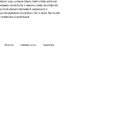
setkání jsou určené lidem, kteří chtějí aktivně
 nápady na aktivity v regionu nebo se chtějí do
tějí diskutovat o tématech spojených s
nat podobně smýšlející lidi z okolí. Na místě
 materiály a publikace.
Školstvo
Solidárne výzvy
VegaNana