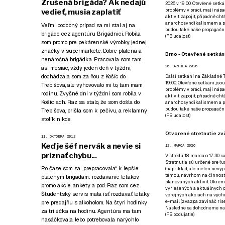
Zrušená brigáda? Ak nedajú
2026 v 19:00. Otevřené setká
problémy v práci, mají nápad
vedieť, musia zaplatiť
aktivit zapojit, případně ch
anarchosyndikalismem a poz
Veľmi podobný prípad sa mi stal aj na
budou také naše propagační
brigáde cez agentúru Brigádnici. Robila
(
FB událost
)
som promo pre pekárenské výrobky jednej
značky v supermarkete. Dobre platená a
Brno - Otevřené setkání
nenáročná brigádka. Pracovala som tam
20. APRÍLA 2026
asi mesiac, vždy jeden deň v týždni,
dochádzala som za ňou z Košíc do
Další setkání na Základně Tř
19:00. Otevřené setkání jsou
Trebišova, ale vyhovovalo mi to, tam mám
problémy v práci, mají nápad
rodinu. Zvyšné dni v týždni som robila v
aktivit zapojit, případně ch
Košiciach. Raz sa stalo, že som došla do
anarchosyndikalismem a poz
budou také naše propagační
Trebišova, prišla som k pečivu, a reklamný
(
FB událost
)
stolík nikde.
Otvorené stretnutie zvä
11. OKTÓBRA 2012
Keď je šéf nervák a nevie si
12. MARCA 2026
priznať chybu...
V stredu 18. marca o 17:30 s
Stretnutia sú určené pre ľud
Po čase som sa „prepracovala“ k lepšie
(napríklad, ale nielen nevy
témou, návrhom na činnosť 
plateným brigádam: rozdávanie letákov,
plánovaných aktivít. Okrem
promo akcie, ankety a pod. Raz som cez
vyriešených a aktuálnych p
Študentský servis mala ísť rozdávať letáky
verejných akciach na výcho
e-mail (zvazpa zavináč rise
pre predajňu s alkoholom. Na štyri hodinky
Následne sa dohodneme na p
za tri éčka na hodinu. Agentúra ma tam
(
FB podujatie
)
nasáčkovala, lebo potrebovala narýchlo