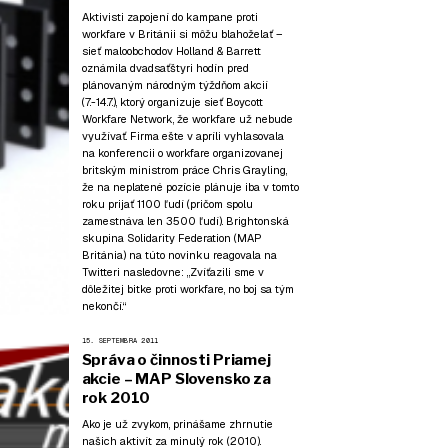
Aktivisti zapojení do kampane proti
workfare
v Británii si môžu blahoželať –
sieť maloobchodov Holland & Barrett
oznámila dvadsaťštyri hodín pred
plánovaným národným týždňom akcií
(7.-14.7.), ktorý organizuje sieť Boycott
Workfare Network, že workfare už nebude
využívať. Firma ešte v apríli vyhlasovala
na konferencii o workfare organizovanej
britským ministrom práce Chris Grayling,
že na neplatené pozície plánuje iba v tomto
roku prijať 1100 ľudí (pričom spolu
zamestnáva len 3500 ľudí). Brightonská
skupina Solidarity Federation (MAP
Británia) na túto novinku reagovala na
Twitteri nasledovne: „Zvíťazili sme v
dôležitej bitke proti workfare, no boj sa tým
nekončí.“
15. SEPTEMBRA 2011
Správa o činnosti Priamej
akcie – MAP Slovensko za
rok 2010
Ako je už zvykom, prinášame zhrnutie
našich aktivít za minulý rok (2010).