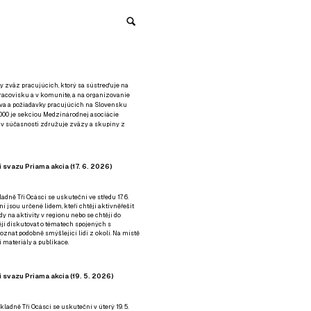
y zväz pracujúcich, ktorý sa sústreďuje na
racovisku a v komunite, a na organizovanie
áva a požiadavky pracujúcich na Slovensku
2000 je sekciou Medzinárodnej asociácie
á v súčasnosti združuje zväzy a skupiny z
 svazu Priama akcia (17. 6. 2026)
adně Tři Ocásci se uskuteční ve středu 17. 6.
ní jsou určené lidem, kteří chtějí aktivněřešit
y na aktivity v regionu nebo se chtějí do
tějí diskutovat o tématech spojených s
nat podobně smýšlející lidi z okolí. Na místě
 materiály a publikace.
 svazu Priama akcia (19. 5. 2026)
ladně Tři Ocásci se uskuteční v úterý 19. 5.