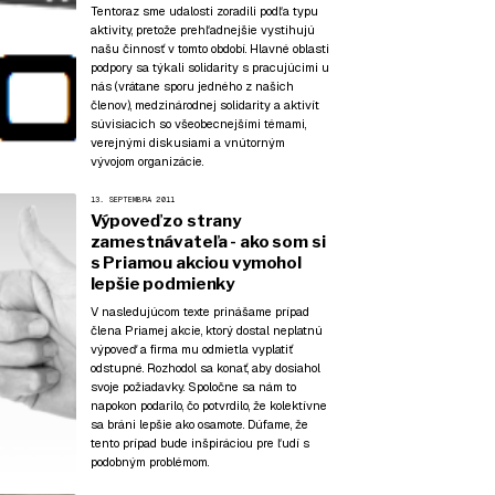
Tentoraz sme udalosti zoradili podľa typu
aktivity, pretože prehľadnejšie vystihujú
našu činnosť v tomto období. Hlavné oblasti
podpory sa týkali solidarity s pracujúcimi u
nás (vrátane sporu jedného z našich
členov), medzinárodnej solidarity a aktivít
súvisiacich so všeobecnejšími témami,
verejnými diskusiami a vnútorným
vývojom organizácie.
13. SEPTEMBRA 2011
Výpoveď zo strany
zamestnávateľa - ako som si
s Priamou akciou vymohol
lepšie podmienky
V nasledujúcom texte prinášame prípad
člena Priamej akcie, ktorý dostal neplatnú
výpoveď a firma mu odmietla vyplatiť
odstupné. Rozhodol sa konať, aby dosiahol
svoje požiadavky. Spoločne sa nám to
napokon podarilo, čo potvrdilo, že kolektívne
sa bráni lepšie ako osamote. Dúfame, že
tento prípad bude inšpiráciou pre ľudí s
podobným problémom.