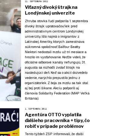
11. SEPTEMBRA 2011
Víťazný divoký štrajk na
Londýnskej univerzite
Zhruba stovka ľudí podporila 1. septembra
divoký štrajk upratovačov/iek pred
administratívnym centrom Londýnskej
univerzity. Išlo najmä o imigrantov z
Latinskej Ameriky, ktorých zamestnáva
súkromná spoločnosť Balfour Beatty.
Niektorí nedostali mzdu už tri mesiace a
hrozilo im vysťahovanie. Keďže videli, že
oficiálne odborové kanály nefungujú, 31.
augusta sa rozhodli zvolať štrajk na
nasledujúci deň. Keď sa o akcii dozvedelo
vedenie, narýchlo prepustilo jednu z
organizátoriek. Z boja za mzdu sa tak stal
aj boj proti šikane. Akciu podporili aj
členovia Solidarity Federation (MAP Veľká
Británia).
1. SEPTEMBRA 2011
Agentúra OTTO vyplatila
ďalšieho pracovníka + tipy, čo
robiť v prípade problémov
Tento týždeň ZSP informovali, že ďalší