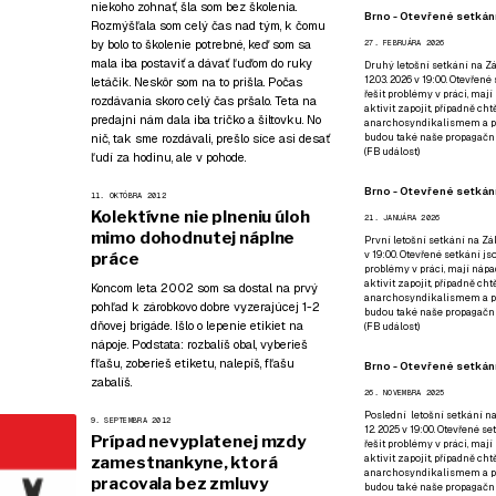
niekoho zohnať, šla som bez školenia.
Brno - Otevřené setkání
Rozmýšľala som celý čas nad tým, k čomu
by bolo to školenie potrebné, keď som sa
27. FEBRUÁRA 2026
mala iba postaviť a dávať ľuďom do ruky
Druhý letošní setkání na Zá
12.03. 2026 v 19:00. Otevřen
letáčik. Neskôr som na to prišla. Počas
řešit problémy v práci, mají
rozdávania skoro celý čas pršalo. Teta na
aktivit zapojit, případně ch
predajni nám dala iba tričko a šiltovku. No
anarchosyndikalismem a poz
nič, tak sme rozdávali, prešlo síce asi desať
budou také naše propagační
(
FB událost
)
ľudí za hodinu, ale v pohode.
Brno - Otevřené setkání
11. OKTÓBRA 2012
Kolektívne nie plneniu úloh
21. JANUÁRA 2026
mimo dohodnutej náplne
První letošní setkání na Zák
v 19:00. Otevřené setkání js
práce
problémy v práci, mají nápad
aktivit zapojit, případně ch
Koncom leta 2002 som sa dostal na prvý
anarchosyndikalismem a poz
pohľad k zárobkovo dobre vyzerajúcej 1-2
budou také naše propagační
dňovej brigáde. Išlo o lepenie etikiet na
(
FB událost
)
nápoje. Podstata: rozbalíš obal, vyberieš
fľašu, zoberieš etiketu, nalepíš, fľašu
Brno - Otevřené setkání
zabalíš.
26. NOVEMBRA 2025
Poslední letošní setkání na
9. SEPTEMBRA 2012
12. 2025 v 19:00. Otevřené s
Prípad nevyplatenej mzdy
řešit problémy v práci, mají
aktivit zapojit, případně ch
zamestnankyne, ktorá
anarchosyndikalismem a poz
pracovala bez zmluvy
budou také naše propagační