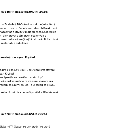
 svazu Priama akcia (10. 14. 2025)
 na Základně Tři Ocásci se uskuteční v úterý
é setkání jsou určené lidem, kteří chtějí aktivně
 nápady na aktivity v regionu nebo se chtějí do
tějí diskutovat o tématech spojených s
nat podobně smýšlející lidi z okolí. Na místě
 materiály a publikace.
arodějnice a pan Kryštof
o Brna, kde se v Sibiři uskuteční představení
pan Kryštof.
 ve Španělsku prostřednictvím čtyř
ické církve, justice, represivního aparátu a
odějnice s nimi bojuje – ale podaří se jí svou
tické loutkové divadlo ze Španělska. Představení
í svazu Priama akcia (23.9.2025)
ákladně Tři Ocásci se uskuteční ve uterý