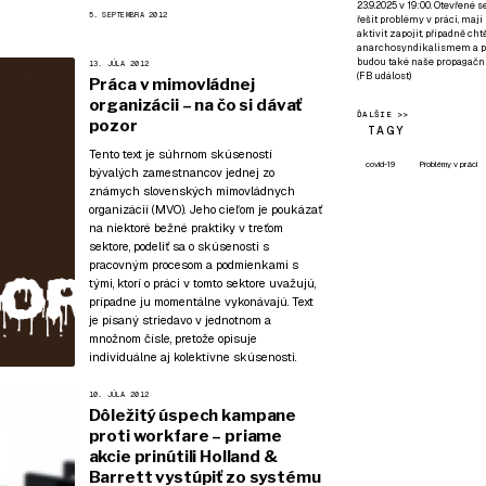
23.9.2025 v 19:00. Otevřené 
5. SEPTEMBRA 2012
řešit problémy v práci, mají
aktivit zapojit, případně ch
anarchosyndikalismem a poz
budou také naše propagační
13. JÚLA 2012
(
FB událost
)
Práca v mimovládnej
organizácii – na čo si dávať
ĎALŠIE >>
pozor
TAGY
Tento text je súhrnom skúseností
covid-19
Problémy v práci
bývalých zamestnancov jednej zo
známych slovenských mimovládnych
organizácií (MVO). Jeho cieľom je poukázať
na niektoré bežné praktiky v treťom
sektore, podeliť sa o skúsenosti s
pracovným procesom a podmienkami s
tými, ktorí o práci v tomto sektore uvažujú,
prípadne ju momentálne vykonávajú. Text
je písaný striedavo v jednotnom a
množnom čísle, pretože opisuje
individuálne aj kolektívne skúsenosti.
10. JÚLA 2012
Dôležitý úspech kampane
proti workfare – priame
akcie prinútili Holland &
Barrett vystúpiť zo systému