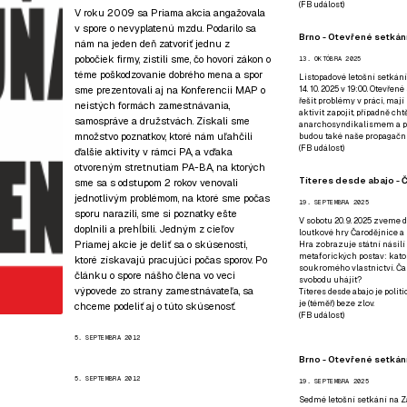
(
FB událost
)
V roku 2009 sa Priama akcia angažovala
v spore o nevyplatenú mzdu. Podarilo sa
Brno - Otevřené setkání
nám na jeden deň zatvoriť jednu z
pobočiek firmy, zistili sme, čo hovorí zákon o
13. OKTÓBRA 2025
téme poškodzovanie dobrého mena a spor
Listopadové letošní setkání
sme prezentovali aj na
Konferencii MAP o
14. 10. 2025 v 19:00. Otevřen
řešit problémy v práci, mají
neistých formách zamestnávania,
aktivit zapojit, případně ch
samospráve a družstvách
. Získali sme
anarchosyndikalismem a poz
množstvo poznatkov, ktoré nám uľahčili
budou také naše propagační
(
FB událost
)
ďalšie aktivity v rámci PA, a vďaka
otvoreným stretnutiam PA-BA
, na ktorých
Títeres desde abajo - Č
sme sa s odstupom 2 rokov venovali
jednotlivým problémom, na ktoré sme počas
19. SEPTEMBRA 2025
sporu narazili, sme si poznatky ešte
V sobotu 20. 9. 2025 zveme d
doplnili a prehĺbili. Jedným z cieľov
loutkové hry Čarodějnice a 
Priamej akcie je deliť sa o skúsenosti,
Hra zobrazuje státní násilí
metaforických postav: katol
ktoré získavajú pracujúci počas sporov. Po
soukromého vlastnictví. Čar
článku
o spore nášho člena vo veci
svobodu uhájit?
výpovede zo strany zamestnávateľa
, sa
Títeres desde abajo je poli
je (téměř) beze zlov.
chceme podeliť aj o túto skúsenosť.
(
FB událost
)
5. SEPTEMBRA 2012
Brno - Otevřené setkán
5. SEPTEMBRA 2012
19. SEPTEMBRA 2025
Sedmé letošní setkání na Z