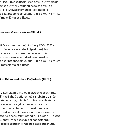
ní jsou určené lidem, kteří chtějí aktivněřešit
y na aktivity v regionu nebo se chtějí do
tějí diskutovat o tématech spojených s
nat podobně smýšlející lidi z okolí. Na místě
 materiály a publikace.
 svazu Priama akcia (28. 4.)
i Ocásci se uskuteční v úterý 28.04. 2026 v
 určené lidem, kteří chtějí aktivně řešit
y na aktivity v regionu nebo se chtějí do
tějí diskutovat o tématech spojených s
nat podobně smýšlející lidi z okolí. Na místě
 materiály a publikace.
zu Priama akcia v Košiciach (18.3.)
a v Košiciach uskutoční otvorené stretnutie.
í, ktorí chcú aktívne riešiť problémy v práci
platené mzdy), prispieť do diskusie vlastnou
alebo sa zapojiť do prebiehajúcich a
 iného sa budeme rozprávať napríklad o
rípadoch problémov v práci, a o plánovaných
de. Ak chceš prísť, kontaktuj nás cez
FB
alebo
up.net). Prípadne
vyplň aj náš dotazník
.
odrobnostiach o mieste a čase stretnutia.