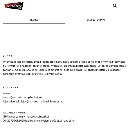
ČLÁNKY
ĎALŠIE SPRÁVY
O NÁS
Priama akcia je solidárny zväz pracujúcich, ktorý sa sústreďuje na riešenie problémov na pracovisku
a v komunite, a na organizovanie solidárnych akcií za práva a požiadavky pracujúcich na Slovensku aj v
zahraničí. Od roku 2000 je sekciou Medzinárodnej asociácie pracujúcich (MAP), ktorá v súčasnosti
združuje zväzy a skupiny z vyše 20 krajín sveta.
KONTAKTY
E-MAIL
zvazpa(zavináč)riseup(bodka)net
is(at)priamaakcia(dot)sk - International Secretariat
TELEFONICKÝ KONTAKT
(SMS alebo odkaz v hlasovej schránke):
00420 735 082 065 (platby ako pri volaní do Českej republiky)