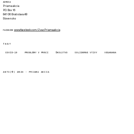
ADRESA
Priama akcia
P.O. Box 16
841 06 Bratislava 48
Slovensko
www.facebook.com/Zvaz.Priama.akcia
FACEBOOK
TAGY
COVID-19
PROBLÉMY V PRÁCI
ŠKOLSTVO
SOLIDÁRNE VÝZVY
VEGANANA
ANTI(©) 2024 -
PRIAMA AKCIA