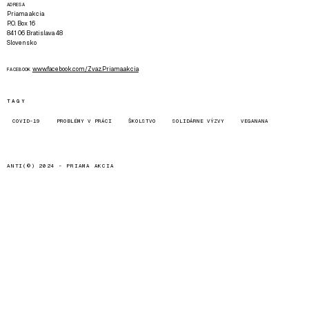
ADRESA
Priama akcia
P.O. Box 16
841 06 Bratislava 48
Slovensko
www.facebook.com/Zvaz.Priama.akcia
FACEBOOK
TAGY
COVID-19
PROBLÉMY V PRÁCI
ŠKOLSTVO
SOLIDÁRNE VÝZVY
VEGANANA
ANTI(©) 2024 -
PRIAMA AKCIA