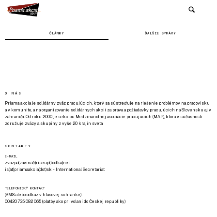
ČLÁNKY
ĎALŠIE SPRÁVY
O NÁS
Priama akcia je solidárny zväz pracujúcich, ktorý sa sústreďuje na riešenie problémov na pracovisku
a v komunite, a na organizovanie solidárnych akcií za práva a požiadavky pracujúcich na Slovensku aj v
zahraničí. Od roku 2000 je sekciou Medzinárodnej asociácie pracujúcich (MAP), ktorá v súčasnosti
združuje zväzy a skupiny z vyše 20 krajín sveta.
KONTAKTY
E-MAIL
zvazpa(zavináč)riseup(bodka)net
is(at)priamaakcia(dot)sk - International Secretariat
TELEFONICKÝ KONTAKT
(SMS alebo odkaz v hlasovej schránke):
00420 735 082 065 (platby ako pri volaní do Českej republiky)