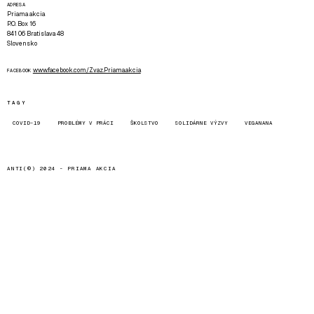
ADRESA
Priama akcia
P.O. Box 16
841 06 Bratislava 48
Slovensko
www.facebook.com/Zvaz.Priama.akcia
FACEBOOK
TAGY
COVID-19
PROBLÉMY V PRÁCI
ŠKOLSTVO
SOLIDÁRNE VÝZVY
VEGANANA
ANTI(©) 2024 -
PRIAMA AKCIA