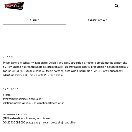
ČLÁNKY
ĎALŠIE SPRÁVY
O NÁS
Priama akcia je solidárny zväz pracujúcich, ktorý sa sústreďuje na riešenie problémov na pracovisku
a v komunite, a na organizovanie solidárnych akcií za práva a požiadavky pracujúcich na Slovensku aj v
zahraničí. Od roku 2000 je sekciou Medzinárodnej asociácie pracujúcich (MAP), ktorá v súčasnosti
združuje zväzy a skupiny z vyše 20 krajín sveta.
KONTAKTY
E-MAIL
zvazpa(zavináč)riseup(bodka)net
is(at)priamaakcia(dot)sk - International Secretariat
TELEFONICKÝ KONTAKT
(SMS alebo odkaz v hlasovej schránke):
00420 735 082 065 (platby ako pri volaní do Českej republiky)