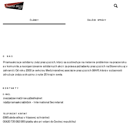
ČLÁNKY
ĎALŠIE SPRÁVY
O NÁS
Priama akcia je solidárny zväz pracujúcich, ktorý sa sústreďuje na riešenie problémov na pracovisku
a v komunite, a na organizovanie solidárnych akcií za práva a požiadavky pracujúcich na Slovensku aj v
zahraničí. Od roku 2000 je sekciou Medzinárodnej asociácie pracujúcich (MAP), ktorá v súčasnosti
združuje zväzy a skupiny z vyše 20 krajín sveta.
KONTAKTY
E-MAIL
zvazpa(zavináč)riseup(bodka)net
is(at)priamaakcia(dot)sk - International Secretariat
TELEFONICKÝ KONTAKT
(SMS alebo odkaz v hlasovej schránke):
00420 735 082 065 (platby ako pri volaní do Českej republiky)