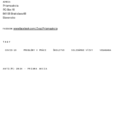
ADRESA
Priama akcia
P.O. Box 16
841 06 Bratislava 48
Slovensko
www.facebook.com/Zvaz.Priama.akcia
FACEBOOK
TAGY
COVID-19
PROBLÉMY V PRÁCI
ŠKOLSTVO
SOLIDÁRNE VÝZVY
VEGANANA
ANTI(©) 2024 -
PRIAMA AKCIA