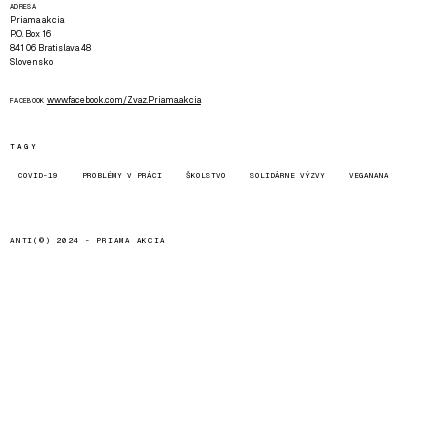
ADRESA
Priama akcia
P.O. Box 16
841 06 Bratislava 48
Slovensko
www.facebook.com/Zvaz.Priama.akcia
FACEBOOK
TAGY
COVID-19
PROBLÉMY V PRÁCI
ŠKOLSTVO
SOLIDÁRNE VÝZVY
VEGANANA
ANTI(©) 2024 -
PRIAMA AKCIA