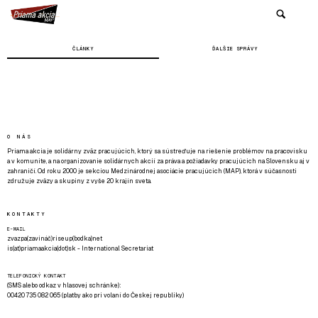
ČLÁNKY
ĎALŠIE SPRÁVY
O NÁS
Priama akcia je solidárny zväz pracujúcich, ktorý sa sústreďuje na riešenie problémov na pracovisku
a v komunite, a na organizovanie solidárnych akcií za práva a požiadavky pracujúcich na Slovensku aj v
zahraničí. Od roku 2000 je sekciou Medzinárodnej asociácie pracujúcich (MAP), ktorá v súčasnosti
združuje zväzy a skupiny z vyše 20 krajín sveta.
KONTAKTY
E-MAIL
zvazpa(zavináč)riseup(bodka)net
is(at)priamaakcia(dot)sk - International Secretariat
TELEFONICKÝ KONTAKT
(SMS alebo odkaz v hlasovej schránke):
00420 735 082 065 (platby ako pri volaní do Českej republiky)