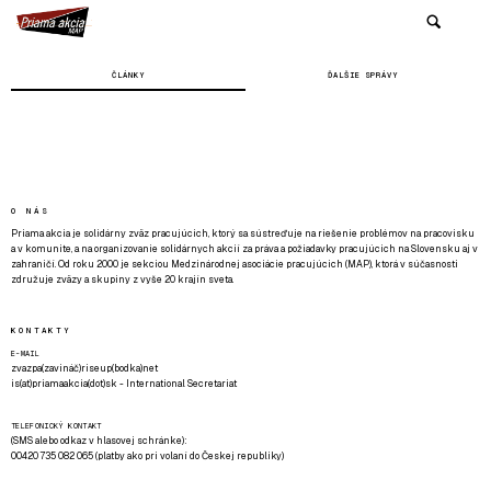
ČLÁNKY
ĎALŠIE SPRÁVY
O NÁS
Priama akcia je solidárny zväz pracujúcich, ktorý sa sústreďuje na riešenie problémov na pracovisku
a v komunite, a na organizovanie solidárnych akcií za práva a požiadavky pracujúcich na Slovensku aj v
zahraničí. Od roku 2000 je sekciou Medzinárodnej asociácie pracujúcich (MAP), ktorá v súčasnosti
združuje zväzy a skupiny z vyše 20 krajín sveta.
KONTAKTY
E-MAIL
zvazpa(zavináč)riseup(bodka)net
is(at)priamaakcia(dot)sk - International Secretariat
TELEFONICKÝ KONTAKT
(SMS alebo odkaz v hlasovej schránke):
00420 735 082 065 (platby ako pri volaní do Českej republiky)