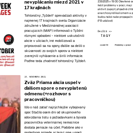
nevyplácaniu miezd 2021 v
23.9.2025 v 19:00. Otevřené 
řešit problémy v práci, mají
17 krajinách
aktivit zapojit, případně ch
anarchosyndikalismem a poz
Tohtoročný „Týždeň“ sprevádzali aktivity v
budou také naše propagační
najmenej 17 krajinách sveta. Organizácie
(
FB událost
)
združené v Medzinárodnej asociácii
pracujúcich (MAP) informovali o Týždni
ĎALŠIE >>
rôznymi spôsobmi - niektoré uskutočnili
TAGY
akcie v uliciach, iné mobilizovali a
covid-19
Problémy v práci
pripravovali sa na spory, ďalšie sa delili o
skúsenosti zo svojich sporov a niektoré
zverejnili
vyhlásenie
a šírili informácie.
Poďme teda zhodnotiť tohtoročný Týždeň.
15. NOVEMBRA 2021
Zväz Priama akcia uspel v
ďalšom spore o nevyplatenú
odmenu (+rozhovor s
pracovníčkou)
Išlo o náš zatiaľ najrýchlejšie vybojovaný
spor. Stačilo osem dní od skupinového
odovzdania listu s požiadavkami a bývalá
pracovníčka veterinárnej nemocnice
dostala peniaze na účet.
Podobne ako v
poslednom prípade
, aj teraz sme uspeli