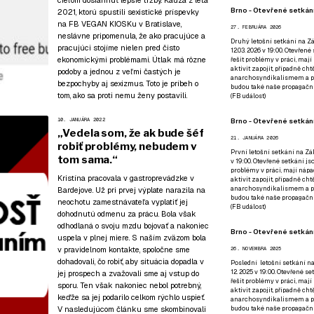
cieľom dosiahnuť lepšie tržby. Kauza z leta
Brno - Otevřené setkání
2021, ktorú spustili sexistické príspevky
na FB VEGAN KIOSKu v Bratislave,
27. FEBRUÁRA 2026
neslávne pripomenula, že ako pracujúce a
Druhý letošní setkání na Zá
pracujúci stojíme nielen pred čisto
12.03. 2026 v 19:00. Otevřen
ekonomickými problémami. Útlak má rôzne
řešit problémy v práci, mají
aktivit zapojit, případně ch
podoby a jednou z veľmi častých je
anarchosyndikalismem a poz
bezpochyby aj sexizmus. Toto je príbeh o
budou také naše propagační
tom, ako sa proti nemu ženy postavili.
(
FB událost
)
Brno - Otevřené setkání
10. JANUÁRA 2022
„Vedela som, že ak bude šéf
21. JANUÁRA 2026
robiť problémy, nebudem v
První letošní setkání na Zák
tom sama.“
v 19:00. Otevřené setkání js
problémy v práci, mají nápad
Kristína pracovala v gastroprevádzke v
aktivit zapojit, případně ch
anarchosyndikalismem a poz
Bardejove. Už pri prvej výplate narazila na
budou také naše propagační
neochotu zamestnávateľa vyplatiť jej
(
FB událost
)
dohodnutú odmenu za prácu. Bola však
odhodlaná o svoju mzdu bojovať a nakoniec
Brno - Otevřené setkání
uspela v plnej miere. S naším zväzom bola
v pravidelnom kontakte, spoločne sme
26. NOVEMBRA 2025
dohadovali, čo robiť, aby situácia dopadla v
Poslední letošní setkání na
12. 2025 v 19:00. Otevřené s
jej prospech a zvažovali sme aj vstup do
řešit problémy v práci, mají
sporu. Ten však nakoniec nebol potrebný,
aktivit zapojit, případně ch
keďže sa jej podarilo celkom rýchlo uspieť.
anarchosyndikalismem a poz
V nasledujúcom článku sme skombinovali
budou také naše propagační