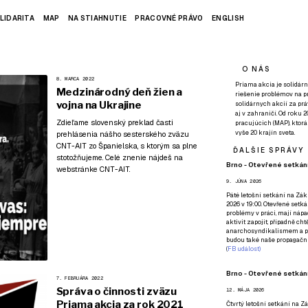
LIDARITA
MAP
NA STIAHNUTIE
PRACOVNÉ PRÁVO
ENGLISH
O NÁS
8. MARCA 2022
Priama akcia je solidárn
Medzinárodný deň žien a
riešenie problémov na p
vojna na Ukrajine
solidárnych akcií za pr
aj v zahraničí. Od roku 
Zdieľame slovenský preklad časti
pracujúcich (MAP), ktor
vyše 20 krajín sveta.
prehlásenia nášho sesterského zväzu
CNT-AIT zo Španielska, s ktorým sa plne
ĎALŠIE SPRÁVY
stotožňujeme. Celé znenie nájdeš
na
Brno - Otevřené setkání
webstránke CNT-AIT
.
9. JÚNA 2026
Páté
letošní setkání na Zákl
2026 v 19:00. Otevřené setká
problémy v práci, mají nápad
aktivit zapojit, případně ch
anarchosyndikalismem a poz
budou také naše propagační
(
FB událost
)
Brno - Otevřené setkání
7. FEBRUÁRA 2022
Správa o činnosti zväzu
12. MÁJA 2026
Priama akcia za rok 2021
Čtvrtý
letošní setkání na Zák