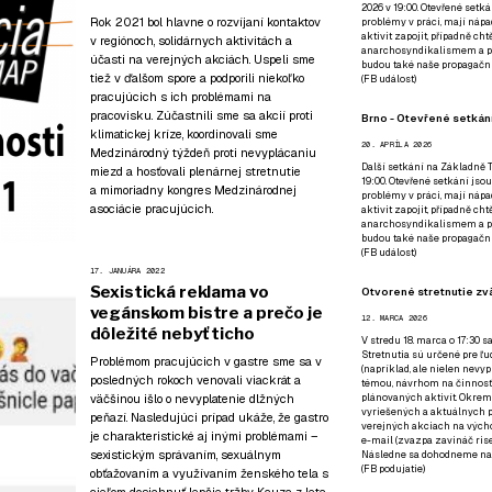
2026 v 19:00. Otevřené setká
Rok 2021 bol hlavne o rozvíjaní kontaktov
problémy v práci, mají nápad
aktivit zapojit, případně ch
v regiónoch, solidárnych aktivitách a
anarchosyndikalismem a poz
účasti na verejných akciách. Uspeli sme
budou také naše propagační
tiež v ďalšom spore a podporili niekoľko
(
FB událost
)
pracujúcich s ich problémami na
pracovisku. Zúčastnili sme sa akcií proti
Brno - Otevřené setkání
klimatickej kríze, koordinovali sme
20. APRÍLA 2026
Medzinárodný týždeň proti nevyplácaniu
Další setkání na Základně Tř
miezd a hosťovali plenárnej stretnutie
19:00. Otevřené setkání jsou
a mimoriadny kongres Medzinárodnej
problémy v práci, mají nápad
asociácie pracujúcich.
aktivit zapojit, případně ch
anarchosyndikalismem a poz
budou také naše propagační
(
FB událost
)
17. JANUÁRA 2022
Sexistická reklama vo
Otvorené stretnutie zvä
vegánskom bistre a prečo je
12. MARCA 2026
dôležité nebyť ticho
V stredu 18. marca o 17:30 s
Stretnutia sú určené pre ľud
Problémom pracujúcich v gastre sme sa v
(napríklad, ale nielen nevy
posledných rokoch venovali viackrát a
témou, návrhom na činnosť 
väčšinou išlo o nevyplatenie dlžných
plánovaných aktivít. Okrem
vyriešených a aktuálnych p
peňazí. Nasledujúci prípad ukáže, že gastro
verejných akciach na výcho
je charakteristické aj inými problémami –
e-mail (zvazpa zavináč rise
sexistickým správaním, sexuálnym
Následne sa dohodneme na p
(
FB podujatie
)
obťažovaním a využívaním ženského tela s