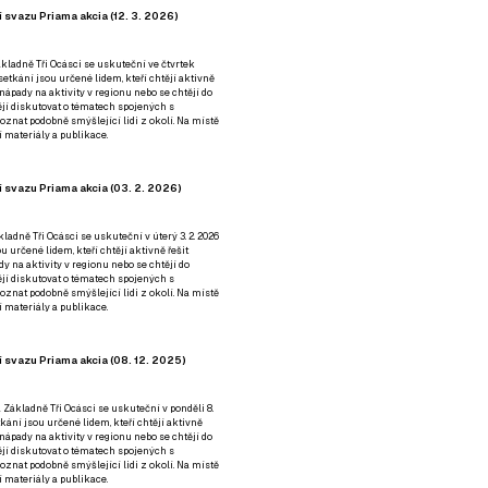
 svazu Priama akcia (12. 3. 2026)
kladně Tři Ocásci se uskuteční ve čtvrtek
é setkání jsou určené lidem, kteří chtějí aktivně
 nápady na aktivity v regionu nebo se chtějí do
tějí diskutovat o tématech spojených s
nat podobně smýšlející lidi z okolí. Na místě
 materiály a publikace.
 svazu Priama akcia (03. 2. 2026)
ladně Tři Ocásci se uskuteční v úterý 3. 2. 2026
ou určené lidem, kteří chtějí aktivně řešit
y na aktivity v regionu nebo se chtějí do
tějí diskutovat o tématech spojených s
nat podobně smýšlející lidi z okolí. Na místě
 materiály a publikace.
 svazu Priama akcia (08. 12. 2025)
 Základně Tři Ocásci se uskuteční v ponděli 8.
etkání jsou určené lidem, kteří chtějí aktivně
 nápady na aktivity v regionu nebo se chtějí do
tějí diskutovat o tématech spojených s
nat podobně smýšlející lidi z okolí. Na místě
 materiály a publikace.