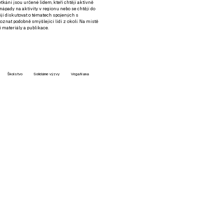
setkání jsou určené lidem, kteří chtějí aktivně
 nápady na aktivity v regionu nebo se chtějí do
tějí diskutovat o tématech spojených s
nat podobně smýšlející lidi z okolí. Na místě
 materiály a publikace.
Školstvo
Solidárne výzvy
VegaNana