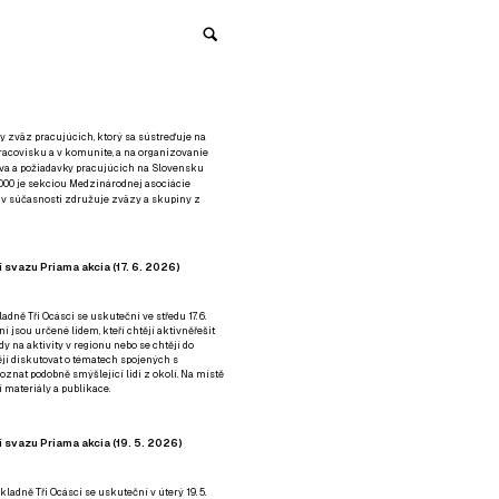
y zväz pracujúcich, ktorý sa sústreďuje na
racovisku a v komunite, a na organizovanie
áva a požiadavky pracujúcich na Slovensku
2000 je sekciou Medzinárodnej asociácie
á v súčasnosti združuje zväzy a skupiny z
 svazu Priama akcia (17. 6. 2026)
adně Tři Ocásci se uskuteční ve středu 17. 6.
ní jsou určené lidem, kteří chtějí aktivněřešit
y na aktivity v regionu nebo se chtějí do
tějí diskutovat o tématech spojených s
nat podobně smýšlející lidi z okolí. Na místě
 materiály a publikace.
 svazu Priama akcia (19. 5. 2026)
ladně Tři Ocásci se uskuteční v úterý 19. 5.