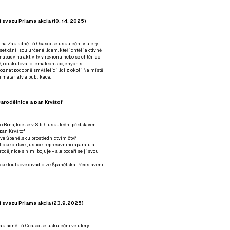
 svazu Priama akcia (10. 14. 2025)
 na Základně Tři Ocásci se uskuteční v úterý
é setkání jsou určené lidem, kteří chtějí aktivně
 nápady na aktivity v regionu nebo se chtějí do
tějí diskutovat o tématech spojených s
nat podobně smýšlející lidi z okolí. Na místě
 materiály a publikace.
arodějnice a pan Kryštof
o Brna, kde se v Sibiři uskuteční představení
pan Kryštof.
 ve Španělsku prostřednictvím čtyř
ické církve, justice, represivního aparátu a
odějnice s nimi bojuje – ale podaří se jí svou
tické loutkové divadlo ze Španělska. Představení
í svazu Priama akcia (23.9.2025)
ákladně Tři Ocásci se uskuteční ve uterý