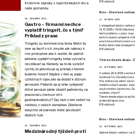
(
FB událost
)
Kristínine zápisky z najkritickejších dní a
naše poznámky.
Brno - Otevřené setkání
28. DECEMBRA 2021
13. OKTÓBRA 2025
Gastro – firma mi nechce
Listopadové letošní setkání
vyplatiť tringelt, čo s tým?
14. 10. 2025 v 19:00. Otevřen
řešit problémy v práci, mají
Príklad z praxe
aktivit zapojit, případně ch
anarchosyndikalismem a poz
Tringelty sú kontroverzná téma. Mohli by
budou také naše propagační
sme sa baviť o ich zmysle, ale nateraz k
(
FB událost
)
nim pristúpime ako k realite. Ak podnik
odmieta vyplatiť tringelty, treba vytrvať a
Títeres desde abajo - Č
nevzdávať sa. Niekedy sa to dá vyriešiť
19. SEPTEMBRA 2025
rýchlo, čo potvrdzuje aj príklad, o ktorom
V sobotu 20. 9. 2025 zveme d
budeme hovoriť. Nájdeš v ňom aj zopár
loutkové hry Čarodějnice a 
užitočných tipov, ako sa dostať k dlžným
Hra zobrazuje státní násilí
peniazom. Podarilo sa aj tebe vybojovať
metaforických postav: katol
soukromého vlastnictví. Čar
dlžné peniaze alebo zlepšiť podmienky na
svobodu uhájit?
pracovisku (nemusí ísť o
Títeres desde abajo je poli
gastroprevádzku)? Daj nám o tom vedieť
na
je (téměř) beze zlov.
niektorý z našich kontaktov
. Zdieľanie
(
FB událost
)
takýchto skúseností môže povzbudiť
ďalších ľudí.
Brno - Otevřené setkán
22. NOVEMBRA 2021
19. SEPTEMBRA 2025
Medzinárodný týždeň proti
Sedmé letošní setkání na Z