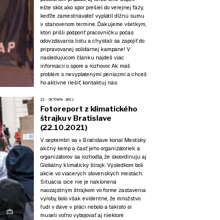
ešte skôr, ako spor prešiel do verejnej fázy,
keďže zamestnávateľ vyplatil dlžnú sumu
v stanovenom termíne. Ďakujeme všetkým,
ktorí prišli podporiť pracovníčku počas
odovzdávania listu a chystali sa zapojiť do
pripravovanej solidárnej kampane! V
nasledujúcom článku nájdeš viac
informácií o spore a rozhovor. Ak máš
problém s nevyplatenými peniazmi a chceš
ho aktívne riešiť, kontaktuj nás.
23. OKTÓBRA 2021
Fotoreport z klimatického
štrajku v Bratislave
(22.10.2021)
V septembri sa v Bratislave konal Mestský
akčný kemp a časť jeho organizátoriek a
organizátorov sa rozhodla, že skoordinujú aj
Globálny klimatický štrajk. Výsledkom boli
akcie vo viacerých slovenských mestách.
Situácia síce nie je naklonená
naozajstným štrajkom vo forme zastavenia
výroby, bolo však evidentné, že množstvo
ľudí v dave v práci nebolo a takisto si
museli voľno vybojovať aj niektoré