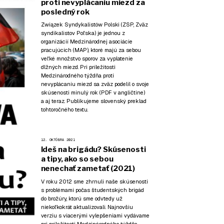
proti nevyplácaniu miezd za
posledný rok
Związek Syndykalistów Polski (ZSP, Zväz
syndikalistov Poľska) je jednou z
organizácií Medzinárodnej asociácie
pracujúcich (MAP), ktoré majú za sebou
veľké množstvo sporov za vyplatenie
dlžných miezd. Pri príležitosti
Medzinárodného týždňa proti
nevyplácaniu miezd sa zväz podelil o svoje
skúsenosti minulý rok (
PDF v angličtine
)
a aj teraz. Publikujeme slovenský preklad
tohtoročného textu.
12. OKTÓBRA 2021
Ideš na brigádu? Skúsenosti
a tipy, ako so sebou
nenechať zametať (2021)
V roku 2012 sme zhrnuli naše skúsenosti
s problémami počas študentských brigád
do brožúry, ktorú sme odvtedy už
niekoľkokrát aktualizovali. Najnovšiu
verziu s viacerými vylepšeniami vydávame
pri príležitosti
Medzinárodného týždňa