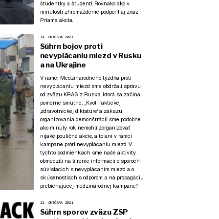
študentky a študenti. Rovnako ako v
minulosti zhromaždenie podporil aj zväz
Priama akcia.
14. OKTÓBRA 2021
Súhrn bojov proti
nevyplácaniu miezd v Rusku
a na Ukrajine
V rámci Medzinárodného týždňa proti
nevyplácaniu miezd sme obdržali správu
od zväzu KRAS z Ruska, ktorá sa začína
pomerne smutne: „Kvôli faktickej
‚zdravotníckej diktatúre‘ a zákazu
organizovania demonštrácií sme podobne
ako minulý rok nemohli zorganizovať
nijaké pouličné akcie, a to ani v rámci
kampane proti nevyplácaniu miezd. V
týchto podmienkach sme naše aktivity
obmedzili na šírenie informácií o sporoch
súvisiacich s nevyplácaním miezd a o
skúsenostiach s odporom, a na propagáciu
prebiehajúcej medzinárodnej kampane.“
13. OKTÓBRA 2021
Súhrn sporov zväzu ZSP