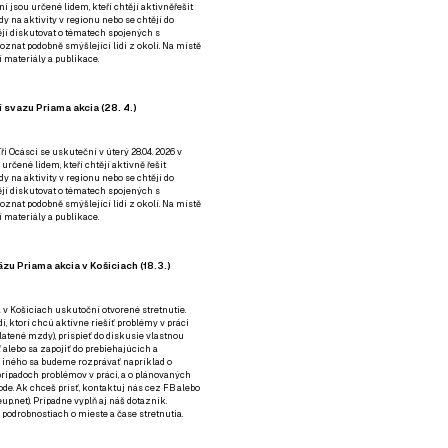
ní jsou určené lidem, kteří chtějí aktivněřešit
y na aktivity v regionu nebo se chtějí do
tějí diskutovat o tématech spojených s
nat podobně smýšlející lidi z okolí. Na místě
 materiály a publikace.
 svazu Priama akcia (28. 4.)
i Ocásci se uskuteční v úterý 28.04. 2026 v
 určené lidem, kteří chtějí aktivně řešit
y na aktivity v regionu nebo se chtějí do
tějí diskutovat o tématech spojených s
nat podobně smýšlející lidi z okolí. Na místě
 materiály a publikace.
zu Priama akcia v Košiciach (18.3.)
a v Košiciach uskutoční otvorené stretnutie.
í, ktorí chcú aktívne riešiť problémy v práci
platené mzdy), prispieť do diskusie vlastnou
alebo sa zapojiť do prebiehajúcich a
 iného sa budeme rozprávať napríklad o
rípadoch problémov v práci, a o plánovaných
de. Ak chceš prísť, kontaktuj nás cez
FB
alebo
up.net). Prípadne
vyplň aj náš dotazník
.
odrobnostiach o mieste a čase stretnutia.