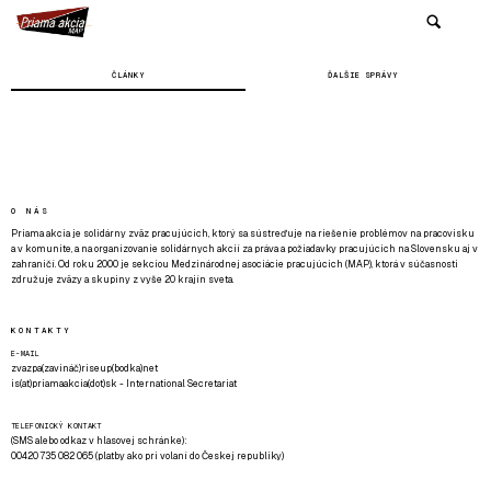
ČLÁNKY
ĎALŠIE SPRÁVY
O NÁS
Priama akcia je solidárny zväz pracujúcich, ktorý sa sústreďuje na riešenie problémov na pracovisku
a v komunite, a na organizovanie solidárnych akcií za práva a požiadavky pracujúcich na Slovensku aj v
zahraničí. Od roku 2000 je sekciou Medzinárodnej asociácie pracujúcich (MAP), ktorá v súčasnosti
združuje zväzy a skupiny z vyše 20 krajín sveta.
KONTAKTY
E-MAIL
zvazpa(zavináč)riseup(bodka)net
is(at)priamaakcia(dot)sk - International Secretariat
TELEFONICKÝ KONTAKT
(SMS alebo odkaz v hlasovej schránke):
00420 735 082 065 (platby ako pri volaní do Českej republiky)