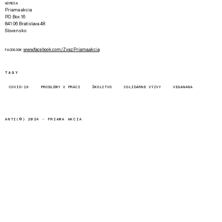
ADRESA
Priama akcia
P.O. Box 16
841 06 Bratislava 48
Slovensko
www.facebook.com/Zvaz.Priama.akcia
FACEBOOK
TAGY
COVID-19
PROBLÉMY V PRÁCI
ŠKOLSTVO
SOLIDÁRNE VÝZVY
VEGANANA
ANTI(©) 2024 -
PRIAMA AKCIA