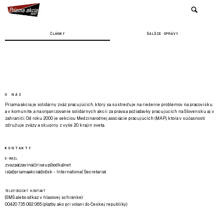
ČLÁNKY
ĎALŠIE SPRÁVY
O NÁS
Priama akcia je solidárny zväz pracujúcich, ktorý sa sústreďuje na riešenie problémov na pracovisku
a v komunite, a na organizovanie solidárnych akcií za práva a požiadavky pracujúcich na Slovensku aj v
zahraničí. Od roku 2000 je sekciou Medzinárodnej asociácie pracujúcich (MAP), ktorá v súčasnosti
združuje zväzy a skupiny z vyše 20 krajín sveta.
KONTAKTY
E-MAIL
zvazpa(zavináč)riseup(bodka)net
is(at)priamaakcia(dot)sk - International Secretariat
TELEFONICKÝ KONTAKT
(SMS alebo odkaz v hlasovej schránke):
00420 735 082 065 (platby ako pri volaní do Českej republiky)