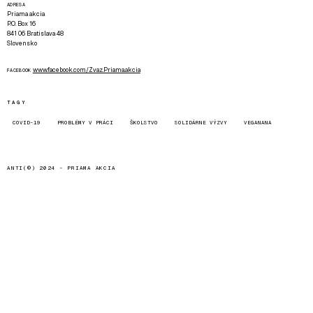
ADRESA
Priama akcia
P.O. Box 16
841 06 Bratislava 48
Slovensko
www.facebook.com/Zvaz.Priama.akcia
FACEBOOK
TAGY
COVID-19
PROBLÉMY V PRÁCI
ŠKOLSTVO
SOLIDÁRNE VÝZVY
VEGANANA
ANTI(©) 2024 -
PRIAMA AKCIA