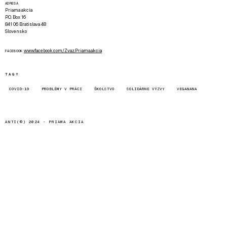
ADRESA
Priama akcia
P.O. Box 16
841 06 Bratislava 48
Slovensko
www.facebook.com/Zvaz.Priama.akcia
FACEBOOK
TAGY
COVID-19
PROBLÉMY V PRÁCI
ŠKOLSTVO
SOLIDÁRNE VÝZVY
VEGANANA
ANTI(©) 2024 -
PRIAMA AKCIA