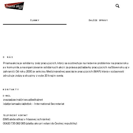
ČLÁNKY
ĎALŠIE SPRÁVY
O NÁS
Priama akcia je solidárny zväz pracujúcich, ktorý sa sústreďuje na riešenie problémov na pracovisku
a v komunite, a na organizovanie solidárnych akcií za práva a požiadavky pracujúcich na Slovensku aj v
zahraničí. Od roku 2000 je sekciou Medzinárodnej asociácie pracujúcich (MAP), ktorá v súčasnosti
združuje zväzy a skupiny z vyše 20 krajín sveta.
KONTAKTY
E-MAIL
zvazpa(zavináč)riseup(bodka)net
is(at)priamaakcia(dot)sk - International Secretariat
TELEFONICKÝ KONTAKT
(SMS alebo odkaz v hlasovej schránke):
00420 735 082 065 (platby ako pri volaní do Českej republiky)