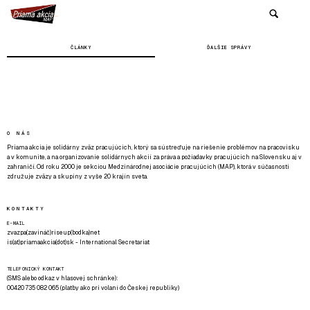
ČLÁNKY
ĎALŠIE SPRÁVY
O NÁS
Priama akcia je solidárny zväz pracujúcich, ktorý sa sústreďuje na riešenie problémov na pracovisku
a v komunite, a na organizovanie solidárnych akcií za práva a požiadavky pracujúcich na Slovensku aj v
zahraničí. Od roku 2000 je sekciou Medzinárodnej asociácie pracujúcich (MAP), ktorá v súčasnosti
združuje zväzy a skupiny z vyše 20 krajín sveta.
KONTAKTY
E-MAIL
zvazpa(zavináč)riseup(bodka)net
is(at)priamaakcia(dot)sk - International Secretariat
TELEFONICKÝ KONTAKT
(SMS alebo odkaz v hlasovej schránke):
00420 735 082 065 (platby ako pri volaní do Českej republiky)