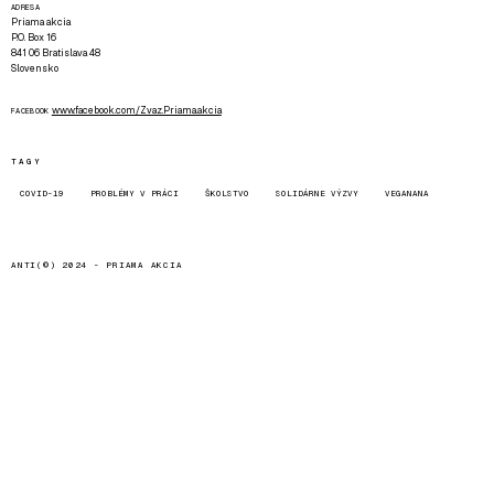
ADRESA
Priama akcia
P.O. Box 16
841 06 Bratislava 48
Slovensko
www.facebook.com/Zvaz.Priama.akcia
FACEBOOK
TAGY
COVID-19
PROBLÉMY V PRÁCI
ŠKOLSTVO
SOLIDÁRNE VÝZVY
VEGANANA
ANTI(©) 2024 -
PRIAMA AKCIA