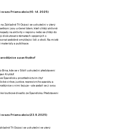
 svazu Priama akcia (10. 14. 2025)
 na Základně Tři Ocásci se uskuteční v úterý
é setkání jsou určené lidem, kteří chtějí aktivně
 nápady na aktivity v regionu nebo se chtějí do
tějí diskutovat o tématech spojených s
nat podobně smýšlející lidi z okolí. Na místě
 materiály a publikace.
arodějnice a pan Kryštof
o Brna, kde se v Sibiři uskuteční představení
pan Kryštof.
 ve Španělsku prostřednictvím čtyř
ické církve, justice, represivního aparátu a
odějnice s nimi bojuje – ale podaří se jí svou
tické loutkové divadlo ze Španělska. Představení
í svazu Priama akcia (23.9.2025)
ákladně Tři Ocásci se uskuteční ve uterý