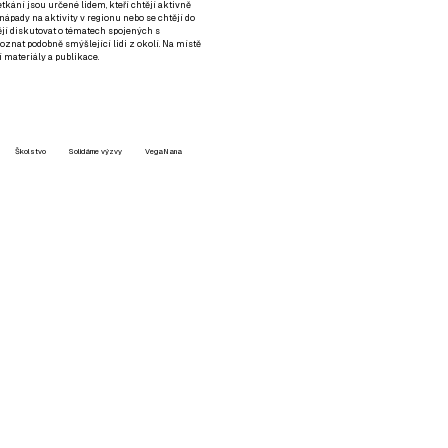
setkání jsou určené lidem, kteří chtějí aktivně
 nápady na aktivity v regionu nebo se chtějí do
tějí diskutovat o tématech spojených s
nat podobně smýšlející lidi z okolí. Na místě
 materiály a publikace.
Školstvo
Solidárne výzvy
VegaNana