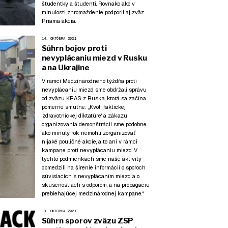
študentky a študenti. Rovnako ako v
minulosti zhromaždenie podporil aj zväz
Priama akcia.
14. OKTÓBRA 2021
Súhrn bojov proti
nevyplácaniu miezd v Rusku
a na Ukrajine
V rámci Medzinárodného týždňa proti
nevyplácaniu miezd sme obdržali správu
od zväzu KRAS z Ruska, ktorá sa začína
pomerne smutne: „Kvôli faktickej
‚zdravotníckej diktatúre‘ a zákazu
organizovania demonštrácií sme podobne
ako minulý rok nemohli zorganizovať
nijaké pouličné akcie, a to ani v rámci
kampane proti nevyplácaniu miezd. V
týchto podmienkach sme naše aktivity
obmedzili na šírenie informácií o sporoch
súvisiacich s nevyplácaním miezd a o
skúsenostiach s odporom, a na propagáciu
prebiehajúcej medzinárodnej kampane.“
13. OKTÓBRA 2021
Súhrn sporov zväzu ZSP