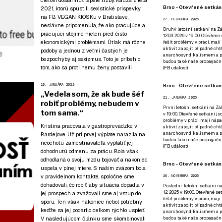
cieľom dosiahnuť lepšie tržby. Kauza z leta
Brno - Otevřené setkání
2021, ktorú spustili sexistické príspevky
na FB VEGAN KIOSKu v Bratislave,
27. FEBRUÁRA 2026
neslávne pripomenula, že ako pracujúce a
Druhý letošní setkání na Zá
pracujúci stojíme nielen pred čisto
12.03. 2026 v 19:00. Otevřen
ekonomickými problémami. Útlak má rôzne
řešit problémy v práci, mají
aktivit zapojit, případně ch
podoby a jednou z veľmi častých je
anarchosyndikalismem a poz
bezpochyby aj sexizmus. Toto je príbeh o
budou také naše propagační
tom, ako sa proti nemu ženy postavili.
(
FB událost
)
Brno - Otevřené setkání
10. JANUÁRA 2022
„Vedela som, že ak bude šéf
21. JANUÁRA 2026
robiť problémy, nebudem v
První letošní setkání na Zák
tom sama.“
v 19:00. Otevřené setkání js
problémy v práci, mají nápad
Kristína pracovala v gastroprevádzke v
aktivit zapojit, případně ch
anarchosyndikalismem a poz
Bardejove. Už pri prvej výplate narazila na
budou také naše propagační
neochotu zamestnávateľa vyplatiť jej
(
FB událost
)
dohodnutú odmenu za prácu. Bola však
odhodlaná o svoju mzdu bojovať a nakoniec
Brno - Otevřené setkání
uspela v plnej miere. S naším zväzom bola
v pravidelnom kontakte, spoločne sme
26. NOVEMBRA 2025
dohadovali, čo robiť, aby situácia dopadla v
Poslední letošní setkání na
12. 2025 v 19:00. Otevřené s
jej prospech a zvažovali sme aj vstup do
řešit problémy v práci, mají
sporu. Ten však nakoniec nebol potrebný,
aktivit zapojit, případně ch
keďže sa jej podarilo celkom rýchlo uspieť.
anarchosyndikalismem a poz
V nasledujúcom článku sme skombinovali
budou také naše propagační