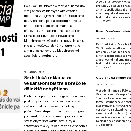
2026 v 19:00. Otevřené setká
Rok 2021 bol hlavne o rozvíjaní kontaktov
problémy v práci, mají nápad
aktivit zapojit, případně ch
v regiónoch, solidárnych aktivitách a
anarchosyndikalismem a poz
účasti na verejných akciách. Uspeli sme
budou také naše propagační
tiež v ďalšom spore a podporili niekoľko
(
FB událost
)
pracujúcich s ich problémami na
pracovisku. Zúčastnili sme sa akcií proti
Brno - Otevřené setkání
klimatickej kríze, koordinovali sme
20. APRÍLA 2026
Medzinárodný týždeň proti nevyplácaniu
Další setkání na Základně Tř
miezd a hosťovali plenárnej stretnutie
19:00. Otevřené setkání jsou
a mimoriadny kongres Medzinárodnej
problémy v práci, mají nápad
asociácie pracujúcich.
aktivit zapojit, případně ch
anarchosyndikalismem a poz
budou také naše propagační
(
FB událost
)
17. JANUÁRA 2022
Sexistická reklama vo
Otvorené stretnutie zvä
vegánskom bistre a prečo je
12. MARCA 2026
dôležité nebyť ticho
V stredu 18. marca o 17:30 s
Stretnutia sú určené pre ľud
Problémom pracujúcich v gastre sme sa v
(napríklad, ale nielen nevy
posledných rokoch venovali viackrát a
témou, návrhom na činnosť 
väčšinou išlo o nevyplatenie dlžných
plánovaných aktivít. Okrem
vyriešených a aktuálnych p
peňazí. Nasledujúci prípad ukáže, že gastro
verejných akciach na výcho
je charakteristické aj inými problémami –
e-mail (zvazpa zavináč rise
sexistickým správaním, sexuálnym
Následne sa dohodneme na p
(
FB podujatie
)
obťažovaním a využívaním ženského tela s