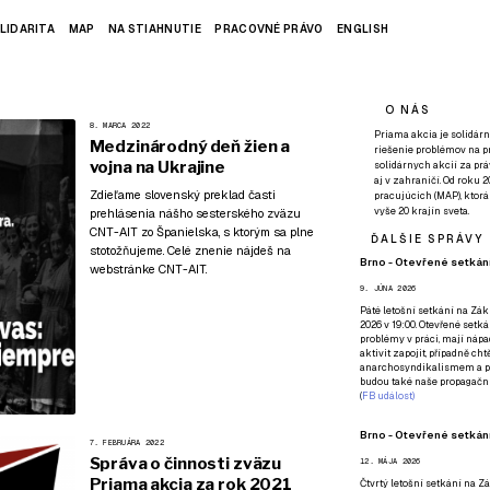
LIDARITA
MAP
NA STIAHNUTIE
PRACOVNÉ PRÁVO
ENGLISH
O NÁS
8. MARCA 2022
Priama akcia je solidárn
Medzinárodný deň žien a
riešenie problémov na p
vojna na Ukrajine
solidárnych akcií za pr
aj v zahraničí. Od roku 
Zdieľame slovenský preklad časti
pracujúcich (MAP), ktor
vyše 20 krajín sveta.
prehlásenia nášho sesterského zväzu
CNT-AIT zo Španielska, s ktorým sa plne
ĎALŠIE SPRÁVY
stotožňujeme. Celé znenie nájdeš
na
Brno - Otevřené setkání
webstránke CNT-AIT
.
9. JÚNA 2026
Páté
letošní setkání na Zákl
2026 v 19:00. Otevřené setká
problémy v práci, mají nápad
aktivit zapojit, případně ch
anarchosyndikalismem a poz
budou také naše propagační
(
FB událost
)
Brno - Otevřené setkání
7. FEBRUÁRA 2022
Správa o činnosti zväzu
12. MÁJA 2026
Priama akcia za rok 2021
Čtvrtý
letošní setkání na Zák