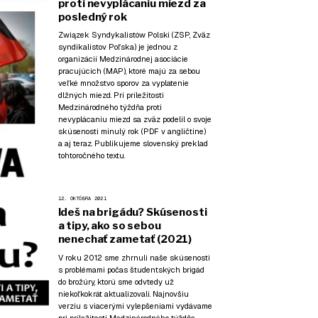
proti nevyplácaniu miezd za
posledný rok
Związek Syndykalistów Polski (ZSP, Zväz
syndikalistov Poľska) je jednou z
organizácií Medzinárodnej asociácie
pracujúcich (MAP), ktoré majú za sebou
veľké množstvo sporov za vyplatenie
dlžných miezd. Pri príležitosti
Medzinárodného týždňa proti
nevyplácaniu miezd sa zväz podelil o svoje
skúsenosti minulý rok (
PDF v angličtine
)
a aj teraz. Publikujeme slovenský preklad
tohtoročného textu.
12. OKTÓBRA 2021
Ideš na brigádu? Skúsenosti
a tipy, ako so sebou
nenechať zametať (2021)
V roku 2012 sme zhrnuli naše skúsenosti
s problémami počas študentských brigád
do brožúry, ktorú sme odvtedy už
niekoľkokrát aktualizovali. Najnovšiu
verziu s viacerými vylepšeniami vydávame
pri príležitosti
Medzinárodného týždňa