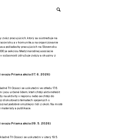
y zväz pracujúcich, ktorý sa sústreďuje na
racovisku a v komunite, a na organizovanie
áva a požiadavky pracujúcich na Slovensku
2000 je sekciou Medzinárodnej asociácie
á v súčasnosti združuje zväzy a skupiny z
 svazu Priama akcia (17. 6. 2026)
adně Tři Ocásci se uskuteční ve středu 17. 6.
ní jsou určené lidem, kteří chtějí aktivněřešit
y na aktivity v regionu nebo se chtějí do
tějí diskutovat o tématech spojených s
nat podobně smýšlející lidi z okolí. Na místě
 materiály a publikace.
 svazu Priama akcia (19. 5. 2026)
ladně Tři Ocásci se uskuteční v úterý 19. 5.