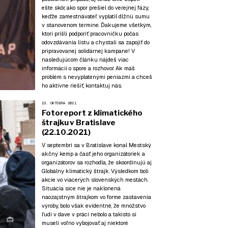
ešte skôr, ako spor prešiel do verejnej fázy,
keďže zamestnávateľ vyplatil dlžnú sumu
v stanovenom termíne. Ďakujeme všetkým,
ktorí prišli podporiť pracovníčku počas
odovzdávania listu a chystali sa zapojiť do
pripravovanej solidárnej kampane! V
nasledujúcom článku nájdeš viac
informácií o spore a rozhovor. Ak máš
problém s nevyplatenými peniazmi a chceš
ho aktívne riešiť, kontaktuj nás.
23. OKTÓBRA 2021
Fotoreport z klimatického
štrajku v Bratislave
(22.10.2021)
V septembri sa v Bratislave konal Mestský
akčný kemp a časť jeho organizátoriek a
organizátorov sa rozhodla, že skoordinujú aj
Globálny klimatický štrajk. Výsledkom boli
akcie vo viacerých slovenských mestách.
Situácia síce nie je naklonená
naozajstným štrajkom vo forme zastavenia
výroby, bolo však evidentné, že množstvo
ľudí v dave v práci nebolo a takisto si
museli voľno vybojovať aj niektoré