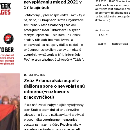
nevyplácaniu miezd 2021 v
23.9.2025 v 19:00. Otevřené 
řešit problémy v práci, mají
17 krajinách
aktivit zapojit, případně ch
anarchosyndikalismem a poz
Tohtoročný „Týždeň“ sprevádzali aktivity v
budou také naše propagační
najmenej 17 krajinách sveta. Organizácie
(
FB událost
)
združené v Medzinárodnej asociácii
pracujúcich (MAP) informovali o Týždni
ĎALŠIE >>
rôznymi spôsobmi - niektoré uskutočnili
TAGY
akcie v uliciach, iné mobilizovali a
covid-19
Problémy v práci
pripravovali sa na spory, ďalšie sa delili o
skúsenosti zo svojich sporov a niektoré
zverejnili
vyhlásenie
a šírili informácie.
Poďme teda zhodnotiť tohtoročný Týždeň.
15. NOVEMBRA 2021
Zväz Priama akcia uspel v
ďalšom spore o nevyplatenú
odmenu (+rozhovor s
pracovníčkou)
Išlo o náš zatiaľ najrýchlejšie vybojovaný
spor. Stačilo osem dní od skupinového
odovzdania listu s požiadavkami a bývalá
pracovníčka veterinárnej nemocnice
dostala peniaze na účet.
Podobne ako v
poslednom prípade
, aj teraz sme uspeli