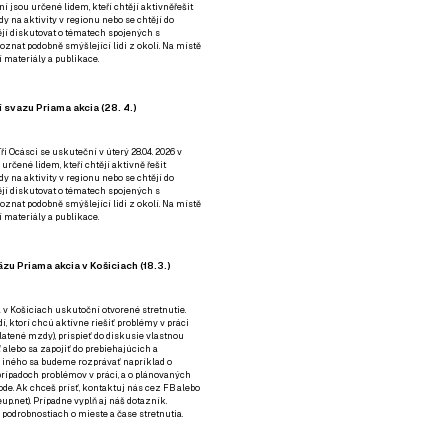
ní jsou určené lidem, kteří chtějí aktivněřešit
y na aktivity v regionu nebo se chtějí do
tějí diskutovat o tématech spojených s
nat podobně smýšlející lidi z okolí. Na místě
 materiály a publikace.
 svazu Priama akcia (28. 4.)
i Ocásci se uskuteční v úterý 28.04. 2026 v
 určené lidem, kteří chtějí aktivně řešit
y na aktivity v regionu nebo se chtějí do
tějí diskutovat o tématech spojených s
nat podobně smýšlející lidi z okolí. Na místě
 materiály a publikace.
zu Priama akcia v Košiciach (18.3.)
a v Košiciach uskutoční otvorené stretnutie.
í, ktorí chcú aktívne riešiť problémy v práci
platené mzdy), prispieť do diskusie vlastnou
alebo sa zapojiť do prebiehajúcich a
 iného sa budeme rozprávať napríklad o
rípadoch problémov v práci, a o plánovaných
de. Ak chceš prísť, kontaktuj nás cez
FB
alebo
up.net). Prípadne
vyplň aj náš dotazník
.
odrobnostiach o mieste a čase stretnutia.