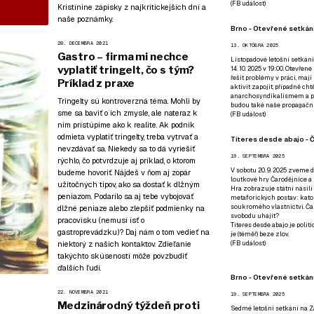
(
FB událost
)
Kristínine zápisky z najkritickejších dní a
naše poznámky.
Brno - Otevřené setkání
28. DECEMBRA 2021
13. OKTÓBRA 2025
Gastro – firma mi nechce
Listopadové letošní setkání
vyplatiť tringelt, čo s tým?
14. 10. 2025 v 19:00. Otevřen
řešit problémy v práci, mají
Príklad z praxe
aktivit zapojit, případně ch
anarchosyndikalismem a poz
Tringelty sú kontroverzná téma. Mohli by
budou také naše propagační
sme sa baviť o ich zmysle, ale nateraz k
(
FB událost
)
nim pristúpime ako k realite. Ak podnik
odmieta vyplatiť tringelty, treba vytrvať a
Títeres desde abajo - Č
nevzdávať sa. Niekedy sa to dá vyriešiť
19. SEPTEMBRA 2025
rýchlo, čo potvrdzuje aj príklad, o ktorom
V sobotu 20. 9. 2025 zveme d
budeme hovoriť. Nájdeš v ňom aj zopár
loutkové hry Čarodějnice a 
užitočných tipov, ako sa dostať k dlžným
Hra zobrazuje státní násilí
peniazom. Podarilo sa aj tebe vybojovať
metaforických postav: katol
soukromého vlastnictví. Čar
dlžné peniaze alebo zlepšiť podmienky na
svobodu uhájit?
pracovisku (nemusí ísť o
Títeres desde abajo je poli
gastroprevádzku)? Daj nám o tom vedieť
na
je (téměř) beze zlov.
niektorý z našich kontaktov
. Zdieľanie
(
FB událost
)
takýchto skúseností môže povzbudiť
ďalších ľudí.
Brno - Otevřené setkán
22. NOVEMBRA 2021
19. SEPTEMBRA 2025
Medzinárodný týždeň proti
Sedmé letošní setkání na Z