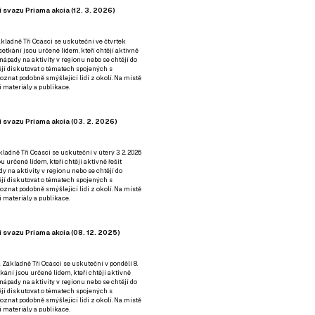
 svazu Priama akcia (12. 3. 2026)
kladně Tři Ocásci se uskuteční ve čtvrtek
é setkání jsou určené lidem, kteří chtějí aktivně
 nápady na aktivity v regionu nebo se chtějí do
tějí diskutovat o tématech spojených s
nat podobně smýšlející lidi z okolí. Na místě
 materiály a publikace.
 svazu Priama akcia (03. 2. 2026)
ladně Tři Ocásci se uskuteční v úterý 3. 2. 2026
ou určené lidem, kteří chtějí aktivně řešit
y na aktivity v regionu nebo se chtějí do
tějí diskutovat o tématech spojených s
nat podobně smýšlející lidi z okolí. Na místě
 materiály a publikace.
 svazu Priama akcia (08. 12. 2025)
 Základně Tři Ocásci se uskuteční v ponděli 8.
etkání jsou určené lidem, kteří chtějí aktivně
 nápady na aktivity v regionu nebo se chtějí do
tějí diskutovat o tématech spojených s
nat podobně smýšlející lidi z okolí. Na místě
 materiály a publikace.