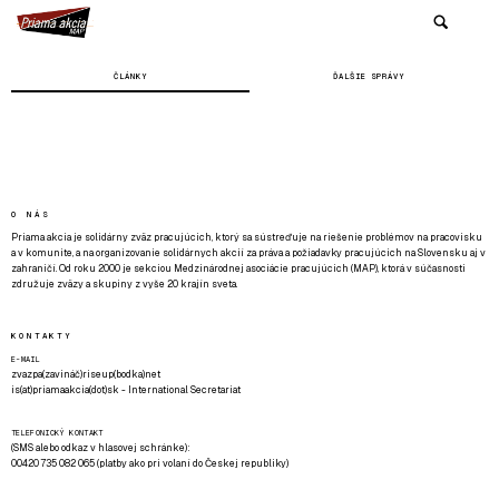
ČLÁNKY
ĎALŠIE SPRÁVY
O NÁS
Priama akcia je solidárny zväz pracujúcich, ktorý sa sústreďuje na riešenie problémov na pracovisku
a v komunite, a na organizovanie solidárnych akcií za práva a požiadavky pracujúcich na Slovensku aj v
zahraničí. Od roku 2000 je sekciou Medzinárodnej asociácie pracujúcich (MAP), ktorá v súčasnosti
združuje zväzy a skupiny z vyše 20 krajín sveta.
KONTAKTY
E-MAIL
zvazpa(zavináč)riseup(bodka)net
is(at)priamaakcia(dot)sk - International Secretariat
TELEFONICKÝ KONTAKT
(SMS alebo odkaz v hlasovej schránke):
00420 735 082 065 (platby ako pri volaní do Českej republiky)