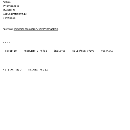
ADRESA
Priama akcia
P.O. Box 16
841 06 Bratislava 48
Slovensko
www.facebook.com/Zvaz.Priama.akcia
FACEBOOK
TAGY
COVID-19
PROBLÉMY V PRÁCI
ŠKOLSTVO
SOLIDÁRNE VÝZVY
VEGANANA
ANTI(©) 2024 -
PRIAMA AKCIA