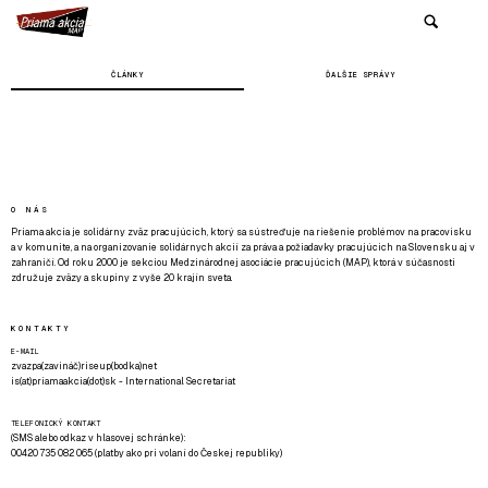
ČLÁNKY
ĎALŠIE SPRÁVY
O NÁS
Priama akcia je solidárny zväz pracujúcich, ktorý sa sústreďuje na riešenie problémov na pracovisku
a v komunite, a na organizovanie solidárnych akcií za práva a požiadavky pracujúcich na Slovensku aj v
zahraničí. Od roku 2000 je sekciou Medzinárodnej asociácie pracujúcich (MAP), ktorá v súčasnosti
združuje zväzy a skupiny z vyše 20 krajín sveta.
KONTAKTY
E-MAIL
zvazpa(zavináč)riseup(bodka)net
is(at)priamaakcia(dot)sk - International Secretariat
TELEFONICKÝ KONTAKT
(SMS alebo odkaz v hlasovej schránke):
00420 735 082 065 (platby ako pri volaní do Českej republiky)