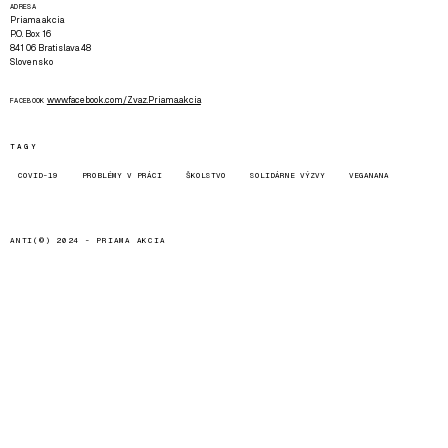
ADRESA
Priama akcia
P.O. Box 16
841 06 Bratislava 48
Slovensko
www.facebook.com/Zvaz.Priama.akcia
FACEBOOK
TAGY
COVID-19
PROBLÉMY V PRÁCI
ŠKOLSTVO
SOLIDÁRNE VÝZVY
VEGANANA
ANTI(©) 2024 -
PRIAMA AKCIA