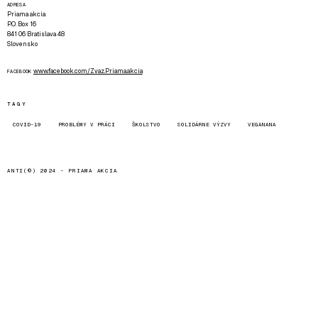
ADRESA
Priama akcia
P.O. Box 16
841 06 Bratislava 48
Slovensko
www.facebook.com/Zvaz.Priama.akcia
FACEBOOK
TAGY
COVID-19
PROBLÉMY V PRÁCI
ŠKOLSTVO
SOLIDÁRNE VÝZVY
VEGANANA
ANTI(©) 2024 -
PRIAMA AKCIA