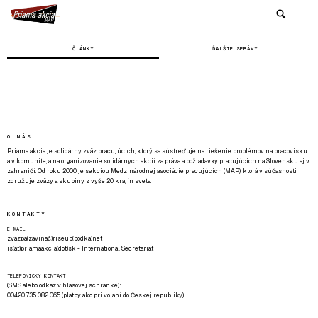
ČLÁNKY
ĎALŠIE SPRÁVY
O NÁS
Priama akcia je solidárny zväz pracujúcich, ktorý sa sústreďuje na riešenie problémov na pracovisku
a v komunite, a na organizovanie solidárnych akcií za práva a požiadavky pracujúcich na Slovensku aj v
zahraničí. Od roku 2000 je sekciou Medzinárodnej asociácie pracujúcich (MAP), ktorá v súčasnosti
združuje zväzy a skupiny z vyše 20 krajín sveta.
KONTAKTY
E-MAIL
zvazpa(zavináč)riseup(bodka)net
is(at)priamaakcia(dot)sk - International Secretariat
TELEFONICKÝ KONTAKT
(SMS alebo odkaz v hlasovej schránke):
00420 735 082 065 (platby ako pri volaní do Českej republiky)