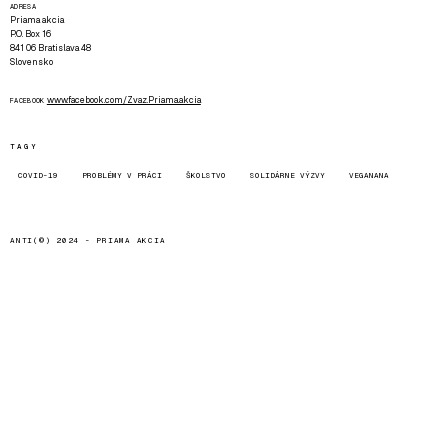
ADRESA
Priama akcia
P.O. Box 16
841 06 Bratislava 48
Slovensko
www.facebook.com/Zvaz.Priama.akcia
FACEBOOK
TAGY
COVID-19
PROBLÉMY V PRÁCI
ŠKOLSTVO
SOLIDÁRNE VÝZVY
VEGANANA
ANTI(©) 2024 -
PRIAMA AKCIA