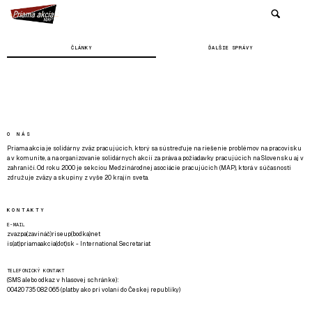
ČLÁNKY
ĎALŠIE SPRÁVY
O NÁS
Priama akcia je solidárny zväz pracujúcich, ktorý sa sústreďuje na riešenie problémov na pracovisku
a v komunite, a na organizovanie solidárnych akcií za práva a požiadavky pracujúcich na Slovensku aj v
zahraničí. Od roku 2000 je sekciou Medzinárodnej asociácie pracujúcich (MAP), ktorá v súčasnosti
združuje zväzy a skupiny z vyše 20 krajín sveta.
KONTAKTY
E-MAIL
zvazpa(zavináč)riseup(bodka)net
is(at)priamaakcia(dot)sk - International Secretariat
TELEFONICKÝ KONTAKT
(SMS alebo odkaz v hlasovej schránke):
00420 735 082 065 (platby ako pri volaní do Českej republiky)