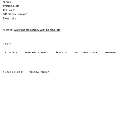
ADRESA
Priama akcia
P.O. Box 16
841 06 Bratislava 48
Slovensko
www.facebook.com/Zvaz.Priama.akcia
FACEBOOK
TAGY
COVID-19
PROBLÉMY V PRÁCI
ŠKOLSTVO
SOLIDÁRNE VÝZVY
VEGANANA
ANTI(©) 2024 -
PRIAMA AKCIA