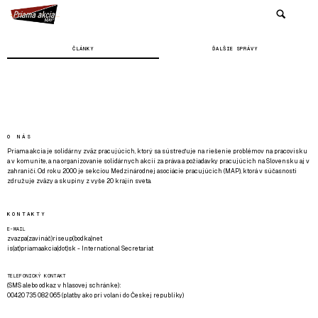
ČLÁNKY
ĎALŠIE SPRÁVY
O NÁS
Priama akcia je solidárny zväz pracujúcich, ktorý sa sústreďuje na riešenie problémov na pracovisku
a v komunite, a na organizovanie solidárnych akcií za práva a požiadavky pracujúcich na Slovensku aj v
zahraničí. Od roku 2000 je sekciou Medzinárodnej asociácie pracujúcich (MAP), ktorá v súčasnosti
združuje zväzy a skupiny z vyše 20 krajín sveta.
KONTAKTY
E-MAIL
zvazpa(zavináč)riseup(bodka)net
is(at)priamaakcia(dot)sk - International Secretariat
TELEFONICKÝ KONTAKT
(SMS alebo odkaz v hlasovej schránke):
00420 735 082 065 (platby ako pri volaní do Českej republiky)