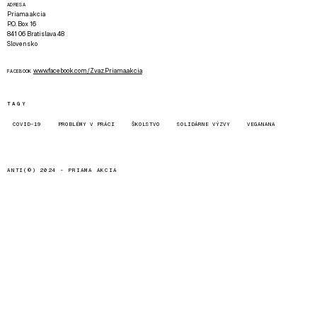
ADRESA
Priama akcia
P.O. Box 16
841 06 Bratislava 48
Slovensko
www.facebook.com/Zvaz.Priama.akcia
FACEBOOK
TAGY
COVID-19
PROBLÉMY V PRÁCI
ŠKOLSTVO
SOLIDÁRNE VÝZVY
VEGANANA
ANTI(©) 2024 -
PRIAMA AKCIA