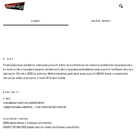
ČLÁNKY
ĎALŠIE SPRÁVY
O NÁS
Priama akcia je solidárny zväz pracujúcich, ktorý sa sústreďuje na riešenie problémov na pracovisku
a v komunite, a na organizovanie solidárnych akcií za práva a požiadavky pracujúcich na Slovensku aj v
zahraničí. Od roku 2000 je sekciou Medzinárodnej asociácie pracujúcich (MAP), ktorá v súčasnosti
združuje zväzy a skupiny z vyše 20 krajín sveta.
KONTAKTY
E-MAIL
zvazpa(zavináč)riseup(bodka)net
is(at)priamaakcia(dot)sk - International Secretariat
TELEFONICKÝ KONTAKT
(SMS alebo odkaz v hlasovej schránke):
00420 735 082 065 (platby ako pri volaní do Českej republiky)