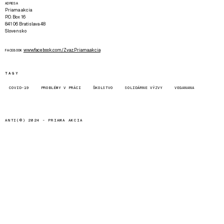
ADRESA
Priama akcia
P.O. Box 16
841 06 Bratislava 48
Slovensko
www.facebook.com/Zvaz.Priama.akcia
FACEBOOK
TAGY
COVID-19
PROBLÉMY V PRÁCI
ŠKOLSTVO
SOLIDÁRNE VÝZVY
VEGANANA
ANTI(©) 2024 -
PRIAMA AKCIA