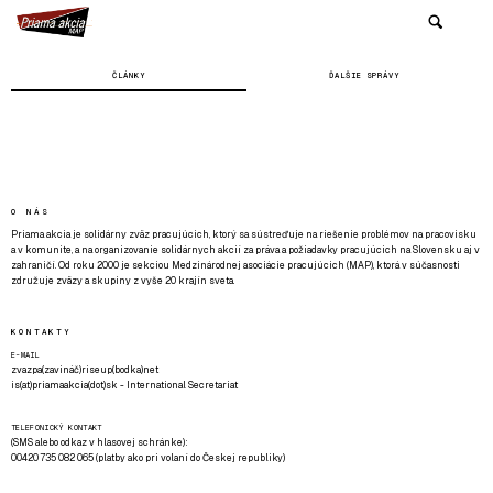
ČLÁNKY
ĎALŠIE SPRÁVY
O NÁS
Priama akcia je solidárny zväz pracujúcich, ktorý sa sústreďuje na riešenie problémov na pracovisku
a v komunite, a na organizovanie solidárnych akcií za práva a požiadavky pracujúcich na Slovensku aj v
zahraničí. Od roku 2000 je sekciou Medzinárodnej asociácie pracujúcich (MAP), ktorá v súčasnosti
združuje zväzy a skupiny z vyše 20 krajín sveta.
KONTAKTY
E-MAIL
zvazpa(zavináč)riseup(bodka)net
is(at)priamaakcia(dot)sk - International Secretariat
TELEFONICKÝ KONTAKT
(SMS alebo odkaz v hlasovej schránke):
00420 735 082 065 (platby ako pri volaní do Českej republiky)