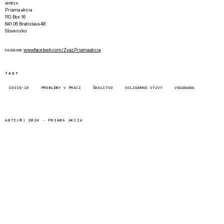
ADRESA
Priama akcia
P.O. Box 16
841 06 Bratislava 48
Slovensko
www.facebook.com/Zvaz.Priama.akcia
FACEBOOK
TAGY
COVID-19
PROBLÉMY V PRÁCI
ŠKOLSTVO
SOLIDÁRNE VÝZVY
VEGANANA
ANTI(©) 2024 -
PRIAMA AKCIA