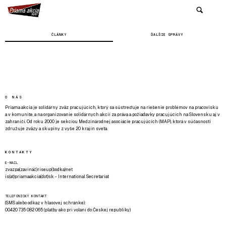
ČLÁNKY
ĎALŠIE SPRÁVY
O NÁS
Priama akcia je solidárny zväz pracujúcich, ktorý sa sústreďuje na riešenie problémov na pracovisku
a v komunite, a na organizovanie solidárnych akcií za práva a požiadavky pracujúcich na Slovensku aj v
zahraničí. Od roku 2000 je sekciou Medzinárodnej asociácie pracujúcich (MAP), ktorá v súčasnosti
združuje zväzy a skupiny z vyše 20 krajín sveta.
KONTAKTY
E-MAIL
zvazpa(zavináč)riseup(bodka)net
is(at)priamaakcia(dot)sk - International Secretariat
TELEFONICKÝ KONTAKT
(SMS alebo odkaz v hlasovej schránke):
00420 735 082 065 (platby ako pri volaní do Českej republiky)